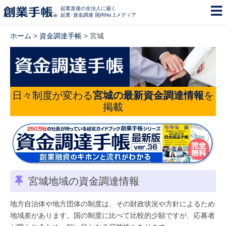
起業直後の全法人に届く
起業･資金調達 国内No.1メディア
ホーム
>
資金調達手帳
> 宮城
日々制度が変わる
宮城の最新資金調達情報
を
掲載
宮城地域の資金調達情報
地方自治体や地方団体の制度は、その財政状況や方針によるため
地域差があります。国の制度に比べて比較的少額ですが、応募者