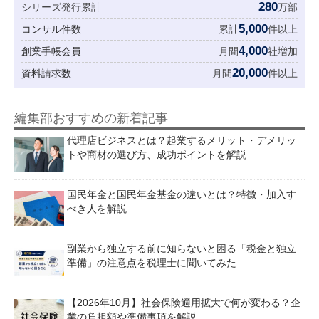
280
シリーズ発行累計
万部
5,000
コンサル件数
累計
件以上
4,000
創業手帳会員
月間
社増加
20,000
資料請求数
月間
件以上
編集部おすすめの新着記事
代理店ビジネスとは？起業するメリット・デメリッ
トや商材の選び方、成功ポイントを解説
国民年金と国民年金基金の違いとは？特徴・加入す
べき人を解説
副業から独立する前に知らないと困る「税金と独立
準備」の注意点を税理士に聞いてみた
【2026年10月】社会保険適用拡大で何が変わる？企
業の負担額や準備事項を解説