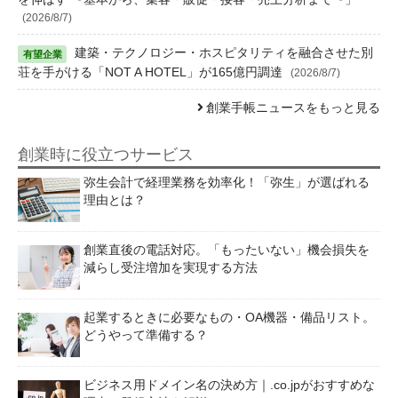
(2026/8/7)
建築・テクノロジー・ホスピタリティを融合させた別
荘を手がける「NOT A HOTEL」が165億円調達
(2026/8/7)
創業手帳ニュースをもっと見る
創業時に役立つサービス
弥生会計で経理業務を効率化！「弥生」が選ばれる
理由とは？
創業直後の電話対応。「もったいない」機会損失を
減らし受注増加を実現する方法
起業するときに必要なもの・OA機器・備品リスト。
どうやって準備する？
ビジネス用ドメイン名の決め方｜.co.jpがおすすめな