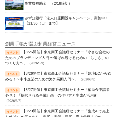
事業費補助金」（2/18締切）
みずほ銀行「法人口座開設キャンペーン」実施中！
【11/30（日）まで】
創業手帳が選ぶ起業経営ニュース
【8/26開催】東京商工会議所セミナー「小さな会社の
ためのブランディング入門 〜選ばれ続けるための「らしさ」の
つくり方〜」
(2026/8/9)
【8/26開催】東京商工会議所セミナー「越境ECから始
める！〜中小企業のための海外展開入門〜」
(2026/8/8)
【8/27開催】東京商工会議所セミナー「補助金申請者
必見！ 「採択される事業計画」の作り方と生成AI活用術」
(2026/8/7)
【8/20開催】東京商工会議所セミナー「生成AIで売上
を伸ばす 〜基本から、集客・販促・接客・売上分析まで〜」