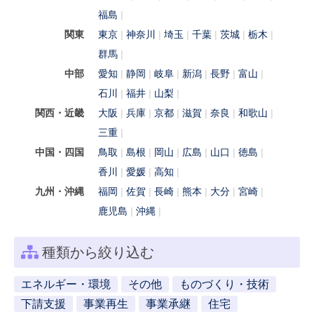
福島
関東
東京
神奈川
埼玉
千葉
茨城
栃木
群馬
中部
愛知
静岡
岐阜
新潟
長野
富山
石川
福井
山梨
関西・近畿
大阪
兵庫
京都
滋賀
奈良
和歌山
三重
中国・四国
鳥取
島根
岡山
広島
山口
徳島
香川
愛媛
高知
九州・沖縄
福岡
佐賀
長崎
熊本
大分
宮崎
鹿児島
沖縄
種類から絞り込む
エネルギー・環境
その他
ものづくり・技術
下請支援
事業再生
事業承継
住宅