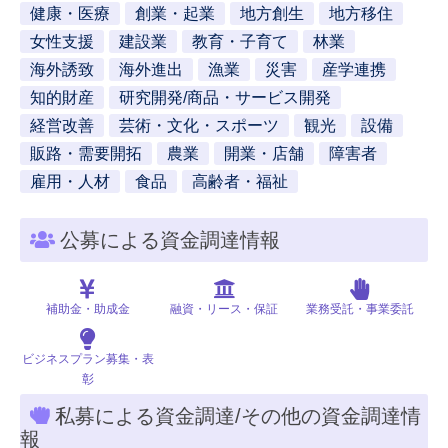
健康・医療
創業・起業
地方創生
地方移住
女性支援
建設業
教育・子育て
林業
海外誘致
海外進出
漁業
災害
産学連携
知的財産
研究開発/商品・サービス開発
経営改善
芸術・文化・スポーツ
観光
設備
販路・需要開拓
農業
開業・店舗
障害者
雇用・人材
食品
高齢者・福祉
公募による資金調達情報
補助金・助成金
融資・リース・保証
業務受託・事業委託
ビジネスプラン募集・表
彰
私募による資金調達/その他の資金調達情
報