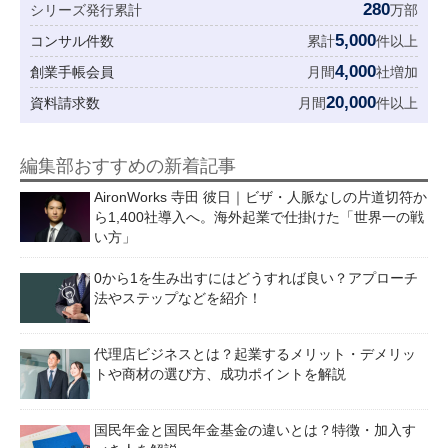
280
シリーズ発行累計
万部
5,000
コンサル件数
累計
件以上
4,000
創業手帳会員
月間
社増加
20,000
資料請求数
月間
件以上
編集部おすすめの新着記事
AironWorks 寺田 彼日｜ビザ・人脈なしの片道切符か
ら1,400社導入へ。海外起業で仕掛けた「世界一の戦
い方」
0から1を生み出すにはどうすれば良い？アプローチ
法やステップなどを紹介！
代理店ビジネスとは？起業するメリット・デメリッ
トや商材の選び方、成功ポイントを解説
国民年金と国民年金基金の違いとは？特徴・加入す