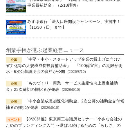
事業費補助金」（2/18締切）
みずほ銀行「法人口座開設キャンペーン」実施中！
【11/30（日）まで】
創業手帳が選ぶ起業経営ニュース
「中堅・中小・スタートアップ企業の賃上げに向けた
省力化等の大規模成長投資補助金」 「100億宣言」の期限が明
示・6次公募説明会の資料が公開
(2026/8/10)
「ものづくり・商業・サービス生産性向上促進補助
金」23次締切の採択者が発表
(2026/8/10)
「中小企業成長加速化補助金」2次公募の補助金交付候
補者の採択が発表
(2026/8/10)
【8/26開催】東京商工会議所セミナー「小さな会社の
ためのブランディング入門 〜選ばれ続けるための「らしさ」の