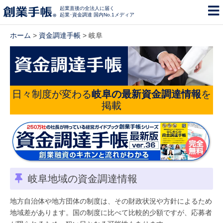
起業直後の全法人に届く
起業･資金調達 国内No.1メディア
ホーム
>
資金調達手帳
> 岐阜
日々制度が変わる
岐阜の最新資金調達情報
を
掲載
岐阜地域の資金調達情報
地方自治体や地方団体の制度は、その財政状況や方針によるため
地域差があります。国の制度に比べて比較的少額ですが、応募者