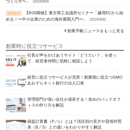
つくり方〜」
(2026/8/9)
【8/26開催】東京商工会議所セミナー「越境ECから始
める！〜中小企業のための海外展開入門〜」
(2026/8/8)
創業手帳ニュースをもっと見る
創業時に役立つサービス
社長が声をかけあうサイト「どうだい？」を使っ
て、経営者仲間に気軽に相談しよう
経営に役立つサービスが充実！創業期に役立つGMO
あおぞらネット銀行の法人口座
管理部門が強い会社が成長する！攻めのバックオフ
ィスの作り方を解説
損益計算書（P／L）とは？項目別の見方や貸借対照
表（B／S）との違いをわかりやすく解説