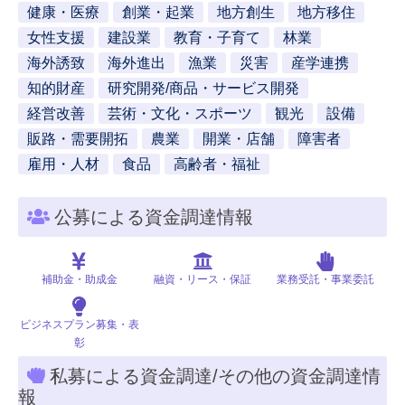
健康・医療
創業・起業
地方創生
地方移住
女性支援
建設業
教育・子育て
林業
海外誘致
海外進出
漁業
災害
産学連携
知的財産
研究開発/商品・サービス開発
経営改善
芸術・文化・スポーツ
観光
設備
販路・需要開拓
農業
開業・店舗
障害者
雇用・人材
食品
高齢者・福祉
公募による資金調達情報
補助金・助成金
融資・リース・保証
業務受託・事業委託
ビジネスプラン募集・表
彰
私募による資金調達/その他の資金調達情
報