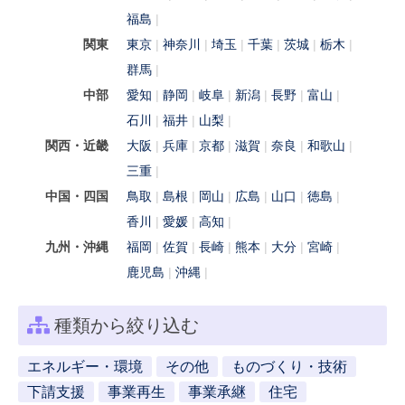
福島
関東
東京
神奈川
埼玉
千葉
茨城
栃木
群馬
中部
愛知
静岡
岐阜
新潟
長野
富山
石川
福井
山梨
関西・近畿
大阪
兵庫
京都
滋賀
奈良
和歌山
三重
中国・四国
鳥取
島根
岡山
広島
山口
徳島
香川
愛媛
高知
九州・沖縄
福岡
佐賀
長崎
熊本
大分
宮崎
鹿児島
沖縄
種類から絞り込む
エネルギー・環境
その他
ものづくり・技術
下請支援
事業再生
事業承継
住宅