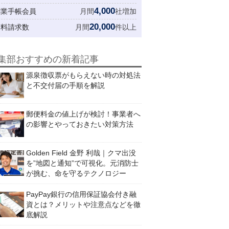
4,000
創業手帳会員
月間
社増加
20,000
資料請求数
月間
件以上
集部おすすめの新着記事
源泉徴収票がもらえない時の対処法
と不交付届の手順を解説
郵便料金の値上げが検討！事業者へ
の影響とやっておきたい対策方法
Golden Field 金野 利哉｜クマ出没
を”地図と通知”で可視化。元消防士
が挑む、命を守るテクノロジー
PayPay銀行の信用保証協会付き融
資とは？メリットや注意点などを徹
底解説