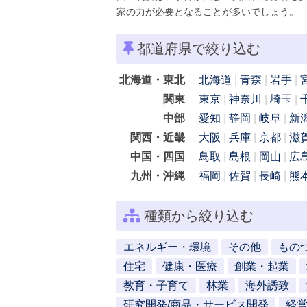
家の力が必要となることが多いでしょう。
都道府県で絞り込む
北海道・東北
北海道
青森
岩手
関東
東京
神奈川
埼玉
中部
愛知
静岡
岐阜
新
関西・近畿
大阪
兵庫
京都
滋
中国・四国
鳥取
島根
岡山
広
九州・沖縄
福岡
佐賀
長崎
熊
種類から絞り込む
エネルギー・環境
その他
もの
住宅
健康・医療
創業・起業
教育・子育て
林業
海外誘致
研究開発/商品・サービス開発
経