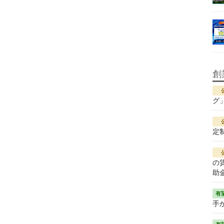
創
グ
定
の
助
手が