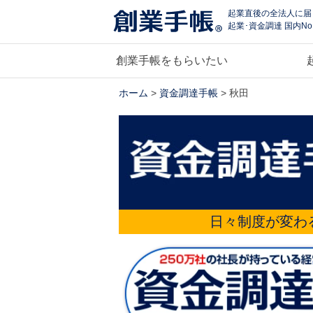
起業直後の全法人に届
起業･資金調達 国内No
創業手帳をもらいたい
ホーム
>
資金調達手帳
> 秋田
日々制度が変わ