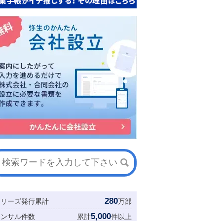
280
シリーズ発行累計
万部
5,000
コンサル件数
累計
件以上