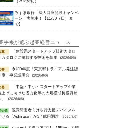
（2/18締切）
みずほ銀行「法人口座開設キャンペ
ーン」実施中！【11/30（日）ま
で】
業手帳が選ぶ起業経営ニュース
「建設系スタートアップ技術カタロ
」カタログに掲載する技術を募集
(2026/8/6)
令和9年度「東京都トライアル発注認
制度」事業説明会
(2026/8/6)
「中堅・中小・スタートアップ企業
賃上げに向けた省力化等の大規模成長投資補
金」
(2026/8/6)
視覚障害者向け歩行支援デバイスを
ける「Ashirase」が3.4億円調達
(2026/8/6)
ショートドラマアプリ「Million」を開