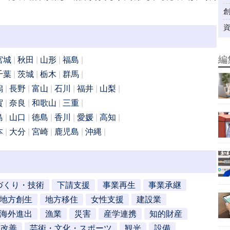
編
宮城
秋田
山形
福島
千葉
茨城
栃木
群馬
潟
長野
富山
石川
福井
山梨
賀
奈良
和歌山
三重
島
山口
徳島
香川
愛媛
高知
本
大分
宮崎
鹿児島
沖縄
づくり・技術
下請支援
事業再生
事業承継
地方創生
地方移住
女性支援
建設業
海外進出
漁業
災害
産学連携
知的財産
営改善
芸術・文化・スポーツ
観光
設備