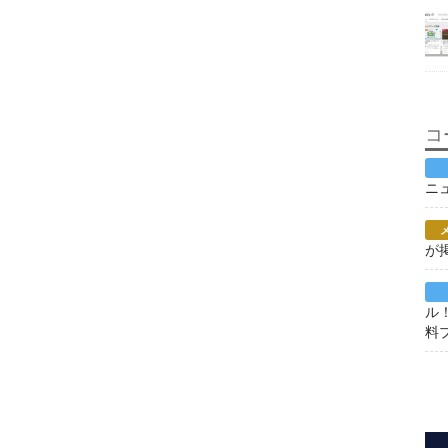
コ
ニ
が
ル
料