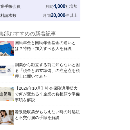
4,000
創業手帳会員
月間
社増加
20,000
資料請求数
月間
件以上
集部おすすめの新着記事
国民年金と国民年金基金の違いと
は？特徴・加入すべき人を解説
副業から独立する前に知らないと困
る「税金と独立準備」の注意点を税
理士に聞いてみた
【2026年10月】社会保険適用拡大
で何が変わる？企業の負担額や準備
事項を解説
源泉徴収票がもらえない時の対処法
と不交付届の手順を解説