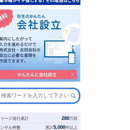
280
シリーズ発行累計
万部
5,000
コンサル件数
累計
件以上