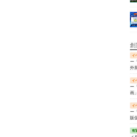
創
ー
外
ー
画
ー
販
ィ