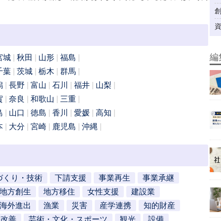
編
宮城
秋田
山形
福島
千葉
茨城
栃木
群馬
潟
長野
富山
石川
福井
山梨
賀
奈良
和歌山
三重
島
山口
徳島
香川
愛媛
高知
本
大分
宮崎
鹿児島
沖縄
づくり・技術
下請支援
事業再生
事業承継
地方創生
地方移住
女性支援
建設業
海外進出
漁業
災害
産学連携
知的財産
営改善
芸術・文化・スポーツ
観光
設備