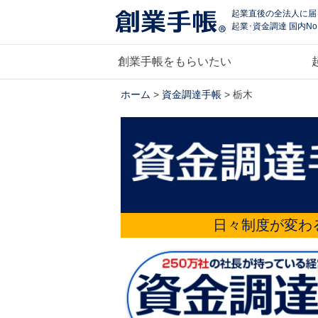
起業直後の全法人に届
起業･資金調達 国内No
創業手帳をもらいたい
ホーム
>
資金調達手帳
> 栃木
日々制度が変わ