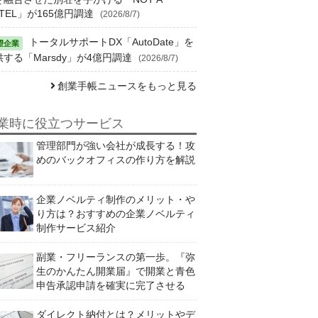
TEL」が165億円調達
(2026/8/7)
トータルサポートDX「AutoDate」を
供する「Marsdy」が4億円調達
(2026/8/7)
創業手帳ニュースをもっと見る
業時に役立つサービス
管理部門が強い会社が成長する！攻
めのバックオフィスの作り方を解説
企業ノベルティ制作のメリット・や
り方は？おすすめの企業ノベルティ
制作サービス紹介
副業・フリーランスの第一歩。『弥
生のかんたん開業届』で開業と青色
申告承認申請を確実に完了させる
ダイレクト納付とは？メリットやデ