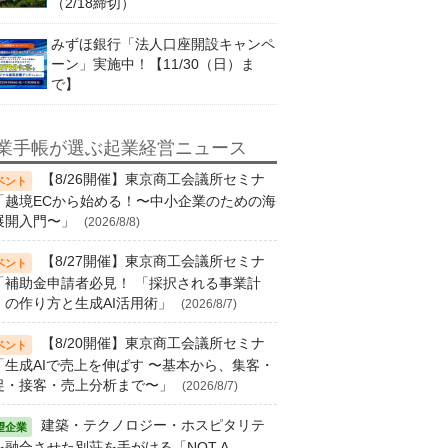
（2/18締切）
みずほ銀行「法人口座開設キャンペ
ーン」実施中！【11/30（日）ま
で】
業手帳が選ぶ起業経営ニュース
【8/26開催】東京商工会議所セミナ
「越境ECから始める！〜中小企業のための海
展開入門〜」
(2026/8/8)
【8/27開催】東京商工会議所セミナ
「補助金申請者必見！ 「採択される事業計
」の作り方と生成AI活用術」
(2026/8/7)
【8/20開催】東京商工会議所セミナ
「生成AIで売上を伸ばす 〜基本から、集客・
促・接客・売上分析まで〜」
(2026/8/7)
建築・テクノロジー・ホスピタリテ
を融合させた別荘を手がける「NOT A