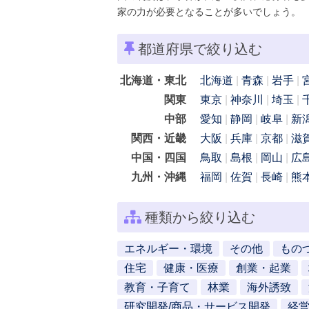
家の力が必要となることが多いでしょう。
都道府県で絞り込む
北海道・東北
北海道
青森
岩手
関東
東京
神奈川
埼玉
中部
愛知
静岡
岐阜
新
関西・近畿
大阪
兵庫
京都
滋
中国・四国
鳥取
島根
岡山
広
九州・沖縄
福岡
佐賀
長崎
熊
種類から絞り込む
エネルギー・環境
その他
もの
住宅
健康・医療
創業・起業
教育・子育て
林業
海外誘致
研究開発/商品・サービス開発
経