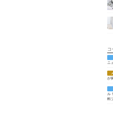
コ
ニ
が
ル
料