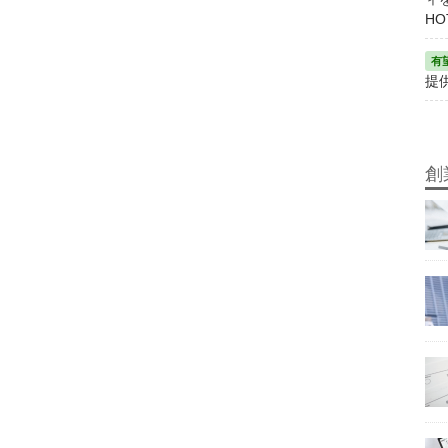
HO
提
創