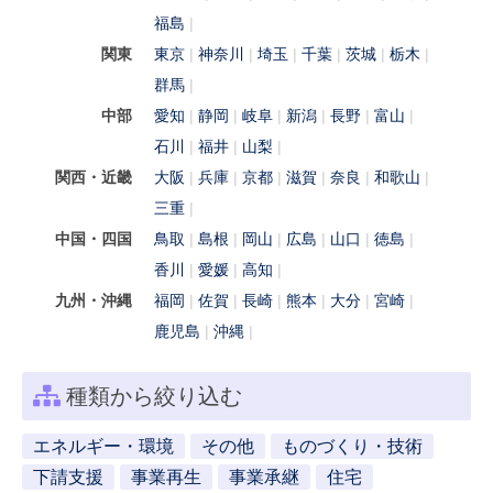
福島
関東
東京
神奈川
埼玉
千葉
茨城
栃木
群馬
中部
愛知
静岡
岐阜
新潟
長野
富山
石川
福井
山梨
関西・近畿
大阪
兵庫
京都
滋賀
奈良
和歌山
三重
中国・四国
鳥取
島根
岡山
広島
山口
徳島
香川
愛媛
高知
九州・沖縄
福岡
佐賀
長崎
熊本
大分
宮崎
鹿児島
沖縄
種類から絞り込む
エネルギー・環境
その他
ものづくり・技術
下請支援
事業再生
事業承継
住宅