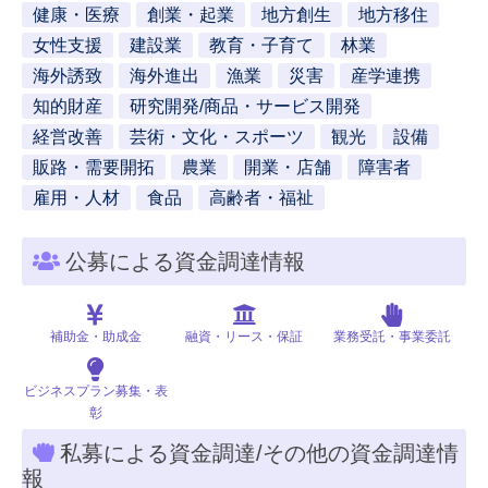
健康・医療
創業・起業
地方創生
地方移住
女性支援
建設業
教育・子育て
林業
海外誘致
海外進出
漁業
災害
産学連携
知的財産
研究開発/商品・サービス開発
経営改善
芸術・文化・スポーツ
観光
設備
販路・需要開拓
農業
開業・店舗
障害者
雇用・人材
食品
高齢者・福祉
公募による資金調達情報
補助金・助成金
融資・リース・保証
業務受託・事業委託
ビジネスプラン募集・表
彰
私募による資金調達/その他の資金調達情
報