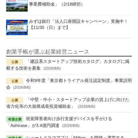
事業費補助金」（2/18締切）
みずほ銀行「法人口座開設キャンペーン」実施中！
【11/30（日）まで】
創業手帳が選ぶ起業経営ニュース
「建設系スタートアップ技術カタログ」カタログに掲
載する技術を募集
(2026/8/6)
令和9年度「東京都トライアル発注認定制度」事業説明
会
(2026/8/6)
「中堅・中小・スタートアップ企業の賃上げに向けた
省力化等の大規模成長投資補助金」
(2026/8/6)
視覚障害者向け歩行支援デバイスを手がける
「Ashirase」が3.4億円調達
(2026/8/6)
ショートドラマアプリ「Million」を開発・運営する