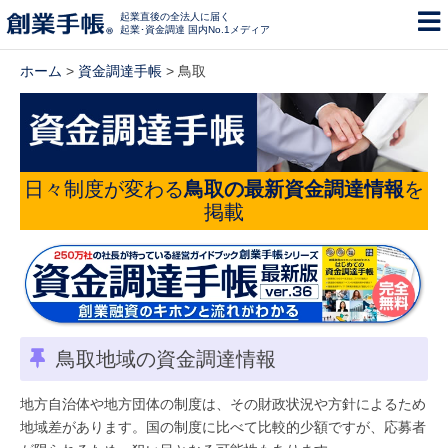
起業直後の全法人に届く
起業･資金調達 国内No.1メディア
ホーム
>
資金調達手帳
> 鳥取
日々制度が変わる
鳥取の最新資金調達情報
を
掲載
鳥取地域の資金調達情報
地方自治体や地方団体の制度は、その財政状況や方針によるため
地域差があります。国の制度に比べて比較的少額ですが、応募者