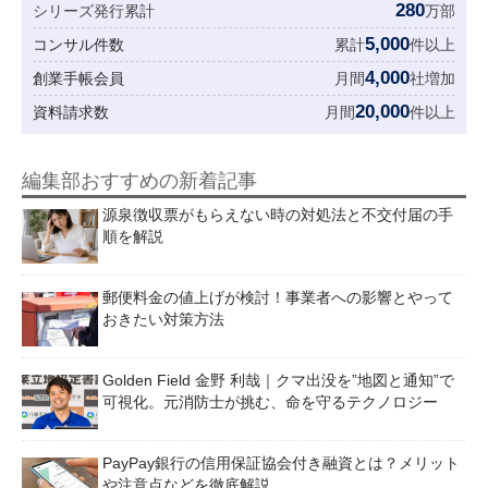
280
シリーズ発行累計
万部
5,000
コンサル件数
累計
件以上
4,000
創業手帳会員
月間
社増加
20,000
資料請求数
月間
件以上
編集部おすすめの新着記事
源泉徴収票がもらえない時の対処法と不交付届の手
順を解説
郵便料金の値上げが検討！事業者への影響とやって
おきたい対策方法
Golden Field 金野 利哉｜クマ出没を”地図と通知”で
可視化。元消防士が挑む、命を守るテクノロジー
PayPay銀行の信用保証協会付き融資とは？メリット
や注意点などを徹底解説