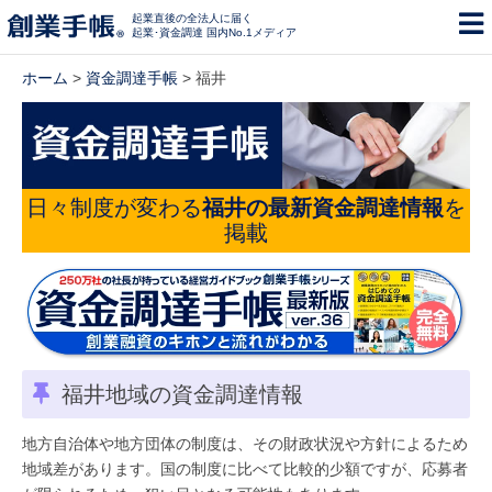
起業直後の全法人に届く
起業･資金調達 国内No.1メディア
ホーム
>
資金調達手帳
> 福井
日々制度が変わる
福井の最新資金調達情報
を
掲載
福井地域の資金調達情報
地方自治体や地方団体の制度は、その財政状況や方針によるため
地域差があります。国の制度に比べて比較的少額ですが、応募者