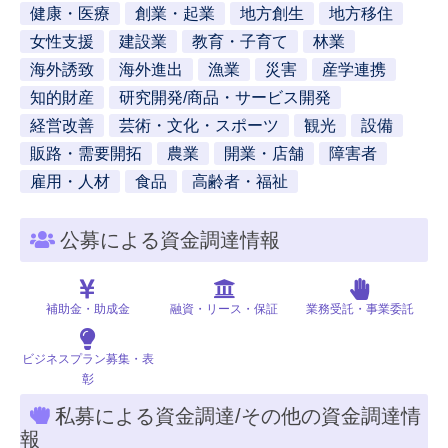
健康・医療
創業・起業
地方創生
地方移住
女性支援
建設業
教育・子育て
林業
海外誘致
海外進出
漁業
災害
産学連携
知的財産
研究開発/商品・サービス開発
経営改善
芸術・文化・スポーツ
観光
設備
販路・需要開拓
農業
開業・店舗
障害者
雇用・人材
食品
高齢者・福祉
公募による資金調達情報
補助金・助成金
融資・リース・保証
業務受託・事業委託
ビジネスプラン募集・表
彰
私募による資金調達/その他の資金調達情
報