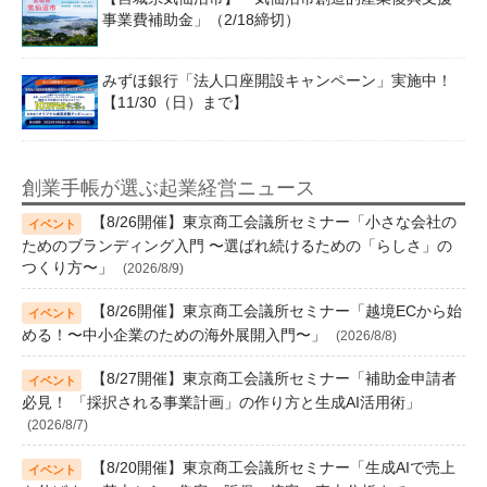
事業費補助金」（2/18締切）
みずほ銀行「法人口座開設キャンペーン」実施中！
【11/30（日）まで】
創業手帳が選ぶ起業経営ニュース
【8/26開催】東京商工会議所セミナー「小さな会社の
ためのブランディング入門 〜選ばれ続けるための「らしさ」の
つくり方〜」
(2026/8/9)
【8/26開催】東京商工会議所セミナー「越境ECから始
める！〜中小企業のための海外展開入門〜」
(2026/8/8)
【8/27開催】東京商工会議所セミナー「補助金申請者
必見！ 「採択される事業計画」の作り方と生成AI活用術」
(2026/8/7)
【8/20開催】東京商工会議所セミナー「生成AIで売上