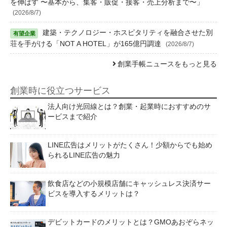
を伸ばす 〜基本から、集客・販促・接客・売上分析まで〜」
(2026/8/7)
建築・テクノロジー・ホスピタリティを融合させた別
荘を手がける「NOT A HOTEL」が165億円調達
(2026/8/7)
創業手帳ニュースをもっと見る
創業時に役立つサービス
法人向け光回線とは？創業・起業時におすすめのサ
ービスまで紹介
LINE広告はメリットがたくさん！少額からでも始め
られるLINE広告の魅力
飲食店などの小規模店舗にキャッシュレス決済サー
ビスを導入するメリットは？
デビットカードのメリットとは？GMOあおぞらネッ