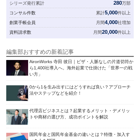
280
シリーズ発行累計
万部
5,000
コンサル件数
累計
件以上
4,000
創業手帳会員
月間
社増加
20,000
資料請求数
月間
件以上
編集部おすすめの新着記事
AironWorks 寺田 彼日｜ビザ・人脈なしの片道切符か
ら1,400社導入へ。海外起業で仕掛けた「世界一の戦
い方」
0から1を生み出すにはどうすれば良い？アプローチ
法やステップなどを紹介！
代理店ビジネスとは？起業するメリット・デメリッ
トや商材の選び方、成功ポイントを解説
国民年金と国民年金基金の違いとは？特徴・加入す