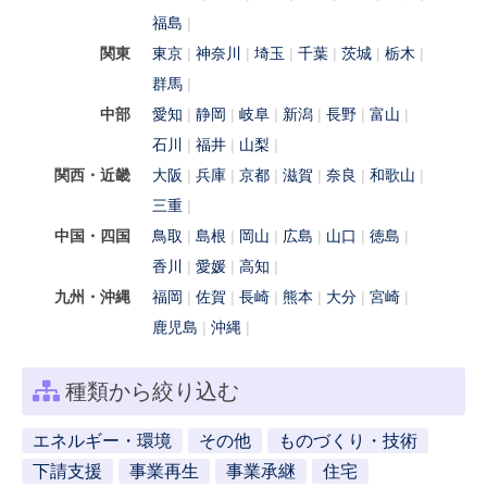
福島
関東
東京
神奈川
埼玉
千葉
茨城
栃木
群馬
中部
愛知
静岡
岐阜
新潟
長野
富山
石川
福井
山梨
関西・近畿
大阪
兵庫
京都
滋賀
奈良
和歌山
三重
中国・四国
鳥取
島根
岡山
広島
山口
徳島
香川
愛媛
高知
九州・沖縄
福岡
佐賀
長崎
熊本
大分
宮崎
鹿児島
沖縄
種類から絞り込む
エネルギー・環境
その他
ものづくり・技術
下請支援
事業再生
事業承継
住宅