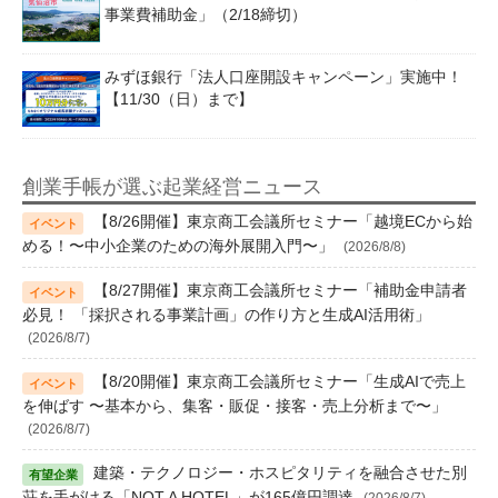
事業費補助金」（2/18締切）
みずほ銀行「法人口座開設キャンペーン」実施中！
【11/30（日）まで】
創業手帳が選ぶ起業経営ニュース
【8/26開催】東京商工会議所セミナー「越境ECから始
める！〜中小企業のための海外展開入門〜」
(2026/8/8)
【8/27開催】東京商工会議所セミナー「補助金申請者
必見！ 「採択される事業計画」の作り方と生成AI活用術」
(2026/8/7)
【8/20開催】東京商工会議所セミナー「生成AIで売上
を伸ばす 〜基本から、集客・販促・接客・売上分析まで〜」
(2026/8/7)
建築・テクノロジー・ホスピタリティを融合させた別
荘を手がける「NOT A HOTEL」が165億円調達
(2026/8/7)