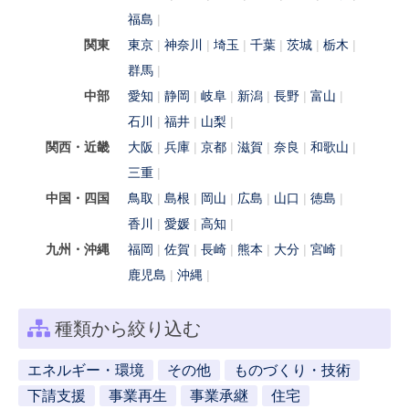
福島
関東
東京
神奈川
埼玉
千葉
茨城
栃木
群馬
中部
愛知
静岡
岐阜
新潟
長野
富山
石川
福井
山梨
関西・近畿
大阪
兵庫
京都
滋賀
奈良
和歌山
三重
中国・四国
鳥取
島根
岡山
広島
山口
徳島
香川
愛媛
高知
九州・沖縄
福岡
佐賀
長崎
熊本
大分
宮崎
鹿児島
沖縄
種類から絞り込む
エネルギー・環境
その他
ものづくり・技術
下請支援
事業再生
事業承継
住宅