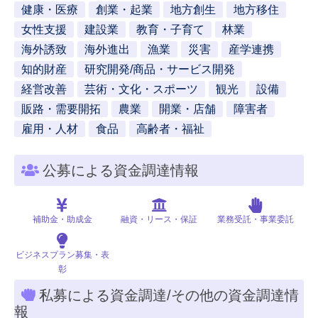
健康・医療
創業・起業
地方創生
地方移住
女性支援
建設業
教育・子育て
林業
海外誘致
海外進出
漁業
災害
産学連携
知的財産
研究開発/商品・サービス開発
経営改善
芸術・文化・スポーツ
観光
設備
販路・需要開拓
農業
開業・店舗
障害者
雇用・人材
食品
高齢者・福祉
公募による資金調達情報
補助金・助成金
融資・リース・保証
業務受託・事業委託
ビジネスプラン募集・表
彰
私募による資金調達/その他の資金調達情
報