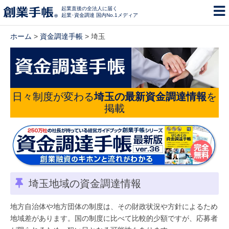
起業直後の全法人に届く
起業･資金調達 国内No.1メディア
ホーム
>
資金調達手帳
> 埼玉
日々制度が変わる
埼玉の最新資金調達情報
を
掲載
埼玉地域の資金調達情報
地方自治体や地方団体の制度は、その財政状況や方針によるため
地域差があります。国の制度に比べて比較的少額ですが、応募者