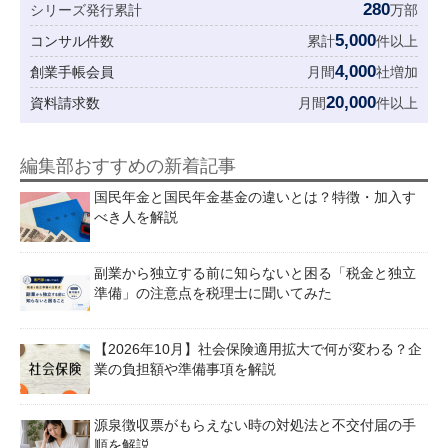
280
シリーズ発行累計
万部
5,000
コンサル件数
累計
件以上
4,000
創業手帳会員
月間
社増加
20,000
資料請求数
月間
件以上
編集部おすすめの新着記事
国民年金と国民年金基金の違いとは？特徴・加入す
べき人を解説
副業から独立する前に知らないと困る「税金と独立
準備」の注意点を税理士に聞いてみた
【2026年10月】社会保険適用拡大で何が変わる？企
業の負担額や準備事項を解説
源泉徴収票がもらえない時の対処法と不交付届の手
順を解説