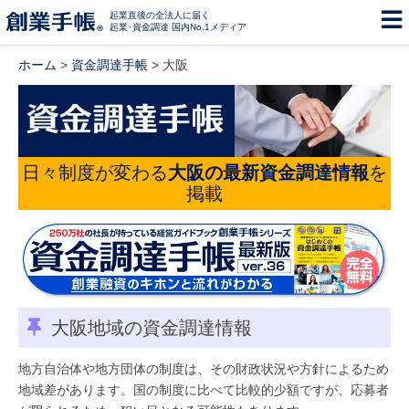
起業直後の全法人に届く
起業･資金調達 国内No.1メディア
ホーム
>
資金調達手帳
> 大阪
日々制度が変わる
大阪の最新資金調達情報
を
掲載
大阪地域の資金調達情報
地方自治体や地方団体の制度は、その財政状況や方針によるため
地域差があります。国の制度に比べて比較的少額ですが、応募者