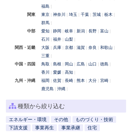
福島
関東
東京
神奈川
埼玉
千葉
茨城
栃木
群馬
中部
愛知
静岡
岐阜
新潟
長野
富山
石川
福井
山梨
関西・近畿
大阪
兵庫
京都
滋賀
奈良
和歌山
三重
中国・四国
鳥取
島根
岡山
広島
山口
徳島
香川
愛媛
高知
九州・沖縄
福岡
佐賀
長崎
熊本
大分
宮崎
鹿児島
沖縄
種類から絞り込む
エネルギー・環境
その他
ものづくり・技術
下請支援
事業再生
事業承継
住宅