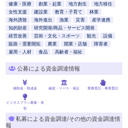
健康・医療
創業・起業
地方創生
地方移住
女性支援
建設業
教育・子育て
林業
海外誘致
海外進出
漁業
災害
産学連携
知的財産
研究開発/商品・サービス開発
経営改善
芸術・文化・スポーツ
観光
設備
販路・需要開拓
農業
開業・店舗
障害者
雇用・人材
食品
高齢者・福祉
公募による資金調達情報
補助金・助成金
融資・リース・保証
業務受託・事業委託
ビジネスプラン募集・表
彰
私募による資金調達/その他の資金調達情
報