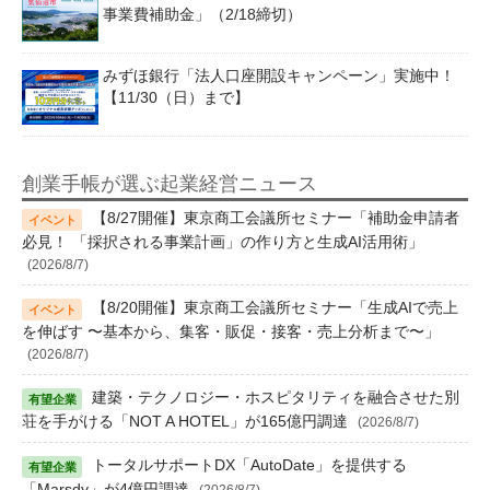
事業費補助金」（2/18締切）
みずほ銀行「法人口座開設キャンペーン」実施中！
【11/30（日）まで】
創業手帳が選ぶ起業経営ニュース
【8/27開催】東京商工会議所セミナー「補助金申請者
必見！ 「採択される事業計画」の作り方と生成AI活用術」
(2026/8/7)
【8/20開催】東京商工会議所セミナー「生成AIで売上
を伸ばす 〜基本から、集客・販促・接客・売上分析まで〜」
(2026/8/7)
建築・テクノロジー・ホスピタリティを融合させた別
荘を手がける「NOT A HOTEL」が165億円調達
(2026/8/7)
トータルサポートDX「AutoDate」を提供する
「Marsdy」が4億円調達
(2026/8/7)