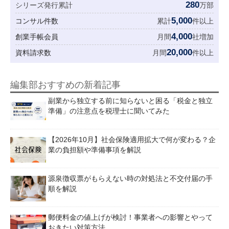
280
シリーズ発行累計
万部
5,000
コンサル件数
累計
件以上
4,000
創業手帳会員
月間
社増加
20,000
資料請求数
月間
件以上
編集部おすすめの新着記事
副業から独立する前に知らないと困る「税金と独立
準備」の注意点を税理士に聞いてみた
【2026年10月】社会保険適用拡大で何が変わる？企
業の負担額や準備事項を解説
源泉徴収票がもらえない時の対処法と不交付届の手
順を解説
郵便料金の値上げが検討！事業者への影響とやって
おきたい対策方法