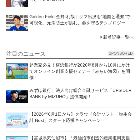
Golden Field 金野 利哉｜クマ出没を”地図と通知”で
可視化。元消防士が挑む、命を守るテクノロジー
新着記事一覧へ
注目のニュース
SPONSORED
起業家必見！横浜銀行が2026年8月から10月にかけ
てオンライン創業支援セミナー「みらい海図」を開
催！
みずほ銀行、法人向け総合金融サービス「UPSIDER
BANK by MIZUHO」提供開始！
【2026年6月1日から】クラウド会計ソフト「弥生会
計 Next」スタート応援キャンペーン
【宮城県気仙沼市】「気仙沼市創造的産業復興支援