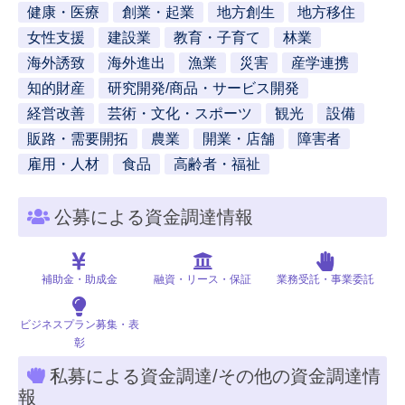
健康・医療
創業・起業
地方創生
地方移住
女性支援
建設業
教育・子育て
林業
海外誘致
海外進出
漁業
災害
産学連携
知的財産
研究開発/商品・サービス開発
経営改善
芸術・文化・スポーツ
観光
設備
販路・需要開拓
農業
開業・店舗
障害者
雇用・人材
食品
高齢者・福祉
公募による資金調達情報
補助金・助成金
融資・リース・保証
業務受託・事業委託
ビジネスプラン募集・表
彰
私募による資金調達/その他の資金調達情
報