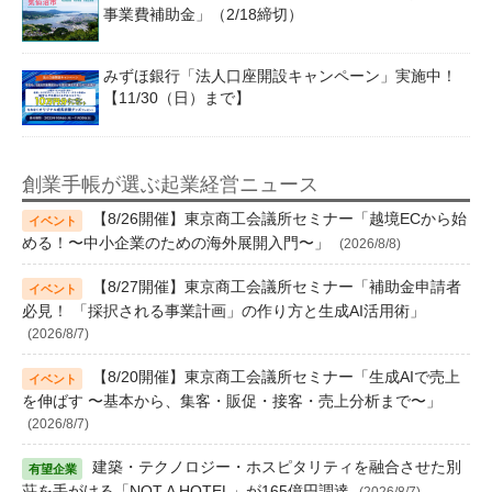
事業費補助金」（2/18締切）
みずほ銀行「法人口座開設キャンペーン」実施中！
【11/30（日）まで】
創業手帳が選ぶ起業経営ニュース
【8/26開催】東京商工会議所セミナー「越境ECから始
める！〜中小企業のための海外展開入門〜」
(2026/8/8)
【8/27開催】東京商工会議所セミナー「補助金申請者
必見！ 「採択される事業計画」の作り方と生成AI活用術」
(2026/8/7)
【8/20開催】東京商工会議所セミナー「生成AIで売上
を伸ばす 〜基本から、集客・販促・接客・売上分析まで〜」
(2026/8/7)
建築・テクノロジー・ホスピタリティを融合させた別
荘を手がける「NOT A HOTEL」が165億円調達
(2026/8/7)