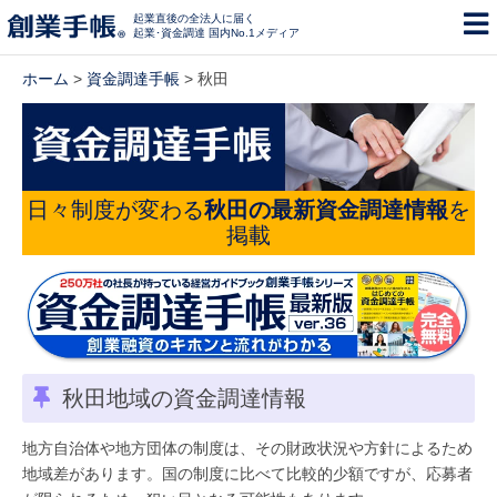
起業直後の全法人に届く
起業･資金調達 国内No.1メディア
ホーム
>
資金調達手帳
> 秋田
日々制度が変わる
秋田の最新資金調達情報
を
掲載
秋田地域の資金調達情報
地方自治体や地方団体の制度は、その財政状況や方針によるため
地域差があります。国の制度に比べて比較的少額ですが、応募者