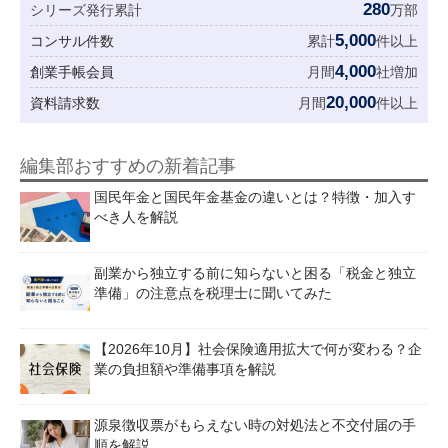
280
シリーズ発行累計
万部
5,000
コンサル件数
累計
件以上
4,000
創業手帳会員
月間
社増加
20,000
資料請求数
月間
件以上
編集部おすすめの新着記事
国民年金と国民年金基金の違いとは？特徴・加入す
べき人を解説
副業から独立する前に知らないと困る「税金と独立
準備」の注意点を税理士に聞いてみた
【2026年10月】社会保険適用拡大で何が変わる？企
業の負担額や準備事項を解説
源泉徴収票がもらえない時の対処法と不交付届の手
順を解説