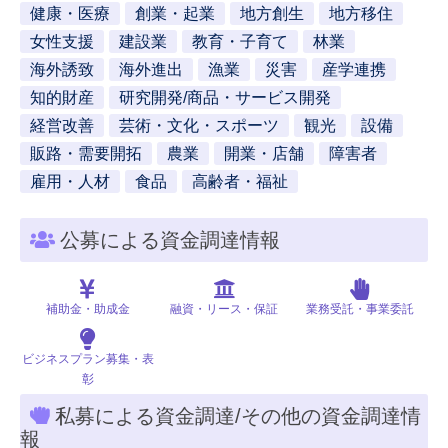
健康・医療
創業・起業
地方創生
地方移住
女性支援
建設業
教育・子育て
林業
海外誘致
海外進出
漁業
災害
産学連携
知的財産
研究開発/商品・サービス開発
経営改善
芸術・文化・スポーツ
観光
設備
販路・需要開拓
農業
開業・店舗
障害者
雇用・人材
食品
高齢者・福祉
公募による資金調達情報
補助金・助成金
融資・リース・保証
業務受託・事業委託
ビジネスプラン募集・表
彰
私募による資金調達/その他の資金調達情
報