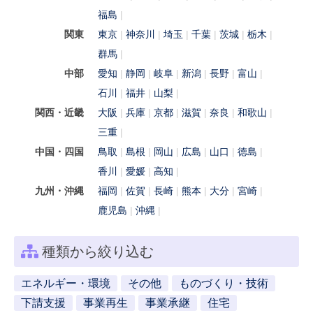
福島
関東
東京
神奈川
埼玉
千葉
茨城
栃木
群馬
中部
愛知
静岡
岐阜
新潟
長野
富山
石川
福井
山梨
関西・近畿
大阪
兵庫
京都
滋賀
奈良
和歌山
三重
中国・四国
鳥取
島根
岡山
広島
山口
徳島
香川
愛媛
高知
九州・沖縄
福岡
佐賀
長崎
熊本
大分
宮崎
鹿児島
沖縄
種類から絞り込む
エネルギー・環境
その他
ものづくり・技術
下請支援
事業再生
事業承継
住宅