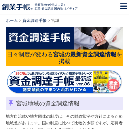
起業直後の全法人に届く
起業･資金調達 国内No.1メディア
ホーム
>
資金調達手帳
> 宮城
日々制度が変わる
宮城の最新資金調達情報
を
掲載
宮城地域の資金調達情報
地方自治体や地方団体の制度は、その財政状況や方針によるため
地域差があります。国の制度に比べて比較的少額ですが、応募者