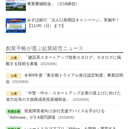
事業費補助金」（2/18締切）
みずほ銀行「法人口座開設キャンペーン」実施中！
【11/30（日）まで】
創業手帳が選ぶ起業経営ニュース
「建設系スタートアップ技術カタログ」カタログに掲
載する技術を募集
(2026/8/6)
令和9年度「東京都トライアル発注認定制度」事業説明
会
(2026/8/6)
「中堅・中小・スタートアップ企業の賃上げに向けた
省力化等の大規模成長投資補助金」
(2026/8/6)
視覚障害者向け歩行支援デバイスを手がける
「Ashirase」が3.4億円調達
(2026/8/6)
ショートドラマアプリ「Million」を開発・運営する