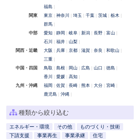
福島
関東
東京
神奈川
埼玉
千葉
茨城
栃木
群馬
中部
愛知
静岡
岐阜
新潟
長野
富山
石川
福井
山梨
関西・近畿
大阪
兵庫
京都
滋賀
奈良
和歌山
三重
中国・四国
鳥取
島根
岡山
広島
山口
徳島
香川
愛媛
高知
九州・沖縄
福岡
佐賀
長崎
熊本
大分
宮崎
鹿児島
沖縄
種類から絞り込む
エネルギー・環境
その他
ものづくり・技術
下請支援
事業再生
事業承継
住宅