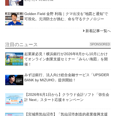
Golden Field 金野 利哉｜クマ出没を”地図と通知”で
可視化。元消防士が挑む、命を守るテクノロジー
新着記事一覧へ
注目のニュース
SPONSORED
起業家必見！横浜銀行が2026年8月から10月にかけ
てオンライン創業支援セミナー「みらい海図」を開
催！
みずほ銀行、法人向け総合金融サービス「UPSIDER
BANK by MIZUHO」提供開始！
【2026年6月1日から】クラウド会計ソフト「弥生会
計 Next」スタート応援キャンペーン
【宮城県気仙沼市】「気仙沼市創造的産業復興支援