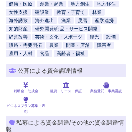
健康・医療
創業・起業
地方創生
地方移住
女性支援
建設業
教育・子育て
林業
海外誘致
海外進出
漁業
災害
産学連携
知的財産
研究開発/商品・サービス開発
経営改善
芸術・文化・スポーツ
観光
設備
販路・需要開拓
農業
開業・店舗
障害者
雇用・人材
食品
高齢者・福祉
公募による資金調達情報
補助金・助成金
融資・リース・保証
業務受託・事業委託
ビジネスプラン募集・表
彰
私募による資金調達/その他の資金調達情
報