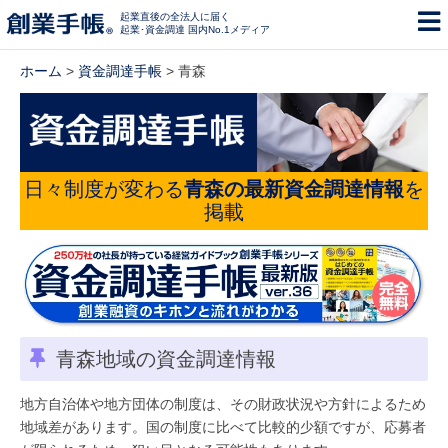
起業直後の全法人に届く
起業･資金調達 国内No.1メディア
ホーム
>
資金調達手帳
> 青森
日々制度が変わる
青森の最新資金調達情報
を
掲載
青森地域の資金調達情報
地方自治体や地方団体の制度は、その財政状況や方針によるため
地域差があります。国の制度に比べて比較的少額ですが、応募者