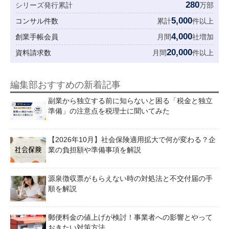
280
シリーズ発行累計
万部
5,000
コンサル件数
累計
件以上
4,000
創業手帳会員
月間
社増加
20,000
資料請求数
月間
件以上
編集部おすすめの新着記事
副業から独立する前に知らないと困る「税金と独立
準備」の注意点を税理士に聞いてみた
【2026年10月】社会保険適用拡大で何が変わる？企
業の負担額や準備事項を解説
源泉徴収票がもらえない時の対処法と不交付届の手
順を解説
郵便料金の値上げが検討！事業者への影響とやって
おきたい対策方法