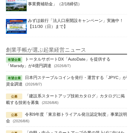
事業費補助金」（2/18締切）
みずほ銀行「法人口座開設キャンペーン」実施中！
【11/30（日）まで】
創業手帳が選ぶ起業経営ニュース
トータルサポートDX「AutoDate」を提供する
「Marsdy」が4億円調達
(2026/8/7)
日本円ステーブルコインを発行・運営する「JPYC」が
資金調達
(2026/8/7)
「建設系スタートアップ技術カタログ」カタログに掲
載する技術を募集
(2026/8/6)
令和9年度「東京都トライアル発注認定制度」事業説明
会
(2026/8/6)
「中堅・中小・スタートアップ企業の賃上げに向けた