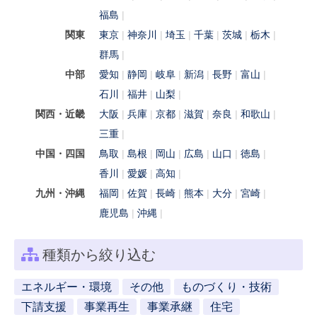
福島
関東
東京
神奈川
埼玉
千葉
茨城
栃木
群馬
中部
愛知
静岡
岐阜
新潟
長野
富山
石川
福井
山梨
関西・近畿
大阪
兵庫
京都
滋賀
奈良
和歌山
三重
中国・四国
鳥取
島根
岡山
広島
山口
徳島
香川
愛媛
高知
九州・沖縄
福岡
佐賀
長崎
熊本
大分
宮崎
鹿児島
沖縄
種類から絞り込む
エネルギー・環境
その他
ものづくり・技術
下請支援
事業再生
事業承継
住宅