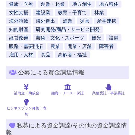
健康・医療
創業・起業
地方創生
地方移住
女性支援
建設業
教育・子育て
林業
海外誘致
海外進出
漁業
災害
産学連携
知的財産
研究開発/商品・サービス開発
経営改善
芸術・文化・スポーツ
観光
設備
販路・需要開拓
農業
開業・店舗
障害者
雇用・人材
食品
高齢者・福祉
公募による資金調達情報
補助金・助成金
融資・リース・保証
業務受託・事業委託
ビジネスプラン募集・表
彰
私募による資金調達/その他の資金調達情
報