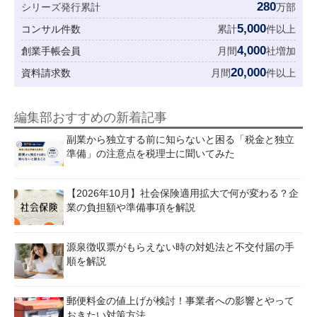
280
シリーズ発行累計
万部
5,000
コンサル件数
累計
件以上
4,000
創業手帳会員
月間
社増加
20,000
資料請求数
月間
件以上
編集部おすすめの新着記事
副業から独立する前に知らないと困る「税金と独立
準備」の注意点を税理士に聞いてみた
【2026年10月】社会保険適用拡大で何が変わる？企
業の負担額や準備事項を解説
源泉徴収票がもらえない時の対処法と不交付届の手
順を解説
郵便料金の値上げが検討！事業者への影響とやって
おきたい対策方法