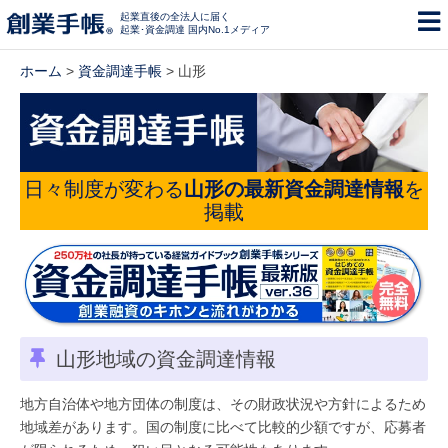
起業直後の全法人に届く
起業･資金調達 国内No.1メディア
ホーム
>
資金調達手帳
> 山形
日々制度が変わる
山形の最新資金調達情報
を
掲載
山形地域の資金調達情報
地方自治体や地方団体の制度は、その財政状況や方針によるため
地域差があります。国の制度に比べて比較的少額ですが、応募者