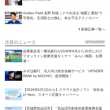
Golden Field 金野 利哉｜クマ出没を”地図と通知”で
可視化。元消防士が挑む、命を守るテクノロジー
新着記事一覧へ
注目のニュース
SPONSORED
起業家必見！横浜銀行が2026年8月から10月にかけ
てオンライン創業支援セミナー「みらい海図」を開
催！
みずほ銀行、法人向け総合金融サービス「UPSIDER
BANK by MIZUHO」提供開始！
【2026年6月1日から】クラウド会計ソフト「弥生会
計 Next」スタート応援キャンペーン
【宮城県気仙沼市】「気仙沼市創造的産業復興支援