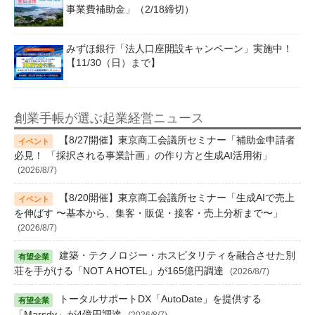
事業費補助金」（2/18締切）
みずほ銀行「法人口座開設キャンペーン」実施中！
【11/30（日）まで】
創業手帳が選ぶ起業経営ニュース
【8/27開催】東京商工会議所セミナー「補助金申請者
必見！ 「採択される事業計画」の作り方と生成AI活用術」
(2026/8/7)
【8/20開催】東京商工会議所セミナー「生成AIで売上
を伸ばす 〜基本から、集客・販促・接客・売上分析まで〜」
(2026/8/7)
建築・テクノロジー・ホスピタリティを融合させた別
荘を手がける「NOT A HOTEL」が165億円調達
(2026/8/7)
トータルサポートDX「AutoDate」を提供する
「Marsdy」が4億円調達
(2026/8/7)