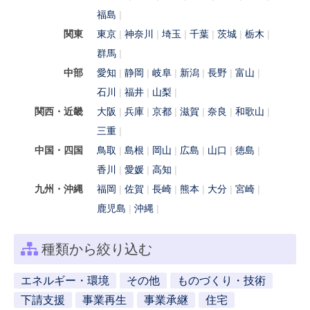
福島
関東
東京
神奈川
埼玉
千葉
茨城
栃木
群馬
中部
愛知
静岡
岐阜
新潟
長野
富山
石川
福井
山梨
関西・近畿
大阪
兵庫
京都
滋賀
奈良
和歌山
三重
中国・四国
鳥取
島根
岡山
広島
山口
徳島
香川
愛媛
高知
九州・沖縄
福岡
佐賀
長崎
熊本
大分
宮崎
鹿児島
沖縄
種類から絞り込む
エネルギー・環境
その他
ものづくり・技術
下請支援
事業再生
事業承継
住宅