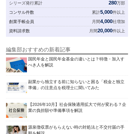
280
シリーズ発行累計
万部
5,000
コンサル件数
累計
件以上
4,000
創業手帳会員
月間
社増加
20,000
資料請求数
月間
件以上
編集部おすすめの新着記事
国民年金と国民年金基金の違いとは？特徴・加入す
べき人を解説
副業から独立する前に知らないと困る「税金と独立
準備」の注意点を税理士に聞いてみた
【2026年10月】社会保険適用拡大で何が変わる？企
業の負担額や準備事項を解説
源泉徴収票がもらえない時の対処法と不交付届の手
順を解説