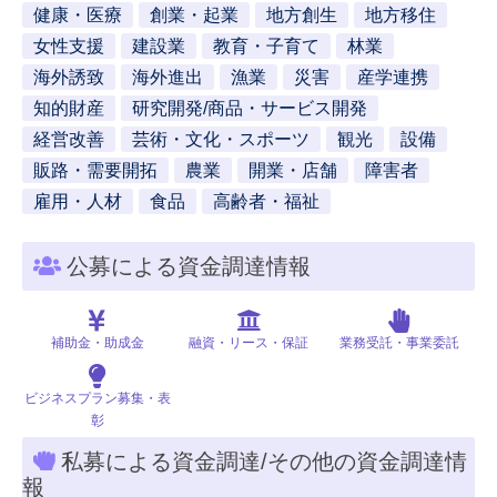
健康・医療
創業・起業
地方創生
地方移住
女性支援
建設業
教育・子育て
林業
海外誘致
海外進出
漁業
災害
産学連携
知的財産
研究開発/商品・サービス開発
経営改善
芸術・文化・スポーツ
観光
設備
販路・需要開拓
農業
開業・店舗
障害者
雇用・人材
食品
高齢者・福祉
公募による資金調達情報
補助金・助成金
融資・リース・保証
業務受託・事業委託
ビジネスプラン募集・表
彰
私募による資金調達/その他の資金調達情
報