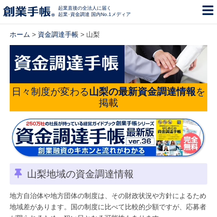
起業直後の全法人に届く
起業･資金調達 国内No.1メディア
ホーム
>
資金調達手帳
> 山梨
日々制度が変わる
山梨の最新資金調達情報
を
掲載
山梨地域の資金調達情報
地方自治体や地方団体の制度は、その財政状況や方針によるため
地域差があります。国の制度に比べて比較的少額ですが、応募者