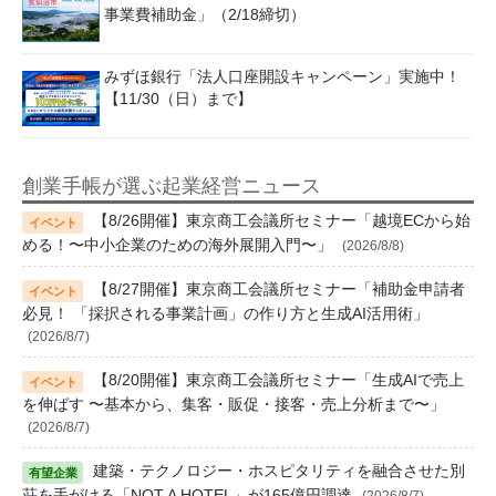
事業費補助金」（2/18締切）
みずほ銀行「法人口座開設キャンペーン」実施中！
【11/30（日）まで】
創業手帳が選ぶ起業経営ニュース
【8/26開催】東京商工会議所セミナー「越境ECから始
める！〜中小企業のための海外展開入門〜」
(2026/8/8)
【8/27開催】東京商工会議所セミナー「補助金申請者
必見！ 「採択される事業計画」の作り方と生成AI活用術」
(2026/8/7)
【8/20開催】東京商工会議所セミナー「生成AIで売上
を伸ばす 〜基本から、集客・販促・接客・売上分析まで〜」
(2026/8/7)
建築・テクノロジー・ホスピタリティを融合させた別
荘を手がける「NOT A HOTEL」が165億円調達
(2026/8/7)