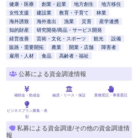
健康・医療
創業・起業
地方創生
地方移住
女性支援
建設業
教育・子育て
林業
海外誘致
海外進出
漁業
災害
産学連携
知的財産
研究開発/商品・サービス開発
経営改善
芸術・文化・スポーツ
観光
設備
販路・需要開拓
農業
開業・店舗
障害者
雇用・人材
食品
高齢者・福祉
公募による資金調達情報
補助金・助成金
融資・リース・保証
業務受託・事業委託
ビジネスプラン募集・表
彰
私募による資金調達/その他の資金調達情
報