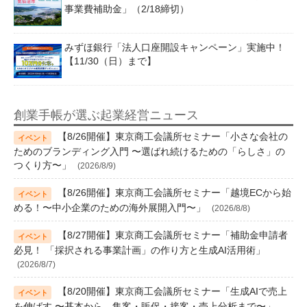
事業費補助金」（2/18締切）
みずほ銀行「法人口座開設キャンペーン」実施中！
【11/30（日）まで】
創業手帳が選ぶ起業経営ニュース
【8/26開催】東京商工会議所セミナー「小さな会社の
ためのブランディング入門 〜選ばれ続けるための「らしさ」の
つくり方〜」
(2026/8/9)
【8/26開催】東京商工会議所セミナー「越境ECから始
める！〜中小企業のための海外展開入門〜」
(2026/8/8)
【8/27開催】東京商工会議所セミナー「補助金申請者
必見！ 「採択される事業計画」の作り方と生成AI活用術」
(2026/8/7)
【8/20開催】東京商工会議所セミナー「生成AIで売上
を伸ばす 〜基本から、集客・販促・接客・売上分析まで〜」