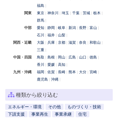
福島
関東
東京
神奈川
埼玉
千葉
茨城
栃木
群馬
中部
愛知
静岡
岐阜
新潟
長野
富山
石川
福井
山梨
関西・近畿
大阪
兵庫
京都
滋賀
奈良
和歌山
三重
中国・四国
鳥取
島根
岡山
広島
山口
徳島
香川
愛媛
高知
九州・沖縄
福岡
佐賀
長崎
熊本
大分
宮崎
鹿児島
沖縄
種類から絞り込む
エネルギー・環境
その他
ものづくり・技術
下請支援
事業再生
事業承継
住宅