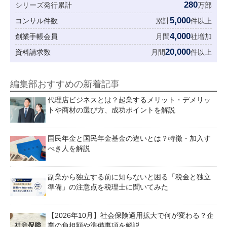
280
シリーズ発行累計
万部
5,000
コンサル件数
累計
件以上
4,000
創業手帳会員
月間
社増加
20,000
資料請求数
月間
件以上
編集部おすすめの新着記事
代理店ビジネスとは？起業するメリット・デメリッ
トや商材の選び方、成功ポイントを解説
国民年金と国民年金基金の違いとは？特徴・加入す
べき人を解説
副業から独立する前に知らないと困る「税金と独立
準備」の注意点を税理士に聞いてみた
【2026年10月】社会保険適用拡大で何が変わる？企
業の負担額や準備事項を解説