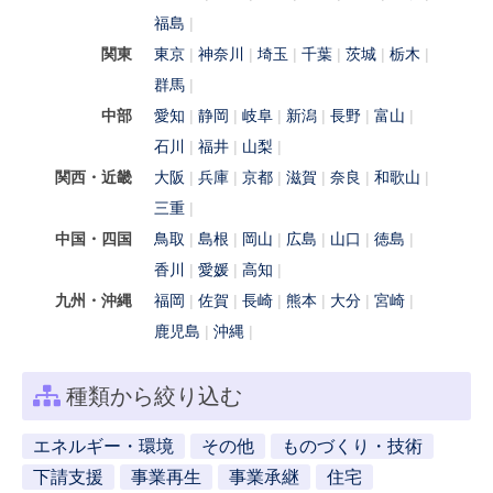
福島
関東
東京
神奈川
埼玉
千葉
茨城
栃木
群馬
中部
愛知
静岡
岐阜
新潟
長野
富山
石川
福井
山梨
関西・近畿
大阪
兵庫
京都
滋賀
奈良
和歌山
三重
中国・四国
鳥取
島根
岡山
広島
山口
徳島
香川
愛媛
高知
九州・沖縄
福岡
佐賀
長崎
熊本
大分
宮崎
鹿児島
沖縄
種類から絞り込む
エネルギー・環境
その他
ものづくり・技術
下請支援
事業再生
事業承継
住宅