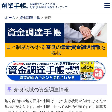
起業直後の全法人に届く
起業･資金調達 国内No.1メディア
ホーム
>
資金調達手帳
> 奈良
日々制度が変わる
奈良の最新資金調達情報
を
掲載
奈良地域の資金調達情報
地方自治体や地方団体の制度は、その財政状況や方針によるため
地域差があります。国の制度に比べて比較的少額ですが、応募者