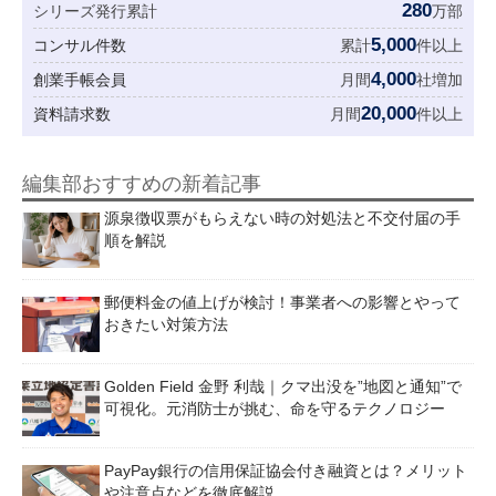
280
シリーズ発行累計
万部
5,000
コンサル件数
累計
件以上
4,000
創業手帳会員
月間
社増加
20,000
資料請求数
月間
件以上
編集部おすすめの新着記事
源泉徴収票がもらえない時の対処法と不交付届の手
順を解説
郵便料金の値上げが検討！事業者への影響とやって
おきたい対策方法
Golden Field 金野 利哉｜クマ出没を”地図と通知”で
可視化。元消防士が挑む、命を守るテクノロジー
PayPay銀行の信用保証協会付き融資とは？メリット
や注意点などを徹底解説