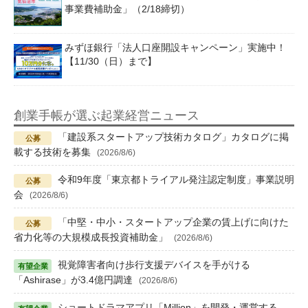
事業費補助金」（2/18締切）
みずほ銀行「法人口座開設キャンペーン」実施中！
【11/30（日）まで】
創業手帳が選ぶ起業経営ニュース
「建設系スタートアップ技術カタログ」カタログに掲
載する技術を募集
(2026/8/6)
令和9年度「東京都トライアル発注認定制度」事業説明
会
(2026/8/6)
「中堅・中小・スタートアップ企業の賃上げに向けた
省力化等の大規模成長投資補助金」
(2026/8/6)
視覚障害者向け歩行支援デバイスを手がける
「Ashirase」が3.4億円調達
(2026/8/6)
ショートドラマアプリ「Million」を開発・運営する