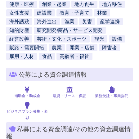
健康・医療
創業・起業
地方創生
地方移住
女性支援
建設業
教育・子育て
林業
海外誘致
海外進出
漁業
災害
産学連携
知的財産
研究開発/商品・サービス開発
経営改善
芸術・文化・スポーツ
観光
設備
販路・需要開拓
農業
開業・店舗
障害者
雇用・人材
食品
高齢者・福祉
公募による資金調達情報
補助金・助成金
融資・リース・保証
業務受託・事業委託
ビジネスプラン募集・表
彰
私募による資金調達/その他の資金調達情
報