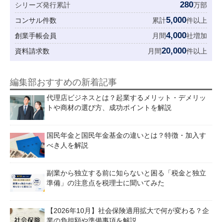
280
シリーズ発行累計
万部
5,000
コンサル件数
累計
件以上
4,000
創業手帳会員
月間
社増加
20,000
資料請求数
月間
件以上
編集部おすすめの新着記事
代理店ビジネスとは？起業するメリット・デメリッ
トや商材の選び方、成功ポイントを解説
国民年金と国民年金基金の違いとは？特徴・加入す
べき人を解説
副業から独立する前に知らないと困る「税金と独立
準備」の注意点を税理士に聞いてみた
【2026年10月】社会保険適用拡大で何が変わる？企
業の負担額や準備事項を解説