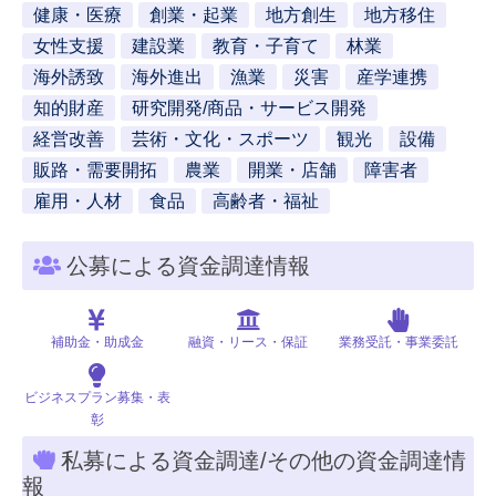
健康・医療
創業・起業
地方創生
地方移住
女性支援
建設業
教育・子育て
林業
海外誘致
海外進出
漁業
災害
産学連携
知的財産
研究開発/商品・サービス開発
経営改善
芸術・文化・スポーツ
観光
設備
販路・需要開拓
農業
開業・店舗
障害者
雇用・人材
食品
高齢者・福祉
公募による資金調達情報
補助金・助成金
融資・リース・保証
業務受託・事業委託
ビジネスプラン募集・表
彰
私募による資金調達/その他の資金調達情
報