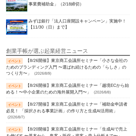
事業費補助金」（2/18締切）
みずほ銀行「法人口座開設キャンペーン」実施中！
【11/30（日）まで】
創業手帳が選ぶ起業経営ニュース
【8/26開催】東京商工会議所セミナー「小さな会社の
ためのブランディング入門 〜選ばれ続けるための「らしさ」の
つくり方〜」
(2026/8/9)
【8/26開催】東京商工会議所セミナー「越境ECから始
める！〜中小企業のための海外展開入門〜」
(2026/8/8)
【8/27開催】東京商工会議所セミナー「補助金申請者
必見！ 「採択される事業計画」の作り方と生成AI活用術」
(2026/8/7)
【8/20開催】東京商工会議所セミナー「生成AIで売上
を伸ばす 〜基本から、集客・販促・接客・売上分析まで〜」