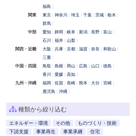
福島
関東
東京
神奈川
埼玉
千葉
茨城
栃木
群馬
中部
愛知
静岡
岐阜
新潟
長野
富山
石川
福井
山梨
関西・近畿
大阪
兵庫
京都
滋賀
奈良
和歌山
三重
中国・四国
鳥取
島根
岡山
広島
山口
徳島
香川
愛媛
高知
九州・沖縄
福岡
佐賀
長崎
熊本
大分
宮崎
鹿児島
沖縄
種類から絞り込む
エネルギー・環境
その他
ものづくり・技術
下請支援
事業再生
事業承継
住宅