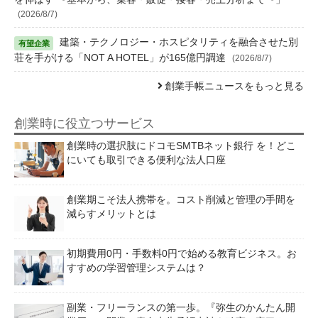
(2026/8/7)
建築・テクノロジー・ホスピタリティを融合させた別
荘を手がける「NOT A HOTEL」が165億円調達
(2026/8/7)
創業手帳ニュースをもっと見る
創業時に役立つサービス
創業時の選択肢にドコモSMTBネット銀行 を！どこ
にいても取引できる便利な法人口座
創業期こそ法人携帯を。コスト削減と管理の手間を
減らすメリットとは
初期費用0円・手数料0円で始める教育ビジネス。お
すすめの学習管理システムは？
副業・フリーランスの第一歩。『弥生のかんたん開