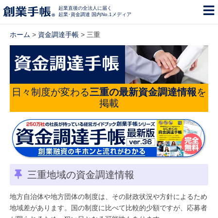
起業直後の全法人に届く
起業･資金調達 国内No.1メディア
ホーム
>
資金調達手帳
> 三重
日々制度が変わる
三重の最新資金調達情報
を
掲載
三重地域の資金調達情報
地方自治体や地方団体の制度は、その財政状況や方針によるため
地域差があります。国の制度に比べて比較的少額ですが、応募者