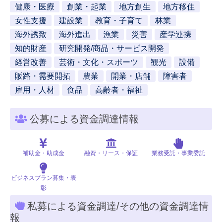
健康・医療
創業・起業
地方創生
地方移住
女性支援
建設業
教育・子育て
林業
海外誘致
海外進出
漁業
災害
産学連携
知的財産
研究開発/商品・サービス開発
経営改善
芸術・文化・スポーツ
観光
設備
販路・需要開拓
農業
開業・店舗
障害者
雇用・人材
食品
高齢者・福祉
公募による資金調達情報
補助金・助成金
融資・リース・保証
業務受託・事業委託
ビジネスプラン募集・表
彰
私募による資金調達/その他の資金調達情
報