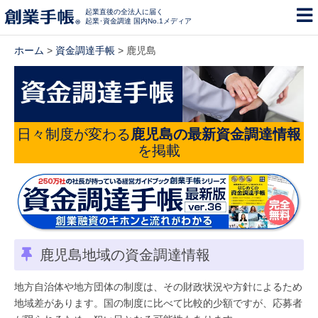
起業直後の全法人に届く
起業･資金調達 国内No.1メディア
ホーム
>
資金調達手帳
> 鹿児島
日々制度が変わる
鹿児島の最新資金調達情報
を掲載
鹿児島地域の資金調達情報
地方自治体や地方団体の制度は、その財政状況や方針によるため
地域差があります。国の制度に比べて比較的少額ですが、応募者