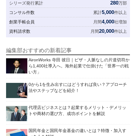
280
シリーズ発行累計
万部
5,000
コンサル件数
累計
件以上
4,000
創業手帳会員
月間
社増加
20,000
資料請求数
月間
件以上
編集部おすすめの新着記事
AironWorks 寺田 彼日｜ビザ・人脈なしの片道切符か
ら1,400社導入へ。海外起業で仕掛けた「世界一の戦
い方」
0から1を生み出すにはどうすれば良い？アプローチ
法やステップなどを紹介！
代理店ビジネスとは？起業するメリット・デメリッ
トや商材の選び方、成功ポイントを解説
国民年金と国民年金基金の違いとは？特徴・加入す