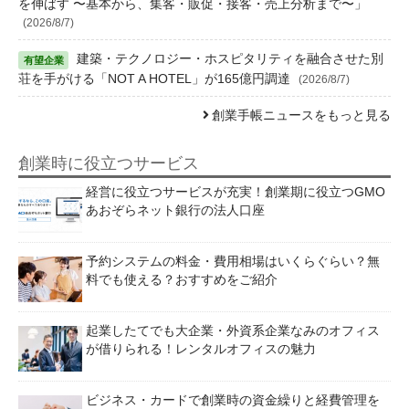
を伸ばす 〜基本から、集客・販促・接客・売上分析まで〜」
(2026/8/7)
建築・テクノロジー・ホスピタリティを融合させた別
荘を手がける「NOT A HOTEL」が165億円調達
(2026/8/7)
創業手帳ニュースをもっと見る
創業時に役立つサービス
経営に役立つサービスが充実！創業期に役立つGMO
あおぞらネット銀行の法人口座
予約システムの料金・費用相場はいくらぐらい？無
料でも使える？おすすめをご紹介
起業したてでも大企業・外資系企業なみのオフィス
が借りられる！レンタルオフィスの魅力
ビジネス・カードで創業時の資金繰りと経費管理を