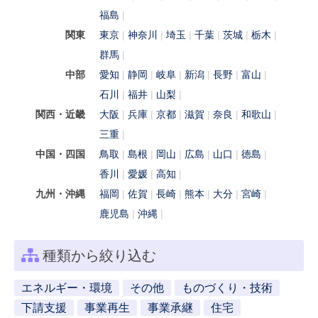
福島
関東
東京
神奈川
埼玉
千葉
茨城
栃木
群馬
中部
愛知
静岡
岐阜
新潟
長野
富山
石川
福井
山梨
関西・近畿
大阪
兵庫
京都
滋賀
奈良
和歌山
三重
中国・四国
鳥取
島根
岡山
広島
山口
徳島
香川
愛媛
高知
九州・沖縄
福岡
佐賀
長崎
熊本
大分
宮崎
鹿児島
沖縄
種類から絞り込む
エネルギー・環境
その他
ものづくり・技術
下請支援
事業再生
事業承継
住宅