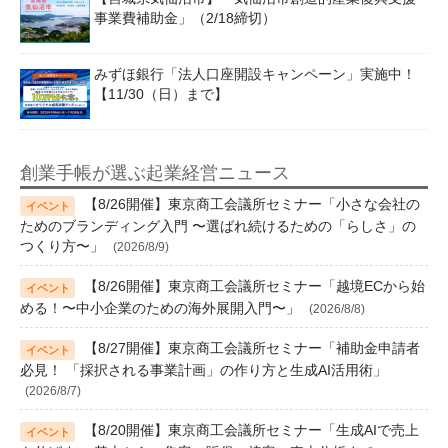
事業費補助金」（2/18締切）
みずほ銀行「法人口座開設キャンペーン」実施中！
【11/30（日）まで】
創業手帳が選ぶ起業経営ニュース
【8/26開催】東京商工会議所セミナー「小さな会社の
ためのブランディング入門 〜選ばれ続けるための「らしさ」の
つくり方〜」
(2026/8/9)
【8/26開催】東京商工会議所セミナー「越境ECから始
める！〜中小企業のための海外展開入門〜」
(2026/8/8)
【8/27開催】東京商工会議所セミナー「補助金申請者
必見！ 「採択される事業計画」の作り方と生成AI活用術」
(2026/8/7)
【8/20開催】東京商工会議所セミナー「生成AIで売上