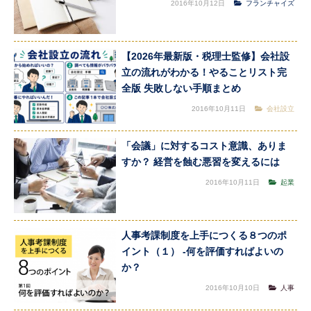
2016年10月12日
フランチャイズ
【2026年最新版・税理士監修】会社設
立の流れがわかる！やることリスト完
全版 失敗しない手順まとめ
2016年10月11日
会社設立
「会議」に対するコスト意識、ありま
すか？ 経営を蝕む悪習を変えるには
2016年10月11日
起業
人事考課制度を上手につくる８つのポ
イント（１） -何を評価すればよいの
か？
2016年10月10日
人事