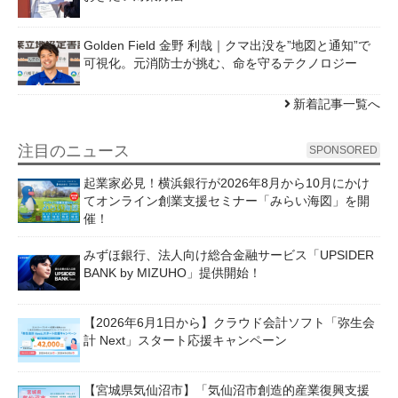
Golden Field 金野 利哉｜クマ出没を”地図と通知”で
可視化。元消防士が挑む、命を守るテクノロジー
新着記事一覧へ
注目のニュース
SPONSORED
起業家必見！横浜銀行が2026年8月から10月にかけ
てオンライン創業支援セミナー「みらい海図」を開
催！
みずほ銀行、法人向け総合金融サービス「UPSIDER
BANK by MIZUHO」提供開始！
【2026年6月1日から】クラウド会計ソフト「弥生会
計 Next」スタート応援キャンペーン
【宮城県気仙沼市】「気仙沼市創造的産業復興支援