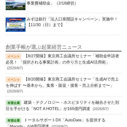
事業費補助金」（2/18締切）
みずほ銀行「法人口座開設キャンペーン」実施中！
【11/30（日）まで】
創業手帳が選ぶ起業経営ニュース
【8/27開催】東京商工会議所セミナー「補助金申請者
必見！ 「採択される事業計画」の作り方と生成AI活用術」
(2026/8/7)
【8/20開催】東京商工会議所セミナー「生成AIで売上
を伸ばす 〜基本から、集客・販促・接客・売上分析まで〜」
(2026/8/7)
建築・テクノロジー・ホスピタリティを融合させた別
荘を手がける「NOT A HOTEL」が165億円調達
(2026/8/7)
トータルサポートDX「AutoDate」を提供する
「Marsdy」が4億円調達
(2026/8/7)