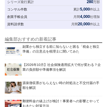
280
シリーズ発行累計
万部
5,000
コンサル件数
累計
件以上
4,000
創業手帳会員
月間
社増加
20,000
資料請求数
月間
件以上
編集部おすすめの新着記事
副業から独立する前に知らないと困る「税金と独立
準備」の注意点を税理士に聞いてみた
【2026年10月】社会保険適用拡大で何が変わる？企
業の負担額や準備事項を解説
源泉徴収票がもらえない時の対処法と不交付届の手
順を解説
郵便料金の値上げが検討！事業者への影響とやって
おきたい対策方法