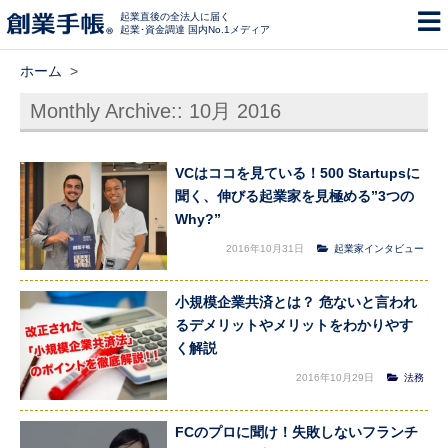
起業直後の全法人に届く
起業･資金調達 国内No.1メディア
ホーム
>
Monthly Archive::
10月 2016
VCはココを見ている！500 Startupsに
聞く、伸びる起業家を見極める”3つの
Why?”
2016年10月31日
起業家インタビュー
小規模企業共済とは？ 危ないと言われ
るデメリットやメリットをわかりやす
く解説
2016年10月29日
法務
FCのプロに聞け！失敗しないフランチ