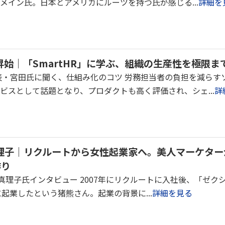
メイン氏。日本とアメリカにルーツを持つ氏が感じる...
詳細を
田 昇始｜「SmartHR」に学ぶ、組織の生産性を極限ま
代表・宮田氏に聞く、仕組み化のコツ 労務担当者の負担を減らすソ
ビスとして話題となり、プロダクトも高く評価され、シェ...
詳
 真理子｜リクルートから女性起業家へ。美人マーケタ
作り
真理子氏インタビュー 2007年にリクルートに入社後、「ゼクシィ」や
に起業したという猪熊さん。起業の背景に...
詳細を見る