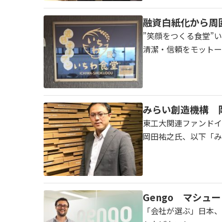
融資白紙化から周
”笑顔をつくる食堂”い
清潔・信頼をモットー
みらい創造機構 
東工大関連ファンドイン
岡田祐之氏、以下「みら
Gengo マシ
「会社が選ぶ」日本、「