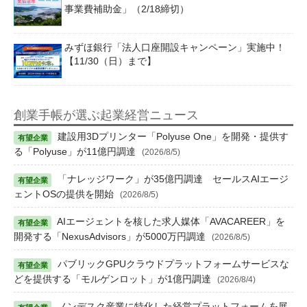
事業費補助金」（2/18締切）
みずほ銀行「法人口座開設キャンペーン」実施中！
【11/30（日）まで】
創業手帳が選ぶ起業経営ニュース
建設用3Dプリンター「Polyuse One」を開発・提供す
る「Polyuse」が11億円調達
(2026/8/5)
「ナレッジワーク」が35億円調達 セールスAIエージ
ェントOSの提供を開始
(2026/8/5)
AIエージェントを核した求人媒体「AVACAREER」を
開発する「NexusAdvisors」が5000万円調達
(2026/8/5)
パブリックGPUクラウドプラットフォームサービスな
どを提供する「モルゲンロット」が1億円調達
(2026/8/4)
ノンデスク産業に特化した経営プラットフォームを展