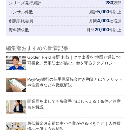
280
シリーズ発行累計
万部
5,000
コンサル件数
累計
件以上
4,000
創業手帳会員
月間
社増加
20,000
資料請求数
月間
件以上
編集部おすすめの新着記事
Golden Field 金野 利哉｜クマ出没を”地図と通知”で
可視化。元消防士が挑む、命を守るテクノロジー
PayPay銀行の信用保証協会付き融資とは？メリット
や注意点などを徹底解説
開業届を出しても失業手当はもらえる！条件と注意
点を解説
最低賃金改定前に中小企業がやるべきこと｜人件費
増への備え方を解説