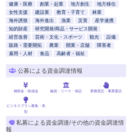
健康・医療
創業・起業
地方創生
地方移住
女性支援
建設業
教育・子育て
林業
海外誘致
海外進出
漁業
災害
産学連携
知的財産
研究開発/商品・サービス開発
経営改善
芸術・文化・スポーツ
観光
設備
販路・需要開拓
農業
開業・店舗
障害者
雇用・人材
食品
高齢者・福祉
公募による資金調達情報
補助金・助成金
融資・リース・保証
業務受託・事業委託
ビジネスプラン募集・表
彰
私募による資金調達/その他の資金調達情
報