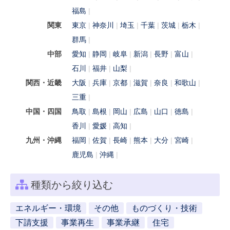
福島
関東
東京
神奈川
埼玉
千葉
茨城
栃木
群馬
中部
愛知
静岡
岐阜
新潟
長野
富山
石川
福井
山梨
関西・近畿
大阪
兵庫
京都
滋賀
奈良
和歌山
三重
中国・四国
鳥取
島根
岡山
広島
山口
徳島
香川
愛媛
高知
九州・沖縄
福岡
佐賀
長崎
熊本
大分
宮崎
鹿児島
沖縄
種類から絞り込む
エネルギー・環境
その他
ものづくり・技術
下請支援
事業再生
事業承継
住宅