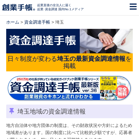
起業直後の全法人に届く
起業･資金調達 国内No.1メディア
ホーム
>
資金調達手帳
> 埼玉
日々制度が変わる
埼玉の最新資金調達情報
を
掲載
埼玉地域の資金調達情報
地方自治体や地方団体の制度は、その財政状況や方針によるため
地域差があります。国の制度に比べて比較的少額ですが、応募者