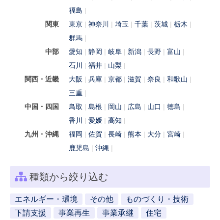
福島
関東
東京
神奈川
埼玉
千葉
茨城
栃木
群馬
中部
愛知
静岡
岐阜
新潟
長野
富山
石川
福井
山梨
関西・近畿
大阪
兵庫
京都
滋賀
奈良
和歌山
三重
中国・四国
鳥取
島根
岡山
広島
山口
徳島
香川
愛媛
高知
九州・沖縄
福岡
佐賀
長崎
熊本
大分
宮崎
鹿児島
沖縄
種類から絞り込む
エネルギー・環境
その他
ものづくり・技術
下請支援
事業再生
事業承継
住宅