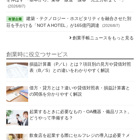
(2026/8/7)
建築・テクノロジー・ホスピタリティを融合させた別
荘を手がける「NOT A HOTEL」が165億円調達
(2026/8/7)
創業手帳ニュースをもっと見る
創業時に役立つサービス
損益計算書（P／L）とは？項目別の見方や貸借対照
表（B／S）との違いをわかりやすく解説
借方・貸方とは？違いや貸借対照表・損益計算書と
の関係を分かりやすく解説
起業するときに必要なもの・OA機器・備品リスト。
どうやって準備する？
飲食店を起業する際にセルフレジの導入は必要？メ