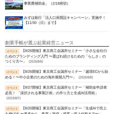
事業費補助金」（2/18締切）
みずほ銀行「法人口座開設キャンペーン」実施中！
【11/30（日）まで】
創業手帳が選ぶ起業経営ニュース
【8/26開催】東京商工会議所セミナー「小さな会社の
ためのブランディング入門 〜選ばれ続けるための「らしさ」の
つくり方〜」
(2026/8/9)
【8/26開催】東京商工会議所セミナー「越境ECから始
める！〜中小企業のための海外展開入門〜」
(2026/8/8)
【8/27開催】東京商工会議所セミナー「補助金申請者
必見！ 「採択される事業計画」の作り方と生成AI活用術」
(2026/8/7)
【8/20開催】東京商工会議所セミナー「生成AIで売上
を伸ばす 〜基本から、集客・販促・接客・売上分析まで〜」