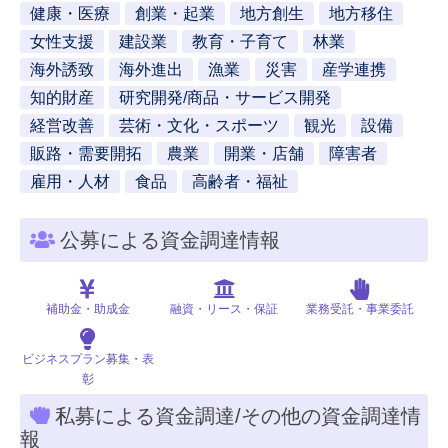
健康・医療
創業・起業
地方創生
地方移住
女性支援
建設業
教育・子育て
林業
海外誘致
海外進出
漁業
災害
産学連携
知的財産
研究開発/商品・サービス開発
経営改善
芸術・文化・スポーツ
観光
設備
販路・需要開拓
農業
開業・店舗
障害者
雇用・人材
食品
高齢者・福祉
公募による資金調達情報
補助金・助成金
融資・リース・保証
業務受託・事業委託
ビジネスプラン募集・表
彰
私募による資金調達/その他の資金調達情
報