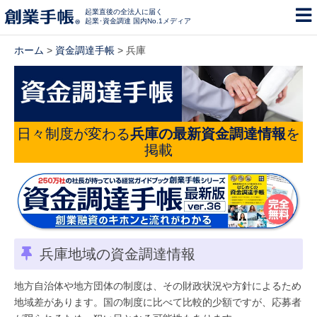
起業直後の全法人に届く
起業･資金調達 国内No.1メディア
ホーム
>
資金調達手帳
> 兵庫
日々制度が変わる
兵庫の最新資金調達情報
を
掲載
兵庫地域の資金調達情報
地方自治体や地方団体の制度は、その財政状況や方針によるため
地域差があります。国の制度に比べて比較的少額ですが、応募者