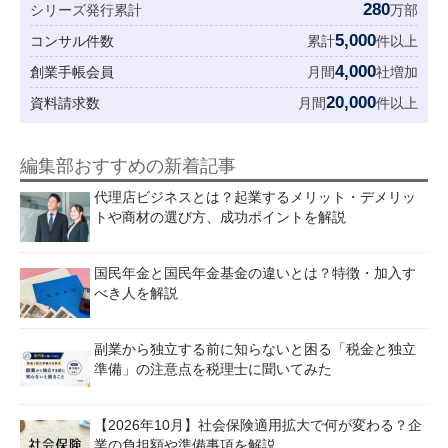
280
シリーズ発行累計
万部
5,000
コンサル件数
累計
件以上
4,000
創業手帳会員
月間
社増加
20,000
資料請求数
月間
件以上
編集部おすすめの新着記事
代理店ビジネスとは？起業するメリット・デメリッ
トや商材の選び方、成功ポイントを解説
国民年金と国民年金基金の違いとは？特徴・加入す
べき人を解説
副業から独立する前に知らないと困る「税金と独立
準備」の注意点を税理士に聞いてみた
【2026年10月】社会保険適用拡大で何が変わる？企
業の負担額や準備事項を解説