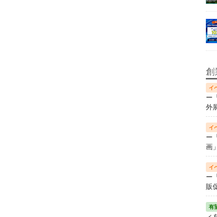
創
ー
外
ー
画
ー
販
ィ