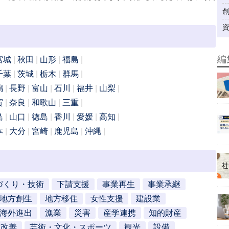
編
宮城
秋田
山形
福島
千葉
茨城
栃木
群馬
潟
長野
富山
石川
福井
山梨
賀
奈良
和歌山
三重
島
山口
徳島
香川
愛媛
高知
本
大分
宮崎
鹿児島
沖縄
づくり・技術
下請支援
事業再生
事業承継
地方創生
地方移住
女性支援
建設業
海外進出
漁業
災害
産学連携
知的財産
営改善
芸術・文化・スポーツ
観光
設備