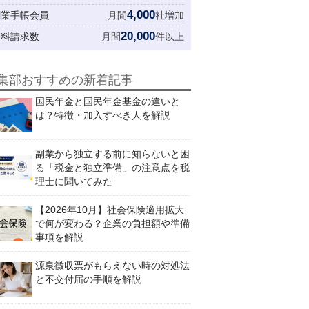
4,000
創業手帳会員
月間
社増加
20,000
資料請求数
月間
件以上
集部おすすめの新着記事
国民年金と国民年金基金の違いと
は？特徴・加入すべき人を解説
副業から独立する前に知らないと困
る「税金と独立準備」の注意点を税
理士に聞いてみた
【2026年10月】社会保険適用拡大
で何が変わる？企業の負担額や準備
事項を解説
源泉徴収票がもらえない時の対処法
と不交付届の手順を解説