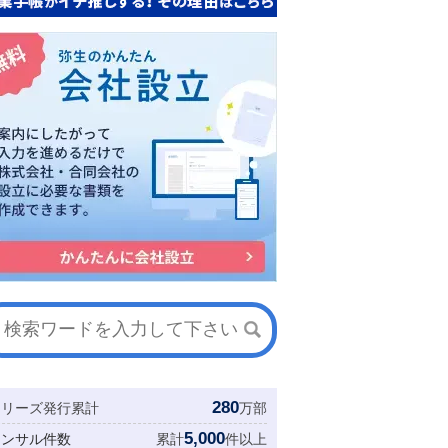
280
シリーズ発行累計
万部
5,000
コンサル件数
累計
件以上