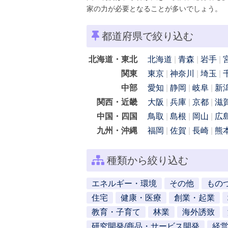
家の力が必要となることが多いでしょう。
都道府県で絞り込む
北海道・東北
北海道
青森
岩手
関東
東京
神奈川
埼玉
中部
愛知
静岡
岐阜
新
関西・近畿
大阪
兵庫
京都
滋
中国・四国
鳥取
島根
岡山
広
九州・沖縄
福岡
佐賀
長崎
熊
種類から絞り込む
エネルギー・環境
その他
もの
住宅
健康・医療
創業・起業
教育・子育て
林業
海外誘致
研究開発/商品・サービス開発
経