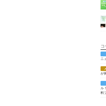
コ
ニ
が
ル
料