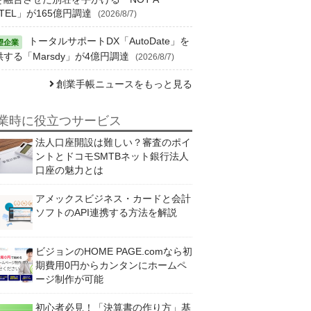
TEL」が165億円調達
(2026/8/7)
トータルサポートDX「AutoDate」を
供する「Marsdy」が4億円調達
(2026/8/7)
創業手帳ニュースをもっと見る
業時に役立つサービス
法人口座開設は難しい？審査のポイ
ントとドコモSMTBネット銀行法人
口座の魅力とは
アメックスビジネス・カードと会計
ソフトのAPI連携する方法を解説
ビジョンのHOME PAGE.comなら初
期費用0円からカンタンにホームペ
ージ制作が可能
初心者必見！「決算書の作り方」基