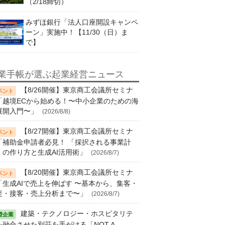
（2/18締切）
みずほ銀行「法人口座開設キャンペ
ーン」実施中！【11/30（日）ま
で】
業手帳が選ぶ起業経営ニュース
【8/26開催】東京商工会議所セミナ
「越境ECから始める！〜中小企業のための海
展開入門〜」
(2026/8/8)
【8/27開催】東京商工会議所セミナ
「補助金申請者必見！ 「採択される事業計
」の作り方と生成AI活用術」
(2026/8/7)
【8/20開催】東京商工会議所セミナ
「生成AIで売上を伸ばす 〜基本から、集客・
促・接客・売上分析まで〜」
(2026/8/7)
建築・テクノロジー・ホスピタリテ
を融合させた別荘を手がける「NOT A