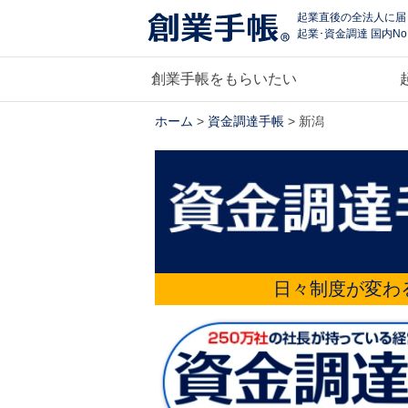
起業直後の全法人に届
起業･資金調達 国内No
創業手帳をもらいたい
ホーム
>
資金調達手帳
> 新潟
日々制度が変わ