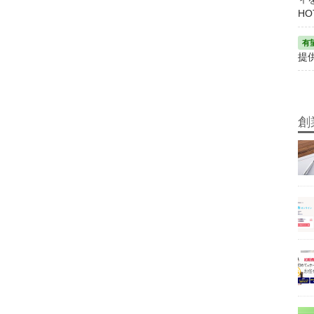
HO
提
創