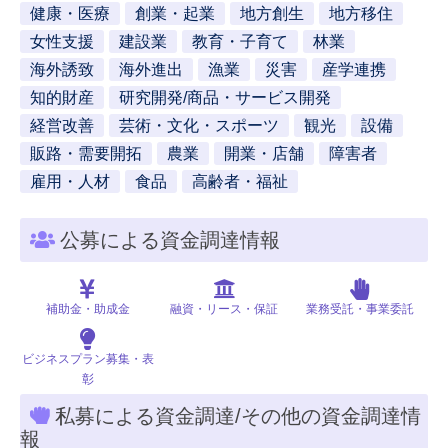
健康・医療
創業・起業
地方創生
地方移住
女性支援
建設業
教育・子育て
林業
海外誘致
海外進出
漁業
災害
産学連携
知的財産
研究開発/商品・サービス開発
経営改善
芸術・文化・スポーツ
観光
設備
販路・需要開拓
農業
開業・店舗
障害者
雇用・人材
食品
高齢者・福祉
公募による資金調達情報
補助金・助成金
融資・リース・保証
業務受託・事業委託
ビジネスプラン募集・表
彰
私募による資金調達/その他の資金調達情
報