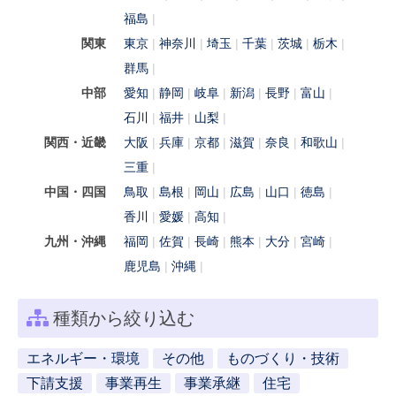
福島
関東
東京
神奈川
埼玉
千葉
茨城
栃木
群馬
中部
愛知
静岡
岐阜
新潟
長野
富山
石川
福井
山梨
関西・近畿
大阪
兵庫
京都
滋賀
奈良
和歌山
三重
中国・四国
鳥取
島根
岡山
広島
山口
徳島
香川
愛媛
高知
九州・沖縄
福岡
佐賀
長崎
熊本
大分
宮崎
鹿児島
沖縄
種類から絞り込む
エネルギー・環境
その他
ものづくり・技術
下請支援
事業再生
事業承継
住宅