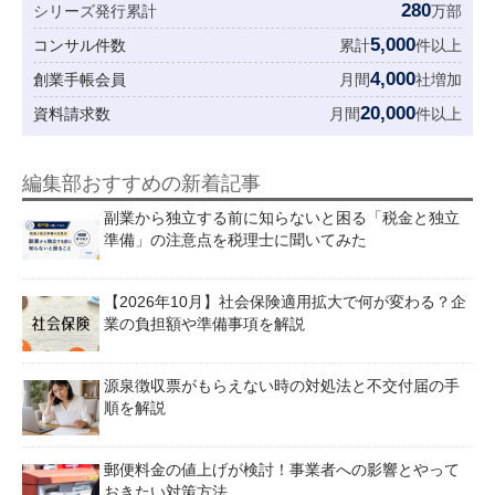
280
シリーズ発行累計
万部
5,000
コンサル件数
累計
件以上
4,000
創業手帳会員
月間
社増加
20,000
資料請求数
月間
件以上
編集部おすすめの新着記事
副業から独立する前に知らないと困る「税金と独立
準備」の注意点を税理士に聞いてみた
【2026年10月】社会保険適用拡大で何が変わる？企
業の負担額や準備事項を解説
源泉徴収票がもらえない時の対処法と不交付届の手
順を解説
郵便料金の値上げが検討！事業者への影響とやって
おきたい対策方法