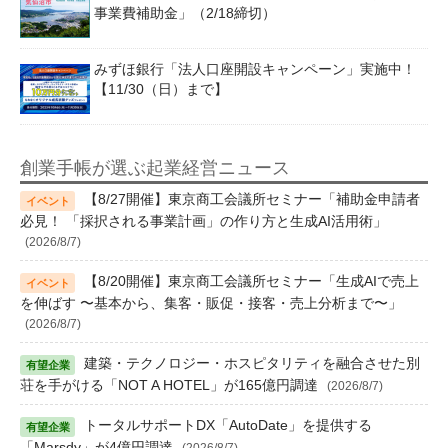
事業費補助金」（2/18締切）
みずほ銀行「法人口座開設キャンペーン」実施中！
【11/30（日）まで】
創業手帳が選ぶ起業経営ニュース
【8/27開催】東京商工会議所セミナー「補助金申請者
必見！ 「採択される事業計画」の作り方と生成AI活用術」
(2026/8/7)
【8/20開催】東京商工会議所セミナー「生成AIで売上
を伸ばす 〜基本から、集客・販促・接客・売上分析まで〜」
(2026/8/7)
建築・テクノロジー・ホスピタリティを融合させた別
荘を手がける「NOT A HOTEL」が165億円調達
(2026/8/7)
トータルサポートDX「AutoDate」を提供する
「Marsdy」が4億円調達
(2026/8/7)