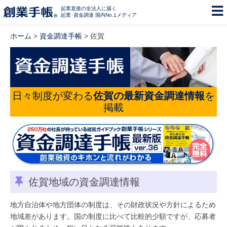
起業直後の全法人に届く
起業･資金調達 国内No.1メディア
ホーム
>
資金調達手帳
> 佐賀
日々制度が変わる
佐賀の最新資金調達情報
を
掲載
佐賀地域の資金調達情報
地方自治体や地方団体の制度は、その財政状況や方針によるため
地域差があります。国の制度に比べて比較的少額ですが、応募者