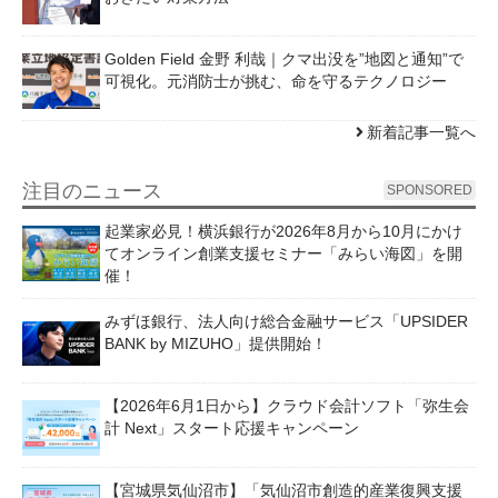
Golden Field 金野 利哉｜クマ出没を”地図と通知”で
可視化。元消防士が挑む、命を守るテクノロジー
新着記事一覧へ
注目のニュース
SPONSORED
起業家必見！横浜銀行が2026年8月から10月にかけ
てオンライン創業支援セミナー「みらい海図」を開
催！
みずほ銀行、法人向け総合金融サービス「UPSIDER
BANK by MIZUHO」提供開始！
【2026年6月1日から】クラウド会計ソフト「弥生会
計 Next」スタート応援キャンペーン
【宮城県気仙沼市】「気仙沼市創造的産業復興支援