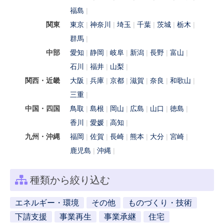
福島
関東
東京
神奈川
埼玉
千葉
茨城
栃木
群馬
中部
愛知
静岡
岐阜
新潟
長野
富山
石川
福井
山梨
関西・近畿
大阪
兵庫
京都
滋賀
奈良
和歌山
三重
中国・四国
鳥取
島根
岡山
広島
山口
徳島
香川
愛媛
高知
九州・沖縄
福岡
佐賀
長崎
熊本
大分
宮崎
鹿児島
沖縄
種類から絞り込む
エネルギー・環境
その他
ものづくり・技術
下請支援
事業再生
事業承継
住宅