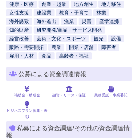
健康・医療
創業・起業
地方創生
地方移住
女性支援
建設業
教育・子育て
林業
海外誘致
海外進出
漁業
災害
産学連携
知的財産
研究開発/商品・サービス開発
経営改善
芸術・文化・スポーツ
観光
設備
販路・需要開拓
農業
開業・店舗
障害者
雇用・人材
食品
高齢者・福祉
公募による資金調達情報
補助金・助成金
融資・リース・保証
業務受託・事業委託
ビジネスプラン募集・表
彰
私募による資金調達/その他の資金調達情
報