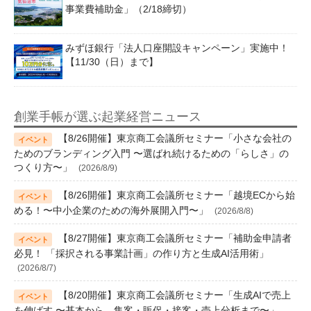
事業費補助金」（2/18締切）
みずほ銀行「法人口座開設キャンペーン」実施中！
【11/30（日）まで】
創業手帳が選ぶ起業経営ニュース
【8/26開催】東京商工会議所セミナー「小さな会社の
ためのブランディング入門 〜選ばれ続けるための「らしさ」の
つくり方〜」
(2026/8/9)
【8/26開催】東京商工会議所セミナー「越境ECから始
める！〜中小企業のための海外展開入門〜」
(2026/8/8)
【8/27開催】東京商工会議所セミナー「補助金申請者
必見！ 「採択される事業計画」の作り方と生成AI活用術」
(2026/8/7)
【8/20開催】東京商工会議所セミナー「生成AIで売上
を伸ばす 〜基本から、集客・販促・接客・売上分析まで〜」