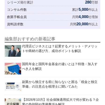
280
シリーズ発行累計
万部
5,000
コンサル件数
累計
件以上
4,000
創業手帳会員
月間
社増加
20,000
資料請求数
月間
件以上
編集部おすすめの新着記事
代理店ビジネスとは？起業するメリット・デメリッ
トや商材の選び方、成功ポイントを解説
国民年金と国民年金基金の違いとは？特徴・加入す
べき人を解説
副業から独立する前に知らないと困る「税金と独立
準備」の注意点を税理士に聞いてみた
【2026年10月】社会保険適用拡大で何が変わる？企
業の負担額や準備事項を解説