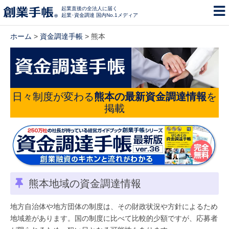
起業直後の全法人に届く
起業･資金調達 国内No.1メディア
ホーム
>
資金調達手帳
> 熊本
日々制度が変わる
熊本の最新資金調達情報
を
掲載
熊本地域の資金調達情報
地方自治体や地方団体の制度は、その財政状況や方針によるため
地域差があります。国の制度に比べて比較的少額ですが、応募者