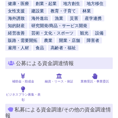
健康・医療
創業・起業
地方創生
地方移住
女性支援
建設業
教育・子育て
林業
海外誘致
海外進出
漁業
災害
産学連携
知的財産
研究開発/商品・サービス開発
経営改善
芸術・文化・スポーツ
観光
設備
販路・需要開拓
農業
開業・店舗
障害者
雇用・人材
食品
高齢者・福祉
公募による資金調達情報
補助金・助成金
融資・リース・保証
業務受託・事業委託
ビジネスプラン募集・表
彰
私募による資金調達/その他の資金調達情
報