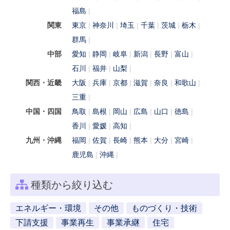
福島
関東
東京
神奈川
埼玉
千葉
茨城
栃木
群馬
中部
愛知
静岡
岐阜
新潟
長野
富山
石川
福井
山梨
関西・近畿
大阪
兵庫
京都
滋賀
奈良
和歌山
三重
中国・四国
鳥取
島根
岡山
広島
山口
徳島
香川
愛媛
高知
九州・沖縄
福岡
佐賀
長崎
熊本
大分
宮崎
鹿児島
沖縄
種類から絞り込む
エネルギー・環境
その他
ものづくり・技術
下請支援
事業再生
事業承継
住宅