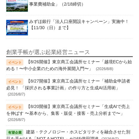
事業費補助金」（2/18締切）
みずほ銀行「法人口座開設キャンペーン」実施中！
【11/30（日）まで】
創業手帳が選ぶ起業経営ニュース
【8/26開催】東京商工会議所セミナー「越境ECから始
める！〜中小企業のための海外展開入門〜」
(2026/8/8)
【8/27開催】東京商工会議所セミナー「補助金申請者
必見！ 「採択される事業計画」の作り方と生成AI活用術」
(2026/8/7)
【8/20開催】東京商工会議所セミナー「生成AIで売上
を伸ばす 〜基本から、集客・販促・接客・売上分析まで〜」
(2026/8/7)
建築・テクノロジー・ホスピタリティを融合させた別
荘を手がける「NOT A HOTEL」が165億円調達
(2026/8/7)