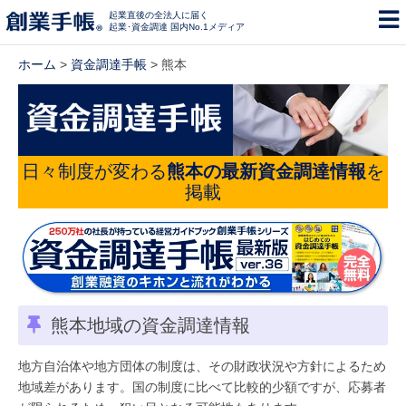
起業直後の全法人に届く
起業･資金調達 国内No.1メディア
ホーム
>
資金調達手帳
> 熊本
日々制度が変わる
熊本の最新資金調達情報
を
掲載
熊本地域の資金調達情報
地方自治体や地方団体の制度は、その財政状況や方針によるため
地域差があります。国の制度に比べて比較的少額ですが、応募者