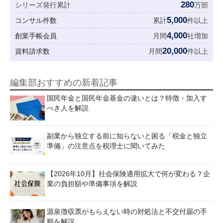
280
シリーズ発行累計
万部
5,000
コンサル件数
累計
件以上
4,000
創業手帳会員
月間
社増加
20,000
資料請求数
月間
件以上
編集部おすすめの新着記事
国民年金と国民年金基金の違いとは？特徴・加入す
べき人を解説
副業から独立する前に知らないと困る「税金と独立
準備」の注意点を税理士に聞いてみた
【2026年10月】社会保険適用拡大で何が変わる？企
業の負担額や準備事項を解説
源泉徴収票がもらえない時の対処法と不交付届の手
順を解説