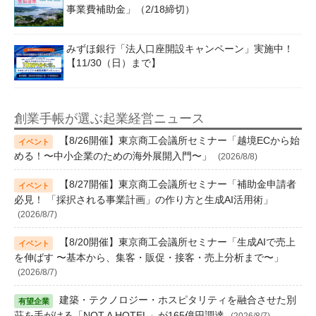
事業費補助金」（2/18締切）
みずほ銀行「法人口座開設キャンペーン」実施中！
【11/30（日）まで】
創業手帳が選ぶ起業経営ニュース
【8/26開催】東京商工会議所セミナー「越境ECから始
める！〜中小企業のための海外展開入門〜」
(2026/8/8)
【8/27開催】東京商工会議所セミナー「補助金申請者
必見！ 「採択される事業計画」の作り方と生成AI活用術」
(2026/8/7)
【8/20開催】東京商工会議所セミナー「生成AIで売上
を伸ばす 〜基本から、集客・販促・接客・売上分析まで〜」
(2026/8/7)
建築・テクノロジー・ホスピタリティを融合させた別
荘を手がける「NOT A HOTEL」が165億円調達
(2026/8/7)