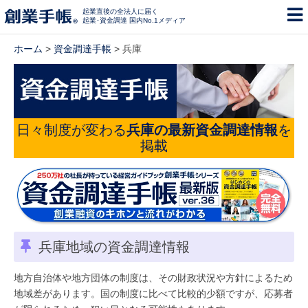
起業直後の全法人に届く
起業･資金調達 国内No.1メディア
ホーム
>
資金調達手帳
> 兵庫
日々制度が変わる
兵庫の最新資金調達情報
を
掲載
兵庫地域の資金調達情報
地方自治体や地方団体の制度は、その財政状況や方針によるため
地域差があります。国の制度に比べて比較的少額ですが、応募者