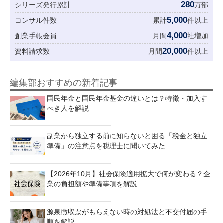
280
シリーズ発行累計
万部
5,000
コンサル件数
累計
件以上
4,000
創業手帳会員
月間
社増加
20,000
資料請求数
月間
件以上
編集部おすすめの新着記事
国民年金と国民年金基金の違いとは？特徴・加入す
べき人を解説
副業から独立する前に知らないと困る「税金と独立
準備」の注意点を税理士に聞いてみた
【2026年10月】社会保険適用拡大で何が変わる？企
業の負担額や準備事項を解説
源泉徴収票がもらえない時の対処法と不交付届の手
順を解説