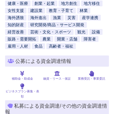
健康・医療
創業・起業
地方創生
地方移住
女性支援
建設業
教育・子育て
林業
海外誘致
海外進出
漁業
災害
産学連携
知的財産
研究開発/商品・サービス開発
経営改善
芸術・文化・スポーツ
観光
設備
販路・需要開拓
農業
開業・店舗
障害者
雇用・人材
食品
高齢者・福祉
公募による資金調達情報
補助金・助成金
融資・リース・保証
業務受託・事業委託
ビジネスプラン募集・表
彰
私募による資金調達/その他の資金調達情
報