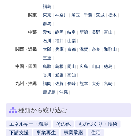
福島
関東
東京
神奈川
埼玉
千葉
茨城
栃木
群馬
中部
愛知
静岡
岐阜
新潟
長野
富山
石川
福井
山梨
関西・近畿
大阪
兵庫
京都
滋賀
奈良
和歌山
三重
中国・四国
鳥取
島根
岡山
広島
山口
徳島
香川
愛媛
高知
九州・沖縄
福岡
佐賀
長崎
熊本
大分
宮崎
鹿児島
沖縄
種類から絞り込む
エネルギー・環境
その他
ものづくり・技術
下請支援
事業再生
事業承継
住宅