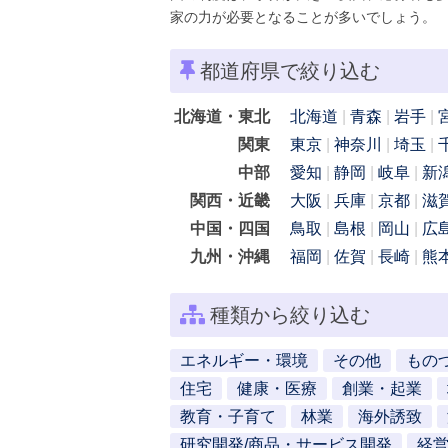
家の力が必要となることが多いでしょう。
都道府県で絞り込む
北海道・東北
北海道
青森
岩手
関東
東京
神奈川
埼玉
中部
愛知
静岡
岐阜
新
関西・近畿
大阪
兵庫
京都
滋
中国・四国
鳥取
島根
岡山
広
九州・沖縄
福岡
佐賀
長崎
熊
種類から絞り込む
エネルギー・環境
その他
もの
住宅
健康・医療
創業・起業
教育・子育て
林業
海外誘致
研究開発/商品・サービス開発
経