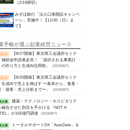
（2/18締切）
みずほ銀行「法人口座開設キャンペ
ーン」実施中！【11/30（日）ま
で】
業手帳が選ぶ起業経営ニュース
【8/27開催】東京商工会議所セミナ
「補助金申請者必見！ 「採択される事業計
」の作り方と生成AI活用術」
(2026/8/7)
【8/20開催】東京商工会議所セミナ
「生成AIで売上を伸ばす 〜基本から、集客・
促・接客・売上分析まで〜」
(2026/8/7)
建築・テクノロジー・ホスピタリテ
を融合させた別荘を手がける「NOT A
TEL」が165億円調達
(2026/8/7)
トータルサポートDX「AutoDate」を