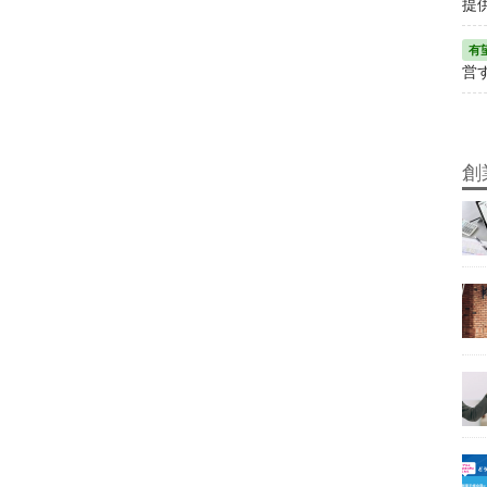
提
営
創