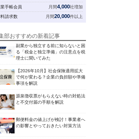
4,000
創業手帳会員
月間
社増加
20,000
資料請求数
月間
件以上
集部おすすめの新着記事
副業から独立する前に知らないと困
る「税金と独立準備」の注意点を税
理士に聞いてみた
【2026年10月】社会保険適用拡大
で何が変わる？企業の負担額や準備
事項を解説
源泉徴収票がもらえない時の対処法
と不交付届の手順を解説
郵便料金の値上げが検討！事業者へ
の影響とやっておきたい対策方法