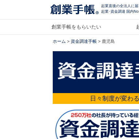
起業直後の全法人に届
起業･資金調達 国内No
創業手帳をもらいたい
ホーム
>
資金調達手帳
> 鹿児島
日々制度が変わ