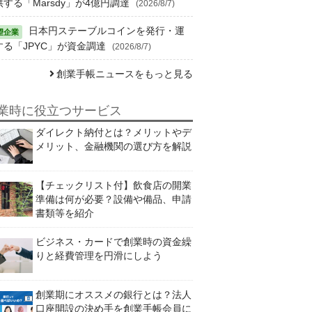
供する「Marsdy」が4億円調達
(2026/8/7)
日本円ステーブルコインを発行・運
する「JPYC」が資金調達
(2026/8/7)
創業手帳ニュースをもっと見る
業時に役立つサービス
ダイレクト納付とは？メリットやデ
メリット、金融機関の選び方を解説
【チェックリスト付】飲食店の開業
準備は何が必要？設備や備品、申請
書類等を紹介
ビジネス・カードで創業時の資金繰
りと経費管理を円滑にしよう
創業期にオススメの銀行とは？法人
口座開設の決め手を創業手帳会員に