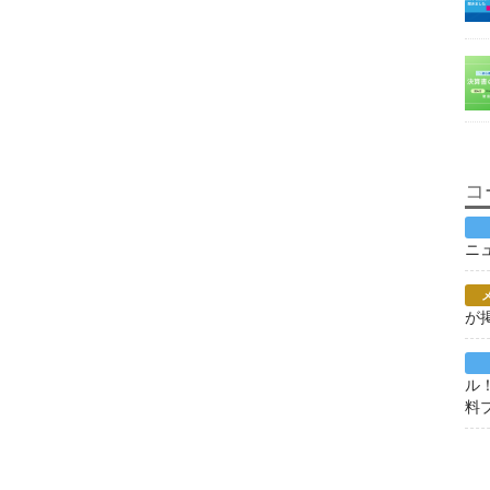
コ
ニ
が
ル
料