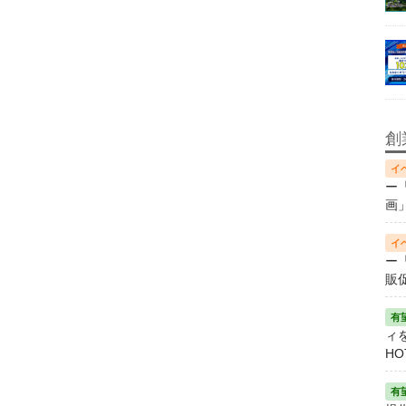
創
ー
画
ー
販
ィ
HO