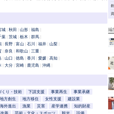
編
宮城
秋田
山形
福島
千葉
茨城
栃木
群馬
潟
長野
富山
石川
福井
山梨
賀
奈良
和歌山
三重
島
山口
徳島
香川
愛媛
高知
本
大分
宮崎
鹿児島
沖縄
づくり・技術
下請支援
事業再生
事業承継
地方創生
地方移住
女性支援
建設業
海外進出
漁業
災害
産学連携
知的財産
営改善
芸術・文化・スポーツ
観光
設備