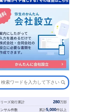
280
シリーズ発行累計
万部
5,000
コンサル件数
累計
件以上