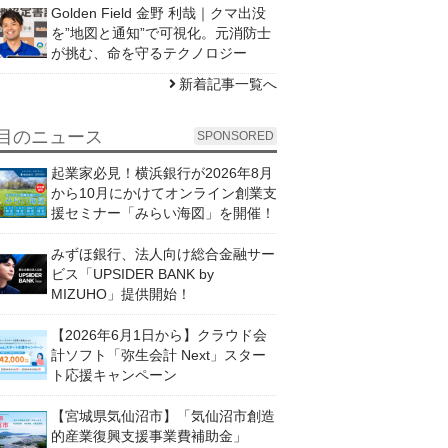
Golden Field 金野 利哉｜クマ出没
を”地図と通知”で可視化。元消防士
が挑む、命を守るテクノロジー
新着記事一覧へ
目のニュース
SPONSORED
起業家必見！横浜銀行が2026年8月
から10月にかけてオンライン創業支
援セミナー「みらい海図」を開催！
みずほ銀行、法人向け総合金融サー
ビス「UPSIDER BANK by
MIZUHO」提供開始！
【2026年6月1日から】クラウド会
計ソフト「弥生会計 Next」スター
ト応援キャンペーン
【宮城県気仙沼市】「気仙沼市創造
的産業復興支援事業費補助金」