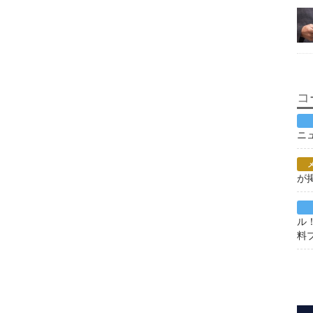
コ
ニ
が
ル
料