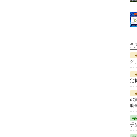
創
グ
定
の
助
手が