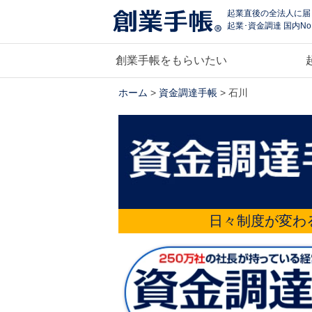
起業直後の全法人に届
起業･資金調達 国内No
創業手帳をもらいたい
ホーム
>
資金調達手帳
> 石川
日々制度が変わ