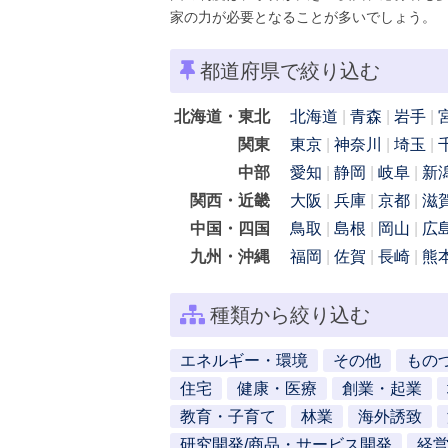
家の力が必要となることが多いでしょう。
都道府県で絞り込む
北海道・東北
北海道
青森
岩手
関東
東京
神奈川
埼玉
中部
愛知
静岡
岐阜
新
関西・近畿
大阪
兵庫
京都
滋
中国・四国
鳥取
島根
岡山
広
九州・沖縄
福岡
佐賀
長崎
熊
種類から絞り込む
エネルギー・環境
その他
もの
住宅
健康・医療
創業・起業
教育・子育て
林業
海外誘致
研究開発/商品・サービス開発
経