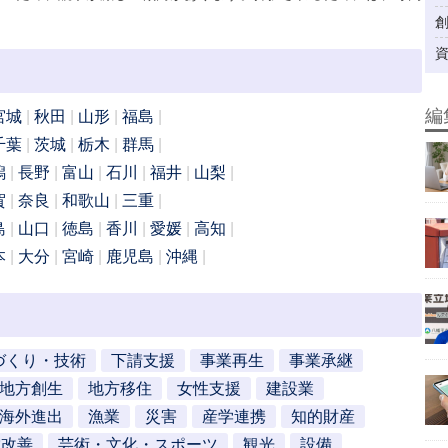
編
宮城
秋田
山形
福島
千葉
茨城
栃木
群馬
潟
長野
富山
石川
福井
山梨
賀
奈良
和歌山
三重
島
山口
徳島
香川
愛媛
高知
本
大分
宮崎
鹿児島
沖縄
づくり・技術
下請支援
事業再生
事業承継
地方創生
地方移住
女性支援
建設業
海外進出
漁業
災害
産学連携
知的財産
営改善
芸術・文化・スポーツ
観光
設備