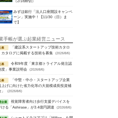
（2/18締切）
みずほ銀行「法人口座開設キャンペ
ーン」実施中！【11/30（日）ま
で】
業手帳が選ぶ起業経営ニュース
「建設系スタートアップ技術カタロ
」カタログに掲載する技術を募集
(2026/8/6)
令和9年度「東京都トライアル発注認
制度」事業説明会
(2026/8/6)
「中堅・中小・スタートアップ企業
賃上げに向けた省力化等の大規模成長投資補
金」
(2026/8/6)
視覚障害者向け歩行支援デバイスを
ける「Ashirase」が3.4億円調達
(2026/8/6)
ショートドラマアプリ「Million」を開