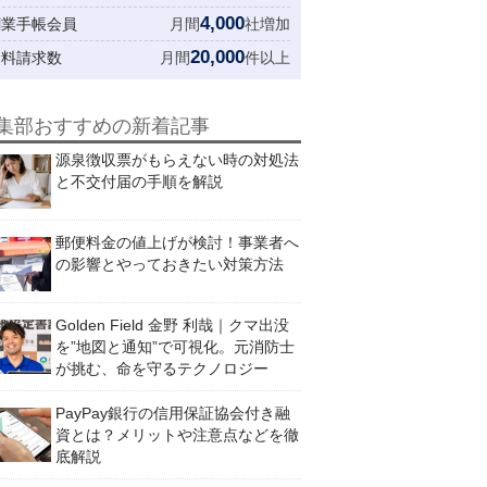
4,000
創業手帳会員
月間
社増加
20,000
資料請求数
月間
件以上
集部おすすめの新着記事
源泉徴収票がもらえない時の対処法
と不交付届の手順を解説
郵便料金の値上げが検討！事業者へ
の影響とやっておきたい対策方法
Golden Field 金野 利哉｜クマ出没
を”地図と通知”で可視化。元消防士
が挑む、命を守るテクノロジー
PayPay銀行の信用保証協会付き融
資とは？メリットや注意点などを徹
底解説