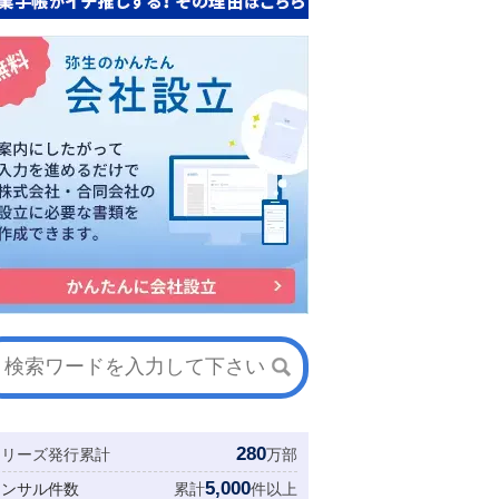
280
シリーズ発行累計
万部
5,000
コンサル件数
累計
件以上