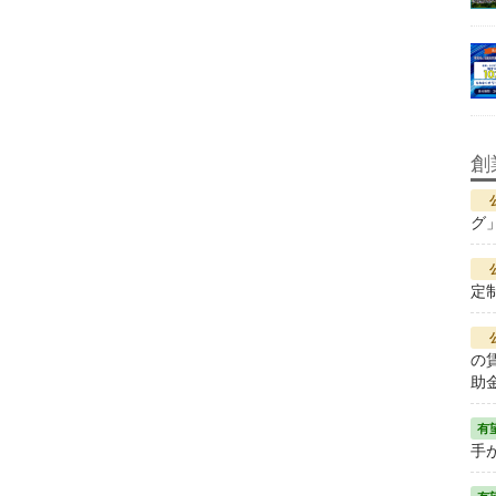
創
グ
定
の
助
手が