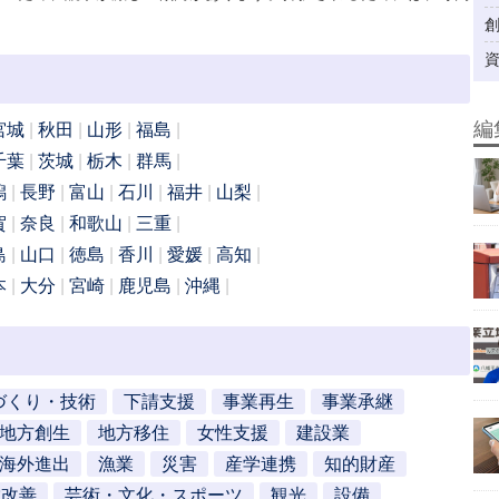
編
宮城
秋田
山形
福島
千葉
茨城
栃木
群馬
潟
長野
富山
石川
福井
山梨
賀
奈良
和歌山
三重
島
山口
徳島
香川
愛媛
高知
本
大分
宮崎
鹿児島
沖縄
づくり・技術
下請支援
事業再生
事業承継
地方創生
地方移住
女性支援
建設業
海外進出
漁業
災害
産学連携
知的財産
営改善
芸術・文化・スポーツ
観光
設備