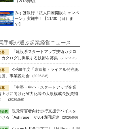
（2/18締切）
みずほ銀行「法人口座開設キャンペ
ーン」実施中！【11/30（日）ま
で】
業手帳が選ぶ起業経営ニュース
「建設系スタートアップ技術カタロ
」カタログに掲載する技術を募集
(2026/8/6)
令和9年度「東京都トライアル発注認
制度」事業説明会
(2026/8/6)
「中堅・中小・スタートアップ企業
賃上げに向けた省力化等の大規模成長投資補
金」
(2026/8/6)
視覚障害者向け歩行支援デバイスを
ける「Ashirase」が3.4億円調達
(2026/8/6)
ショートドラマアプリ「Million」を開