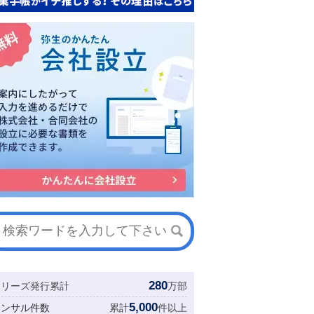
280
シリーズ発行累計
万部
5,000
コンサル件数
累計
件以上