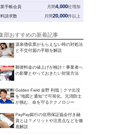
4,000
創業手帳会員
月間
社増加
20,000
資料請求数
月間
件以上
集部おすすめの新着記事
源泉徴収票がもらえない時の対処法
と不交付届の手順を解説
郵便料金の値上げが検討！事業者へ
の影響とやっておきたい対策方法
Golden Field 金野 利哉｜クマ出没
を”地図と通知”で可視化。元消防士
が挑む、命を守るテクノロジー
PayPay銀行の信用保証協会付き融
資とは？メリットや注意点などを徹
底解説