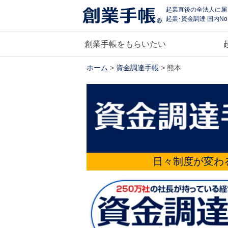
起業直後の全法人に届
起業･資金調達 国内No
創業手帳をもらいたい
ホーム
>
資金調達手帳
> 熊本
日々制度が変わ