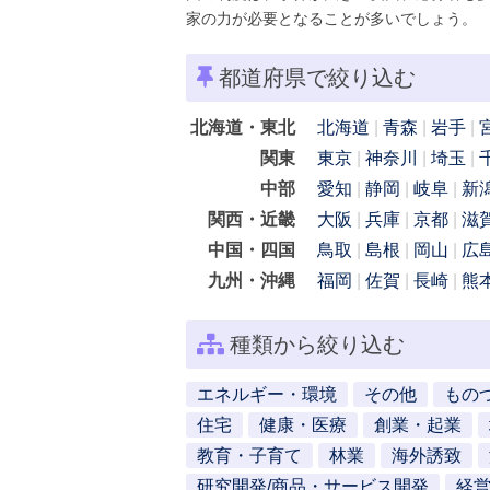
家の力が必要となることが多いでしょう。
都道府県で絞り込む
北海道・東北
北海道
青森
岩手
関東
東京
神奈川
埼玉
中部
愛知
静岡
岐阜
新
関西・近畿
大阪
兵庫
京都
滋
中国・四国
鳥取
島根
岡山
広
九州・沖縄
福岡
佐賀
長崎
熊
種類から絞り込む
エネルギー・環境
その他
もの
住宅
健康・医療
創業・起業
教育・子育て
林業
海外誘致
研究開発/商品・サービス開発
経