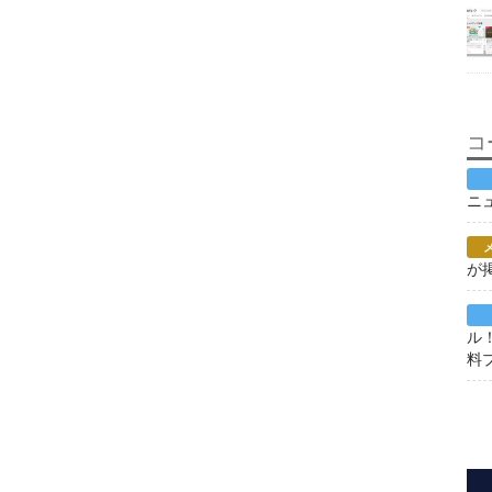
コ
ニ
が
ル
料