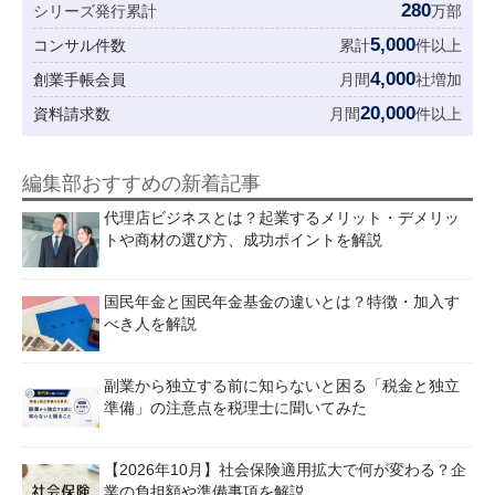
280
シリーズ発行累計
万部
5,000
コンサル件数
累計
件以上
4,000
創業手帳会員
月間
社増加
20,000
資料請求数
月間
件以上
編集部おすすめの新着記事
代理店ビジネスとは？起業するメリット・デメリッ
トや商材の選び方、成功ポイントを解説
国民年金と国民年金基金の違いとは？特徴・加入す
べき人を解説
副業から独立する前に知らないと困る「税金と独立
準備」の注意点を税理士に聞いてみた
【2026年10月】社会保険適用拡大で何が変わる？企
業の負担額や準備事項を解説