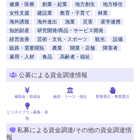
健康・医療
創業・起業
地方創生
地方移住
女性支援
建設業
教育・子育て
林業
海外誘致
海外進出
漁業
災害
産学連携
知的財産
研究開発/商品・サービス開発
経営改善
芸術・文化・スポーツ
観光
設備
販路・需要開拓
農業
開業・店舗
障害者
雇用・人材
食品
高齢者・福祉
公募による資金調達情報
補助金・助成金
融資・リース・保証
業務受託・事業委託
ビジネスプラン募集・表
彰
私募による資金調達/その他の資金調達情
報