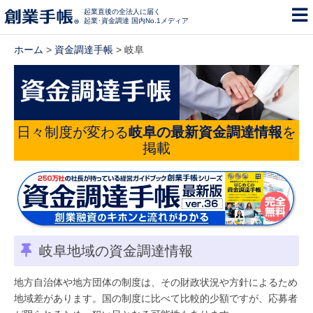
起業直後の全法人に届く
起業･資金調達 国内No.1メディア
ホーム
>
資金調達手帳
> 岐阜
日々制度が変わる
岐阜の最新資金調達情報
を
掲載
岐阜地域の資金調達情報
地方自治体や地方団体の制度は、その財政状況や方針によるため
地域差があります。国の制度に比べて比較的少額ですが、応募者