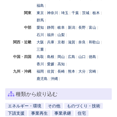
福島
関東
東京
神奈川
埼玉
千葉
茨城
栃木
群馬
中部
愛知
静岡
岐阜
新潟
長野
富山
石川
福井
山梨
関西・近畿
大阪
兵庫
京都
滋賀
奈良
和歌山
三重
中国・四国
鳥取
島根
岡山
広島
山口
徳島
香川
愛媛
高知
九州・沖縄
福岡
佐賀
長崎
熊本
大分
宮崎
鹿児島
沖縄
種類から絞り込む
エネルギー・環境
その他
ものづくり・技術
下請支援
事業再生
事業承継
住宅