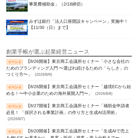
事業費補助金」（2/18締切）
みずほ銀行「法人口座開設キャンペーン」実施中！
【11/30（日）まで】
創業手帳が選ぶ起業経営ニュース
【8/26開催】東京商工会議所セミナー「小さな会社の
ためのブランディング入門 〜選ばれ続けるための「らしさ」の
つくり方〜」
(2026/8/9)
【8/26開催】東京商工会議所セミナー「越境ECから始
める！〜中小企業のための海外展開入門〜」
(2026/8/8)
【8/27開催】東京商工会議所セミナー「補助金申請者
必見！ 「採択される事業計画」の作り方と生成AI活用術」
(2026/8/7)
【8/20開催】東京商工会議所セミナー「生成AIで売上
を伸ばす 〜基本から、集客・販促・接客・売上分析まで〜」