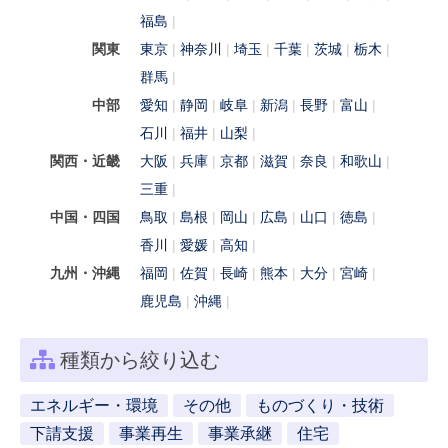
福島
関東
東京
神奈川
埼玉
千葉
茨城
栃木
群馬
中部
愛知
静岡
岐阜
新潟
長野
富山
石川
福井
山梨
関西・近畿
大阪
兵庫
京都
滋賀
奈良
和歌山
三重
中国・四国
鳥取
島根
岡山
広島
山口
徳島
香川
愛媛
高知
九州・沖縄
福岡
佐賀
長崎
熊本
大分
宮崎
鹿児島
沖縄
種類から絞り込む
エネルギー・環境
その他
ものづくり・技術
下請支援
事業再生
事業承継
住宅