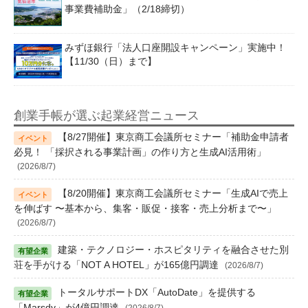
事業費補助金」（2/18締切）
みずほ銀行「法人口座開設キャンペーン」実施中！
【11/30（日）まで】
創業手帳が選ぶ起業経営ニュース
【8/27開催】東京商工会議所セミナー「補助金申請者
必見！ 「採択される事業計画」の作り方と生成AI活用術」
(2026/8/7)
【8/20開催】東京商工会議所セミナー「生成AIで売上
を伸ばす 〜基本から、集客・販促・接客・売上分析まで〜」
(2026/8/7)
建築・テクノロジー・ホスピタリティを融合させた別
荘を手がける「NOT A HOTEL」が165億円調達
(2026/8/7)
トータルサポートDX「AutoDate」を提供する
「Marsdy」が4億円調達
(2026/8/7)