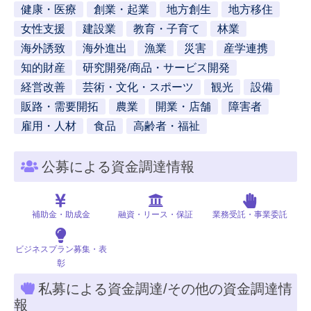
健康・医療
創業・起業
地方創生
地方移住
女性支援
建設業
教育・子育て
林業
海外誘致
海外進出
漁業
災害
産学連携
知的財産
研究開発/商品・サービス開発
経営改善
芸術・文化・スポーツ
観光
設備
販路・需要開拓
農業
開業・店舗
障害者
雇用・人材
食品
高齢者・福祉
公募による資金調達情報
補助金・助成金
融資・リース・保証
業務受託・事業委託
ビジネスプラン募集・表
彰
私募による資金調達/その他の資金調達情
報