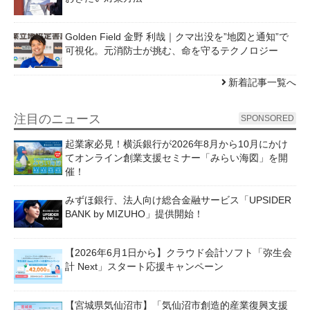
Golden Field 金野 利哉｜クマ出没を”地図と通知”で
可視化。元消防士が挑む、命を守るテクノロジー
新着記事一覧へ
注目のニュース
SPONSORED
起業家必見！横浜銀行が2026年8月から10月にかけ
てオンライン創業支援セミナー「みらい海図」を開
催！
みずほ銀行、法人向け総合金融サービス「UPSIDER
BANK by MIZUHO」提供開始！
【2026年6月1日から】クラウド会計ソフト「弥生会
計 Next」スタート応援キャンペーン
【宮城県気仙沼市】「気仙沼市創造的産業復興支援