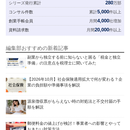
280
シリーズ発行累計
万部
5,000
コンサル件数
累計
件以上
4,000
創業手帳会員
月間
社増加
20,000
資料請求数
月間
件以上
編集部おすすめの新着記事
副業から独立する前に知らないと困る「税金と独立
準備」の注意点を税理士に聞いてみた
【2026年10月】社会保険適用拡大で何が変わる？企
業の負担額や準備事項を解説
源泉徴収票がもらえない時の対処法と不交付届の手
順を解説
郵便料金の値上げが検討！事業者への影響とやって
おきたい対策方法