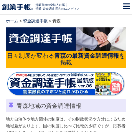
起業直後の全法人に届く
起業･資金調達 国内No.1メディア
ホーム
>
資金調達手帳
> 青森
日々制度が変わる
青森の最新資金調達情報
を
掲載
青森地域の資金調達情報
地方自治体や地方団体の制度は、その財政状況や方針によるため
地域差があります。国の制度に比べて比較的少額ですが、応募者