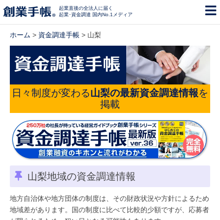
起業直後の全法人に届く
起業･資金調達 国内No.1メディア
ホーム
>
資金調達手帳
> 山梨
日々制度が変わる
山梨の最新資金調達情報
を
掲載
山梨地域の資金調達情報
地方自治体や地方団体の制度は、その財政状況や方針によるため
地域差があります。国の制度に比べて比較的少額ですが、応募者