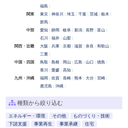
福島
関東
東京
神奈川
埼玉
千葉
茨城
栃木
群馬
中部
愛知
静岡
岐阜
新潟
長野
富山
石川
福井
山梨
関西・近畿
大阪
兵庫
京都
滋賀
奈良
和歌山
三重
中国・四国
鳥取
島根
岡山
広島
山口
徳島
香川
愛媛
高知
九州・沖縄
福岡
佐賀
長崎
熊本
大分
宮崎
鹿児島
沖縄
種類から絞り込む
エネルギー・環境
その他
ものづくり・技術
下請支援
事業再生
事業承継
住宅