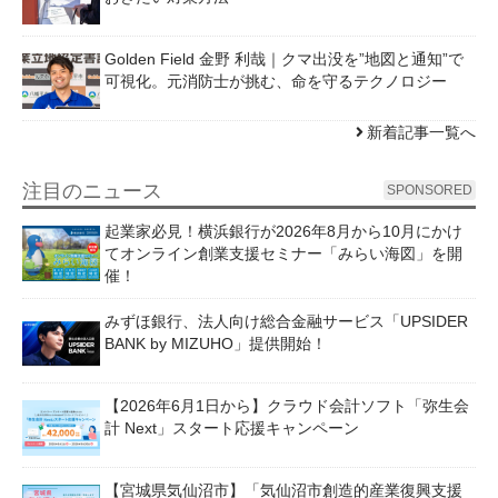
Golden Field 金野 利哉｜クマ出没を”地図と通知”で
可視化。元消防士が挑む、命を守るテクノロジー
新着記事一覧へ
注目のニュース
SPONSORED
起業家必見！横浜銀行が2026年8月から10月にかけ
てオンライン創業支援セミナー「みらい海図」を開
催！
みずほ銀行、法人向け総合金融サービス「UPSIDER
BANK by MIZUHO」提供開始！
【2026年6月1日から】クラウド会計ソフト「弥生会
計 Next」スタート応援キャンペーン
【宮城県気仙沼市】「気仙沼市創造的産業復興支援