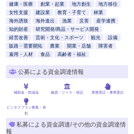
健康・医療
創業・起業
地方創生
地方移住
女性支援
建設業
教育・子育て
林業
海外誘致
海外進出
漁業
災害
産学連携
知的財産
研究開発/商品・サービス開発
経営改善
芸術・文化・スポーツ
観光
設備
販路・需要開拓
農業
開業・店舗
障害者
雇用・人材
食品
高齢者・福祉
公募による資金調達情報
補助金・助成金
融資・リース・保証
業務受託・事業委託
ビジネスプラン募集・表
彰
私募による資金調達/その他の資金調達情
報