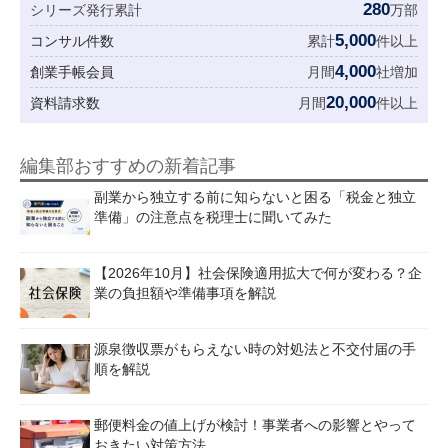
280
シリーズ発行累計
万部
5,000
コンサル件数
累計
件以上
4,000
創業手帳会員
月間
社増加
20,000
資料請求数
月間
件以上
編集部おすすめの新着記事
副業から独立する前に知らないと困る「税金と独立
準備」の注意点を税理士に聞いてみた
【2026年10月】社会保険適用拡大で何が変わる？企
業の負担額や準備事項を解説
源泉徴収票がもらえない時の対処法と不交付届の手
順を解説
郵便料金の値上げが検討！事業者への影響とやって
おきたい対策方法