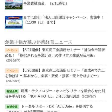
事業費補助金」（2/18締切）
みずほ銀行「法人口座開設キャンペーン」実施中！
【11/30（日）まで】
創業手帳が選ぶ起業経営ニュース
【8/27開催】東京商工会議所セミナー「補助金申請者
必見！ 「採択される事業計画」の作り方と生成AI活用術」
(2026/8/7)
【8/20開催】東京商工会議所セミナー「生成AIで売上
を伸ばす 〜基本から、集客・販促・接客・売上分析まで〜」
(2026/8/7)
建築・テクノロジー・ホスピタリティを融合させた別
荘を手がける「NOT A HOTEL」が165億円調達
(2026/8/7)
トータルサポートDX「AutoDate」を提供する
「Marsdy」が4億円調達
(2026/8/7)