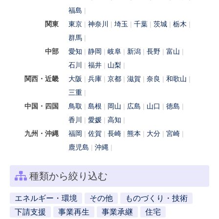
福島
関東
東京
神奈川
埼玉
千葉
茨城
栃木
群馬
中部
愛知
静岡
岐阜
新潟
長野
富山
石川
福井
山梨
関西・近畿
大阪
兵庫
京都
滋賀
奈良
和歌山
三重
中国・四国
鳥取
島根
岡山
広島
山口
徳島
香川
愛媛
高知
九州・沖縄
福岡
佐賀
長崎
熊本
大分
宮崎
鹿児島
沖縄
種類から絞り込む
エネルギー・環境
その他
ものづくり・技術
下請支援
事業再生
事業承継
住宅