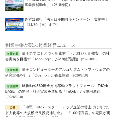
事業費補助金」（2/18締切）
みずほ銀行「法人口座開設キャンペーン」実施中！
【11/30（日）まで】
創業手帳が選ぶ起業経営ニュース
量子力学にもとづく新素材「トポロジカル物質」の社
会実装を目指す「TopoLogic」が2.8億円調達
(2026/8/10)
量子コンピューターのアルゴリズム・ソフトウェアの
研究開発を行う「Quemix」が資金調達
(2026/8/10)
球駆動式360度全方向移動プラットフォーム「TriOrb
BASE」の開発・社会実装を進める「TriOrb」が3億円調達
(2026/8/10)
「中堅・中小・スタートアップ企業の賃上げに向けた
省力化等の大規模成長投資補助金」 「100億宣言」の期限が明