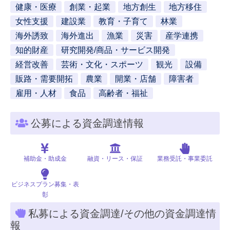
健康・医療
創業・起業
地方創生
地方移住
女性支援
建設業
教育・子育て
林業
海外誘致
海外進出
漁業
災害
産学連携
知的財産
研究開発/商品・サービス開発
経営改善
芸術・文化・スポーツ
観光
設備
販路・需要開拓
農業
開業・店舗
障害者
雇用・人材
食品
高齢者・福祉
公募による資金調達情報
補助金・助成金
融資・リース・保証
業務受託・事業委託
ビジネスプラン募集・表
彰
私募による資金調達/その他の資金調達情
報