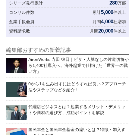
280
シリーズ発行累計
万部
5,000
コンサル件数
累計
件以上
4,000
創業手帳会員
月間
社増加
20,000
資料請求数
月間
件以上
編集部おすすめの新着記事
AironWorks 寺田 彼日｜ビザ・人脈なしの片道切符か
ら1,400社導入へ。海外起業で仕掛けた「世界一の戦
い方」
0から1を生み出すにはどうすれば良い？アプローチ
法やステップなどを紹介！
代理店ビジネスとは？起業するメリット・デメリッ
トや商材の選び方、成功ポイントを解説
国民年金と国民年金基金の違いとは？特徴・加入す