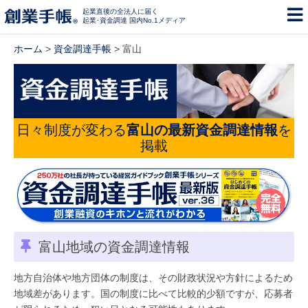
起業直後の全法人に届く
起業･資金調達 国内No.1メディア
ホーム
>
資金調達手帳
> 富山
日々制度が変わる
富山の最新資金調達情報
を
掲載
富山地域の資金調達情報
地方自治体や地方団体の制度は、その財政状況や方針によるため
地域差があります。国の制度に比べて比較的少額ですが、応募者