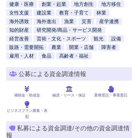
健康・医療
創業・起業
地方創生
地方移住
女性支援
建設業
教育・子育て
林業
海外誘致
海外進出
漁業
災害
産学連携
知的財産
研究開発/商品・サービス開発
経営改善
芸術・文化・スポーツ
観光
設備
販路・需要開拓
農業
開業・店舗
障害者
雇用・人材
食品
高齢者・福祉
公募による資金調達情報
補助金・助成金
融資・リース・保証
業務受託・事業委託
ビジネスプラン募集・表
彰
私募による資金調達/その他の資金調達情
報