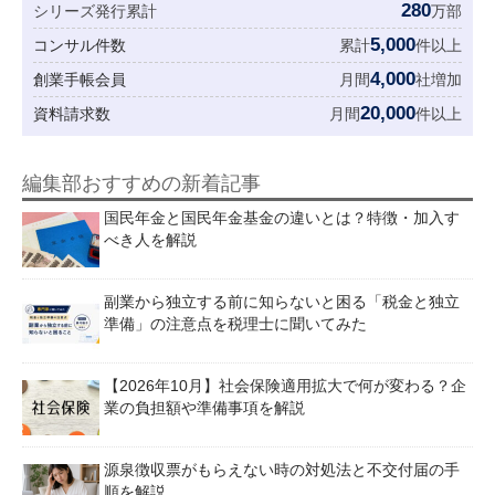
280
シリーズ発行累計
万部
5,000
コンサル件数
累計
件以上
4,000
創業手帳会員
月間
社増加
20,000
資料請求数
月間
件以上
編集部おすすめの新着記事
国民年金と国民年金基金の違いとは？特徴・加入す
べき人を解説
副業から独立する前に知らないと困る「税金と独立
準備」の注意点を税理士に聞いてみた
【2026年10月】社会保険適用拡大で何が変わる？企
業の負担額や準備事項を解説
源泉徴収票がもらえない時の対処法と不交付届の手
順を解説