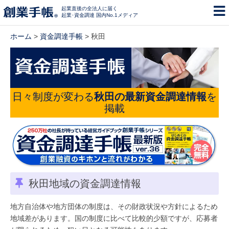
起業直後の全法人に届く
起業･資金調達 国内No.1メディア
ホーム
>
資金調達手帳
> 秋田
日々制度が変わる
秋田の最新資金調達情報
を
掲載
秋田地域の資金調達情報
地方自治体や地方団体の制度は、その財政状況や方針によるため
地域差があります。国の制度に比べて比較的少額ですが、応募者