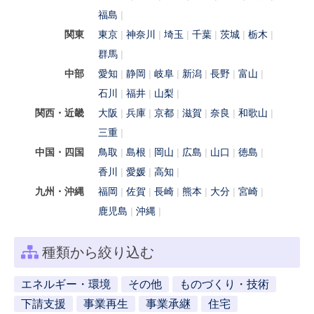
福島
関東
東京
神奈川
埼玉
千葉
茨城
栃木
群馬
中部
愛知
静岡
岐阜
新潟
長野
富山
石川
福井
山梨
関西・近畿
大阪
兵庫
京都
滋賀
奈良
和歌山
三重
中国・四国
鳥取
島根
岡山
広島
山口
徳島
香川
愛媛
高知
九州・沖縄
福岡
佐賀
長崎
熊本
大分
宮崎
鹿児島
沖縄
種類から絞り込む
エネルギー・環境
その他
ものづくり・技術
下請支援
事業再生
事業承継
住宅