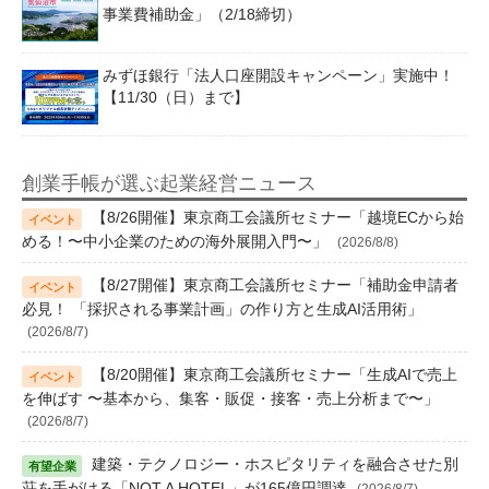
事業費補助金」（2/18締切）
みずほ銀行「法人口座開設キャンペーン」実施中！
【11/30（日）まで】
創業手帳が選ぶ起業経営ニュース
【8/26開催】東京商工会議所セミナー「越境ECから始
める！〜中小企業のための海外展開入門〜」
(2026/8/8)
【8/27開催】東京商工会議所セミナー「補助金申請者
必見！ 「採択される事業計画」の作り方と生成AI活用術」
(2026/8/7)
【8/20開催】東京商工会議所セミナー「生成AIで売上
を伸ばす 〜基本から、集客・販促・接客・売上分析まで〜」
(2026/8/7)
建築・テクノロジー・ホスピタリティを融合させた別
荘を手がける「NOT A HOTEL」が165億円調達
(2026/8/7)