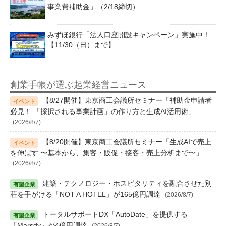
事業費補助金」（2/18締切）
みずほ銀行「法人口座開設キャンペーン」実施中！
【11/30（日）まで】
創業手帳が選ぶ起業経営ニュース
【8/27開催】東京商工会議所セミナー「補助金申請者
必見！ 「採択される事業計画」の作り方と生成AI活用術」
(2026/8/7)
【8/20開催】東京商工会議所セミナー「生成AIで売上
を伸ばす 〜基本から、集客・販促・接客・売上分析まで〜」
(2026/8/7)
建築・テクノロジー・ホスピタリティを融合させた別
荘を手がける「NOT A HOTEL」が165億円調達
(2026/8/7)
トータルサポートDX「AutoDate」を提供する
「Marsdy」が4億円調達
(2026/8/7)