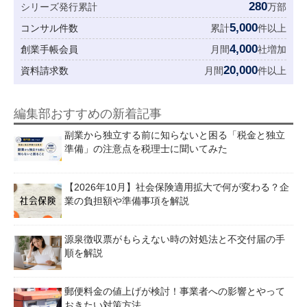
280
シリーズ発行累計
万部
5,000
コンサル件数
累計
件以上
4,000
創業手帳会員
月間
社増加
20,000
資料請求数
月間
件以上
編集部おすすめの新着記事
副業から独立する前に知らないと困る「税金と独立
準備」の注意点を税理士に聞いてみた
【2026年10月】社会保険適用拡大で何が変わる？企
業の負担額や準備事項を解説
源泉徴収票がもらえない時の対処法と不交付届の手
順を解説
郵便料金の値上げが検討！事業者への影響とやって
おきたい対策方法