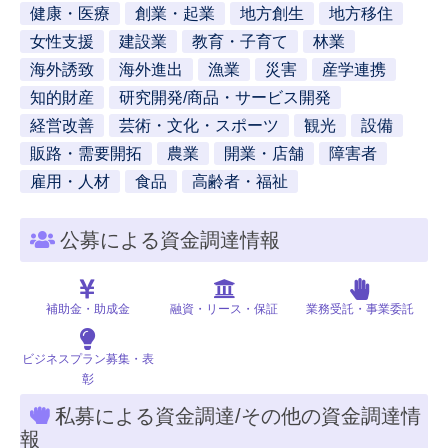
健康・医療
創業・起業
地方創生
地方移住
女性支援
建設業
教育・子育て
林業
海外誘致
海外進出
漁業
災害
産学連携
知的財産
研究開発/商品・サービス開発
経営改善
芸術・文化・スポーツ
観光
設備
販路・需要開拓
農業
開業・店舗
障害者
雇用・人材
食品
高齢者・福祉
公募による資金調達情報
補助金・助成金
融資・リース・保証
業務受託・事業委託
ビジネスプラン募集・表
彰
私募による資金調達/その他の資金調達情
報