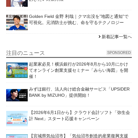
Golden Field 金野 利哉｜クマ出没を”地図と通知”で
可視化。元消防士が挑む、命を守るテクノロジー
新着記事一覧へ
注目のニュース
SPONSORED
起業家必見！横浜銀行が2026年8月から10月にかけ
てオンライン創業支援セミナー「みらい海図」を開
催！
みずほ銀行、法人向け総合金融サービス「UPSIDER
BANK by MIZUHO」提供開始！
【2026年6月1日から】クラウド会計ソフト「弥生会
計 Next」スタート応援キャンペーン
【宮城県気仙沼市】「気仙沼市創造的産業復興支援