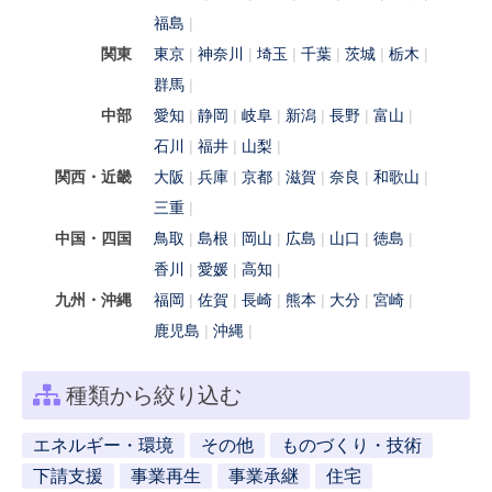
福島
関東
東京
神奈川
埼玉
千葉
茨城
栃木
群馬
中部
愛知
静岡
岐阜
新潟
長野
富山
石川
福井
山梨
関西・近畿
大阪
兵庫
京都
滋賀
奈良
和歌山
三重
中国・四国
鳥取
島根
岡山
広島
山口
徳島
香川
愛媛
高知
九州・沖縄
福岡
佐賀
長崎
熊本
大分
宮崎
鹿児島
沖縄
種類から絞り込む
エネルギー・環境
その他
ものづくり・技術
下請支援
事業再生
事業承継
住宅