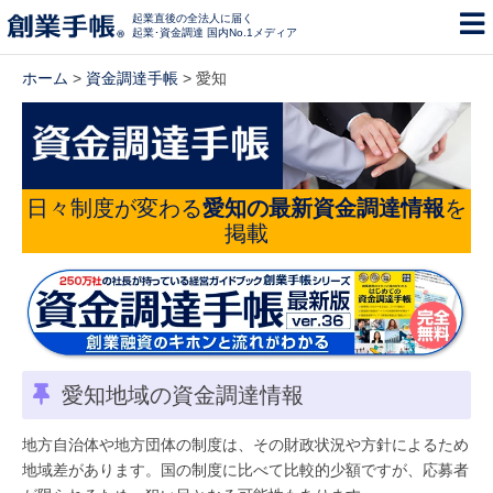
起業直後の全法人に届く
起業･資金調達 国内No.1メディア
ホーム
>
資金調達手帳
> 愛知
日々制度が変わる
愛知の最新資金調達情報
を
掲載
愛知地域の資金調達情報
地方自治体や地方団体の制度は、その財政状況や方針によるため
地域差があります。国の制度に比べて比較的少額ですが、応募者