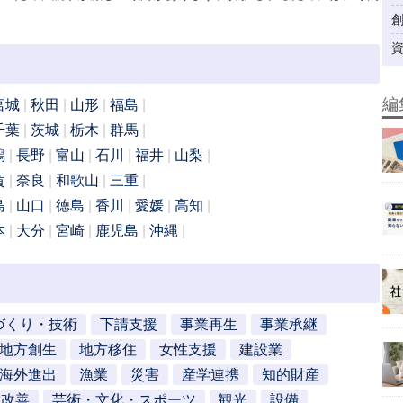
編
宮城
秋田
山形
福島
千葉
茨城
栃木
群馬
潟
長野
富山
石川
福井
山梨
賀
奈良
和歌山
三重
島
山口
徳島
香川
愛媛
高知
本
大分
宮崎
鹿児島
沖縄
づくり・技術
下請支援
事業再生
事業承継
地方創生
地方移住
女性支援
建設業
海外進出
漁業
災害
産学連携
知的財産
営改善
芸術・文化・スポーツ
観光
設備