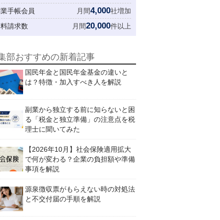
4,000
創業手帳会員
月間
社増加
20,000
資料請求数
月間
件以上
集部おすすめの新着記事
国民年金と国民年金基金の違いと
は？特徴・加入すべき人を解説
副業から独立する前に知らないと困
る「税金と独立準備」の注意点を税
理士に聞いてみた
【2026年10月】社会保険適用拡大
で何が変わる？企業の負担額や準備
事項を解説
源泉徴収票がもらえない時の対処法
と不交付届の手順を解説