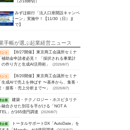
（2/18締切）
みずほ銀行「法人口座開設キャンペ
ーン」実施中！【11/30（日）ま
で】
業手帳が選ぶ起業経営ニュース
【8/27開催】東京商工会議所セミナ
「補助金申請者必見！ 「採択される事業計
」の作り方と生成AI活用術」
(2026/8/7)
【8/20開催】東京商工会議所セミナ
「生成AIで売上を伸ばす 〜基本から、集客・
促・接客・売上分析まで〜」
(2026/8/7)
建築・テクノロジー・ホスピタリテ
を融合させた別荘を手がける「NOT A
TEL」が165億円調達
(2026/8/7)
トータルサポートDX「AutoDate」を
供する「Marsdy」が4億円調達
(2026/8/7)