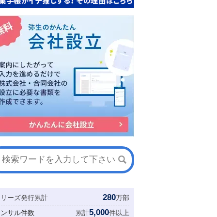
280
シリーズ発行累計
万部
5,000
コンサル件数
累計
件以上