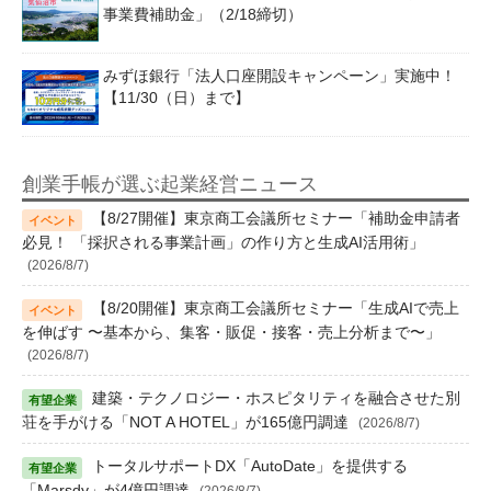
事業費補助金」（2/18締切）
みずほ銀行「法人口座開設キャンペーン」実施中！
【11/30（日）まで】
創業手帳が選ぶ起業経営ニュース
【8/27開催】東京商工会議所セミナー「補助金申請者
必見！ 「採択される事業計画」の作り方と生成AI活用術」
(2026/8/7)
【8/20開催】東京商工会議所セミナー「生成AIで売上
を伸ばす 〜基本から、集客・販促・接客・売上分析まで〜」
(2026/8/7)
建築・テクノロジー・ホスピタリティを融合させた別
荘を手がける「NOT A HOTEL」が165億円調達
(2026/8/7)
トータルサポートDX「AutoDate」を提供する
「Marsdy」が4億円調達
(2026/8/7)