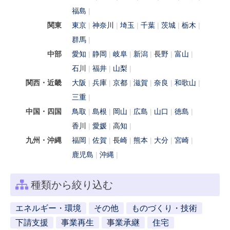
福島
関東
東京
神奈川
埼玉
千葉
茨城
栃木
群馬
中部
愛知
静岡
岐阜
新潟
長野
富山
石川
福井
山梨
関西・近畿
大阪
兵庫
京都
滋賀
奈良
和歌山
三重
中国・四国
鳥取
島根
岡山
広島
山口
徳島
香川
愛媛
高知
九州・沖縄
福岡
佐賀
長崎
熊本
大分
宮崎
鹿児島
沖縄
種類から絞り込む
エネルギー・環境
その他
ものづくり・技術
下請支援
事業再生
事業承継
住宅