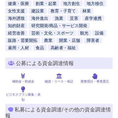
健康・医療
創業・起業
地方創生
地方移住
女性支援
建設業
教育・子育て
林業
海外誘致
海外進出
漁業
災害
産学連携
知的財産
研究開発/商品・サービス開発
経営改善
芸術・文化・スポーツ
観光
設備
販路・需要開拓
農業
開業・店舗
障害者
雇用・人材
食品
高齢者・福祉
公募による資金調達情報
補助金・助成金
融資・リース・保証
業務受託・事業委託
ビジネスプラン募集・表
彰
私募による資金調達/その他の資金調達情
報