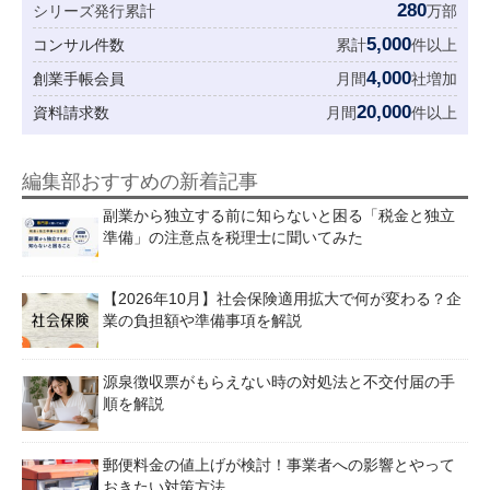
280
シリーズ発行累計
万部
5,000
コンサル件数
累計
件以上
4,000
創業手帳会員
月間
社増加
20,000
資料請求数
月間
件以上
編集部おすすめの新着記事
副業から独立する前に知らないと困る「税金と独立
準備」の注意点を税理士に聞いてみた
【2026年10月】社会保険適用拡大で何が変わる？企
業の負担額や準備事項を解説
源泉徴収票がもらえない時の対処法と不交付届の手
順を解説
郵便料金の値上げが検討！事業者への影響とやって
おきたい対策方法