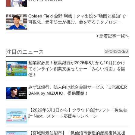
Golden Field 金野 利哉｜クマ出没を”地図と通知”で
可視化。元消防士が挑む、命を守るテクノロジー
新着記事一覧へ
注目のニュース
SPONSORED
起業家必見！横浜銀行が2026年8月から10月にかけ
てオンライン創業支援セミナー「みらい海図」を開
催！
みずほ銀行、法人向け総合金融サービス「UPSIDER
BANK by MIZUHO」提供開始！
【2026年6月1日から】クラウド会計ソフト「弥生会
計 Next」スタート応援キャンペーン
【宮城県気仙沼市】「気仙沼市創造的産業復興支援