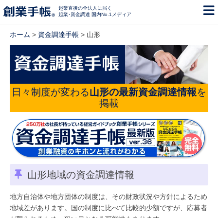
起業直後の全法人に届く
起業･資金調達 国内No.1メディア
ホーム
>
資金調達手帳
> 山形
日々制度が変わる
山形の最新資金調達情報
を
掲載
山形地域の資金調達情報
地方自治体や地方団体の制度は、その財政状況や方針によるため
地域差があります。国の制度に比べて比較的少額ですが、応募者