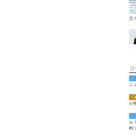
元
コ
ニ
が
ル
料