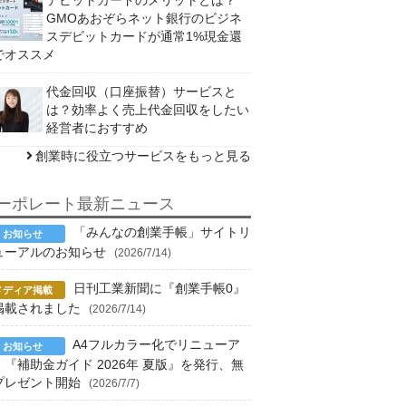
GMOあおぞらネット銀行のビジネ
スデビットカードが通常1%現金還
でオススメ
代金回収（口座振替）サービスと
は？効率よく売上代金回収をしたい
経営者におすすめ
創業時に役立つサービスをもっと見る
ーポレート最新ニュース
「みんなの創業手帳」サイトリ
ューアルのお知らせ
(2026/7/14)
日刊工業新聞に『創業手帳0』
掲載されました
(2026/7/14)
A4フルカラー化でリニューア
！『補助金ガイド 2026年 夏版』を発行、無
プレゼント開始
(2026/7/7)