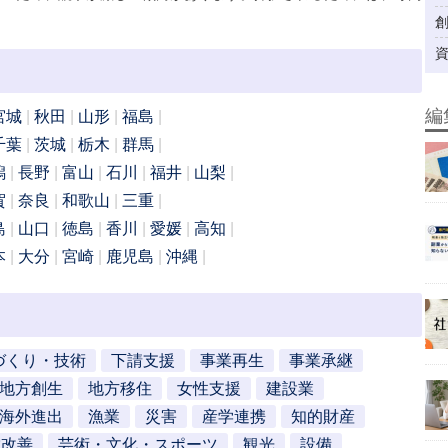
編
宮城
秋田
山形
福島
千葉
茨城
栃木
群馬
潟
長野
富山
石川
福井
山梨
賀
奈良
和歌山
三重
島
山口
徳島
香川
愛媛
高知
本
大分
宮崎
鹿児島
沖縄
づくり・技術
下請支援
事業再生
事業承継
地方創生
地方移住
女性支援
建設業
海外進出
漁業
災害
産学連携
知的財産
営改善
芸術・文化・スポーツ
観光
設備