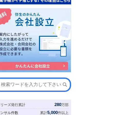
280
シリーズ発行累計
万部
5,000
コンサル件数
累計
件以上