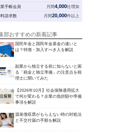
4,000
創業手帳会員
月間
社増加
20,000
資料請求数
月間
件以上
集部おすすめの新着記事
国民年金と国民年金基金の違いと
は？特徴・加入すべき人を解説
副業から独立する前に知らないと困
る「税金と独立準備」の注意点を税
理士に聞いてみた
【2026年10月】社会保険適用拡大
で何が変わる？企業の負担額や準備
事項を解説
源泉徴収票がもらえない時の対処法
と不交付届の手順を解説