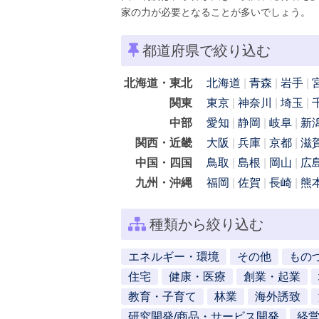
家の力が必要となることが多いでしょう。
都道府県で絞り込む
北海道・東北
北海道
青森
岩手
関東
東京
神奈川
埼玉
中部
愛知
静岡
岐阜
新
関西・近畿
大阪
兵庫
京都
滋
中国・四国
鳥取
島根
岡山
広
九州・沖縄
福岡
佐賀
長崎
熊
種類から絞り込む
エネルギー・環境
その他
もの
住宅
健康・医療
創業・起業
教育・子育て
林業
海外誘致
研究開発/商品・サービス開発
経