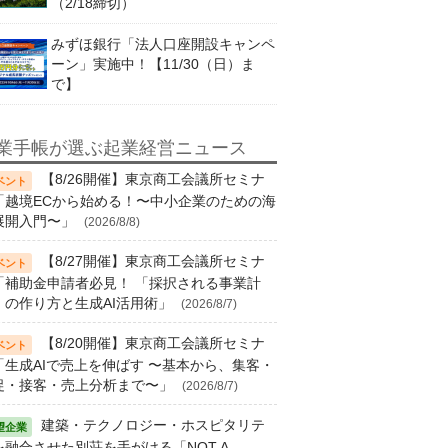
（2/18締切）
みずほ銀行「法人口座開設キャンペ
ーン」実施中！【11/30（日）ま
で】
業手帳が選ぶ起業経営ニュース
【8/26開催】東京商工会議所セミナ
「越境ECから始める！〜中小企業のための海
展開入門〜」
(2026/8/8)
【8/27開催】東京商工会議所セミナ
「補助金申請者必見！ 「採択される事業計
」の作り方と生成AI活用術」
(2026/8/7)
【8/20開催】東京商工会議所セミナ
「生成AIで売上を伸ばす 〜基本から、集客・
促・接客・売上分析まで〜」
(2026/8/7)
建築・テクノロジー・ホスピタリテ
を融合させた別荘を手がける「NOT A