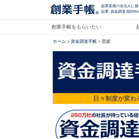
起業直後の全法人に届
起業･資金調達 国内No
創業手帳をもらいたい
ホーム
>
資金調達手帳
> 愛媛
日々制度が変わ