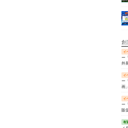
創
ー
外
ー
画
ー
販
ィ