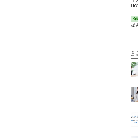
HO
提
創