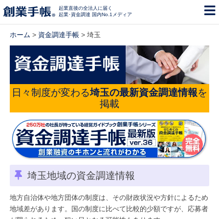
起業直後の全法人に届く
起業･資金調達 国内No.1メディア
ホーム
>
資金調達手帳
> 埼玉
日々制度が変わる
埼玉の最新資金調達情報
を
掲載
埼玉地域の資金調達情報
地方自治体や地方団体の制度は、その財政状況や方針によるため
地域差があります。国の制度に比べて比較的少額ですが、応募者