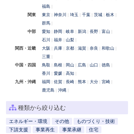
福島
関東
東京
神奈川
埼玉
千葉
茨城
栃木
群馬
中部
愛知
静岡
岐阜
新潟
長野
富山
石川
福井
山梨
関西・近畿
大阪
兵庫
京都
滋賀
奈良
和歌山
三重
中国・四国
鳥取
島根
岡山
広島
山口
徳島
香川
愛媛
高知
九州・沖縄
福岡
佐賀
長崎
熊本
大分
宮崎
鹿児島
沖縄
種類から絞り込む
エネルギー・環境
その他
ものづくり・技術
下請支援
事業再生
事業承継
住宅