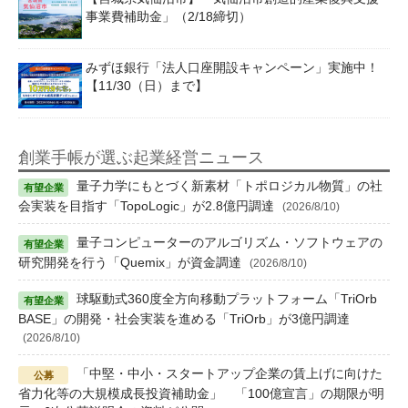
事業費補助金」（2/18締切）
みずほ銀行「法人口座開設キャンペーン」実施中！
【11/30（日）まで】
創業手帳が選ぶ起業経営ニュース
量子力学にもとづく新素材「トポロジカル物質」の社
会実装を目指す「TopoLogic」が2.8億円調達
(2026/8/10)
量子コンピューターのアルゴリズム・ソフトウェアの
研究開発を行う「Quemix」が資金調達
(2026/8/10)
球駆動式360度全方向移動プラットフォーム「TriOrb
BASE」の開発・社会実装を進める「TriOrb」が3億円調達
(2026/8/10)
「中堅・中小・スタートアップ企業の賃上げに向けた
省力化等の大規模成長投資補助金」 「100億宣言」の期限が明