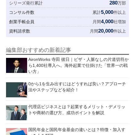
280
シリーズ発行累計
万部
5,000
コンサル件数
累計
件以上
4,000
創業手帳会員
月間
社増加
20,000
資料請求数
月間
件以上
編集部おすすめの新着記事
AironWorks 寺田 彼日｜ビザ・人脈なしの片道切符か
ら1,400社導入へ。海外起業で仕掛けた「世界一の戦
い方」
0から1を生み出すにはどうすれば良い？アプローチ
法やステップなどを紹介！
代理店ビジネスとは？起業するメリット・デメリッ
トや商材の選び方、成功ポイントを解説
国民年金と国民年金基金の違いとは？特徴・加入す