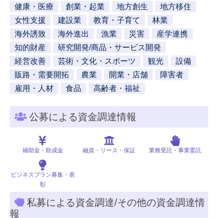
健康・医療
創業・起業
地方創生
地方移住
女性支援
建設業
教育・子育て
林業
海外誘致
海外進出
漁業
災害
産学連携
知的財産
研究開発/商品・サービス開発
経営改善
芸術・文化・スポーツ
観光
設備
販路・需要開拓
農業
開業・店舗
障害者
雇用・人材
食品
高齢者・福祉
公募による資金調達情報
補助金・助成金
融資・リース・保証
業務受託・事業委託
ビジネスプラン募集・表
彰
私募による資金調達/その他の資金調達情
報