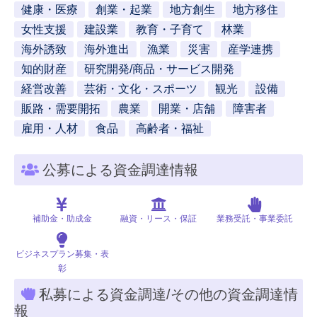
健康・医療
創業・起業
地方創生
地方移住
女性支援
建設業
教育・子育て
林業
海外誘致
海外進出
漁業
災害
産学連携
知的財産
研究開発/商品・サービス開発
経営改善
芸術・文化・スポーツ
観光
設備
販路・需要開拓
農業
開業・店舗
障害者
雇用・人材
食品
高齢者・福祉
公募による資金調達情報
補助金・助成金
融資・リース・保証
業務受託・事業委託
ビジネスプラン募集・表
彰
私募による資金調達/その他の資金調達情
報