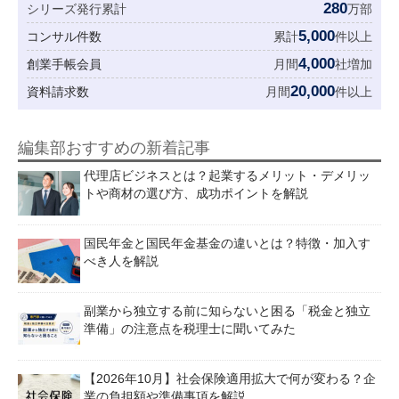
280
シリーズ発行累計
万部
5,000
コンサル件数
累計
件以上
4,000
創業手帳会員
月間
社増加
20,000
資料請求数
月間
件以上
編集部おすすめの新着記事
代理店ビジネスとは？起業するメリット・デメリッ
トや商材の選び方、成功ポイントを解説
国民年金と国民年金基金の違いとは？特徴・加入す
べき人を解説
副業から独立する前に知らないと困る「税金と独立
準備」の注意点を税理士に聞いてみた
【2026年10月】社会保険適用拡大で何が変わる？企
業の負担額や準備事項を解説