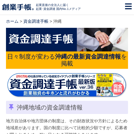
起業直後の全法人に届く
起業･資金調達 国内No.1メディア
ホーム
>
資金調達手帳
> 沖縄
日々制度が変わる
沖縄の最新資金調達情報
を
掲載
沖縄地域の資金調達情報
地方自治体や地方団体の制度は、その財政状況や方針によるため
地域差があります。国の制度に比べて比較的少額ですが、応募者