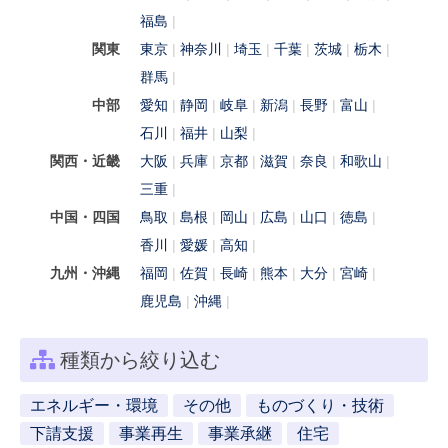
福島
関東
東京
神奈川
埼玉
千葉
茨城
栃木
群馬
中部
愛知
静岡
岐阜
新潟
長野
富山
石川
福井
山梨
関西・近畿
大阪
兵庫
京都
滋賀
奈良
和歌山
三重
中国・四国
鳥取
島根
岡山
広島
山口
徳島
香川
愛媛
高知
九州・沖縄
福岡
佐賀
長崎
熊本
大分
宮崎
鹿児島
沖縄
種類から絞り込む
エネルギー・環境
その他
ものづくり・技術
下請支援
事業再生
事業承継
住宅