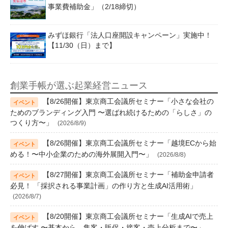
事業費補助金」（2/18締切）
みずほ銀行「法人口座開設キャンペーン」実施中！
【11/30（日）まで】
創業手帳が選ぶ起業経営ニュース
【8/26開催】東京商工会議所セミナー「小さな会社の
ためのブランディング入門 〜選ばれ続けるための「らしさ」の
つくり方〜」
(2026/8/9)
【8/26開催】東京商工会議所セミナー「越境ECから始
める！〜中小企業のための海外展開入門〜」
(2026/8/8)
【8/27開催】東京商工会議所セミナー「補助金申請者
必見！ 「採択される事業計画」の作り方と生成AI活用術」
(2026/8/7)
【8/20開催】東京商工会議所セミナー「生成AIで売上
を伸ばす 〜基本から、集客・販促・接客・売上分析まで〜」