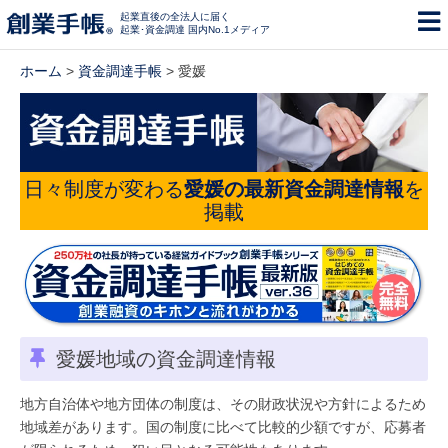
起業直後の全法人に届く
起業･資金調達 国内No.1メディア
ホーム
>
資金調達手帳
> 愛媛
日々制度が変わる
愛媛の最新資金調達情報
を
掲載
愛媛地域の資金調達情報
地方自治体や地方団体の制度は、その財政状況や方針によるため
地域差があります。国の制度に比べて比較的少額ですが、応募者