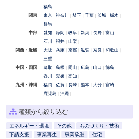
福島
関東
東京
神奈川
埼玉
千葉
茨城
栃木
群馬
中部
愛知
静岡
岐阜
新潟
長野
富山
石川
福井
山梨
関西・近畿
大阪
兵庫
京都
滋賀
奈良
和歌山
三重
中国・四国
鳥取
島根
岡山
広島
山口
徳島
香川
愛媛
高知
九州・沖縄
福岡
佐賀
長崎
熊本
大分
宮崎
鹿児島
沖縄
種類から絞り込む
エネルギー・環境
その他
ものづくり・技術
下請支援
事業再生
事業承継
住宅