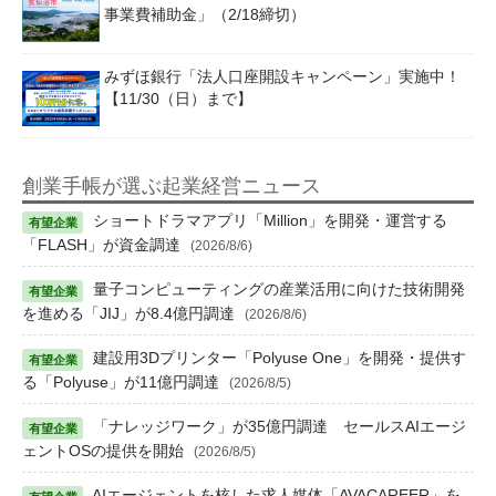
事業費補助金」（2/18締切）
みずほ銀行「法人口座開設キャンペーン」実施中！
【11/30（日）まで】
創業手帳が選ぶ起業経営ニュース
ショートドラマアプリ「Million」を開発・運営する
「FLASH」が資金調達
(2026/8/6)
量子コンピューティングの産業活用に向けた技術開発
を進める「JIJ」が8.4億円調達
(2026/8/6)
建設用3Dプリンター「Polyuse One」を開発・提供す
る「Polyuse」が11億円調達
(2026/8/5)
「ナレッジワーク」が35億円調達 セールスAIエージ
ェントOSの提供を開始
(2026/8/5)
AIエージェントを核した求人媒体「AVACAREER」を