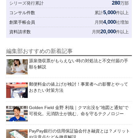
280
シリーズ発行累計
万部
5,000
コンサル件数
累計
件以上
4,000
創業手帳会員
月間
社増加
20,000
資料請求数
月間
件以上
編集部おすすめの新着記事
源泉徴収票がもらえない時の対処法と不交付届の手
順を解説
郵便料金の値上げが検討！事業者への影響とやって
おきたい対策方法
Golden Field 金野 利哉｜クマ出没を”地図と通知”で
可視化。元消防士が挑む、命を守るテクノロジー
PayPay銀行の信用保証協会付き融資とは？メリット
や注意点などを徹底解説