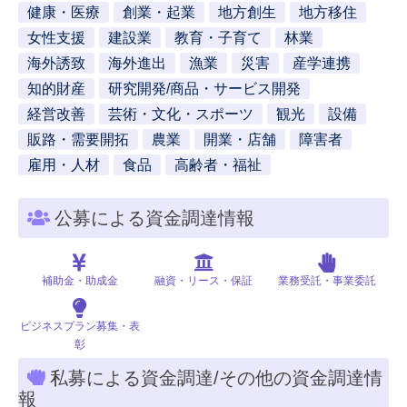
健康・医療
創業・起業
地方創生
地方移住
女性支援
建設業
教育・子育て
林業
海外誘致
海外進出
漁業
災害
産学連携
知的財産
研究開発/商品・サービス開発
経営改善
芸術・文化・スポーツ
観光
設備
販路・需要開拓
農業
開業・店舗
障害者
雇用・人材
食品
高齢者・福祉
公募による資金調達情報
補助金・助成金
融資・リース・保証
業務受託・事業委託
ビジネスプラン募集・表
彰
私募による資金調達/その他の資金調達情
報