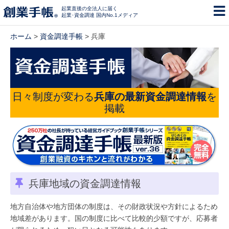
起業直後の全法人に届く
起業･資金調達 国内No.1メディア
ホーム
>
資金調達手帳
> 兵庫
日々制度が変わる
兵庫の最新資金調達情報
を
掲載
兵庫地域の資金調達情報
地方自治体や地方団体の制度は、その財政状況や方針によるため
地域差があります。国の制度に比べて比較的少額ですが、応募者