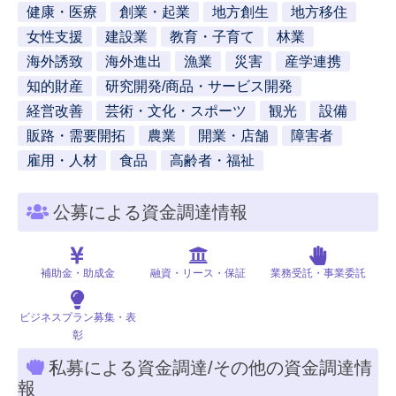
健康・医療
創業・起業
地方創生
地方移住
女性支援
建設業
教育・子育て
林業
海外誘致
海外進出
漁業
災害
産学連携
知的財産
研究開発/商品・サービス開発
経営改善
芸術・文化・スポーツ
観光
設備
販路・需要開拓
農業
開業・店舗
障害者
雇用・人材
食品
高齢者・福祉
公募による資金調達情報
補助金・助成金
融資・リース・保証
業務受託・事業委託
ビジネスプラン募集・表
彰
私募による資金調達/その他の資金調達情
報