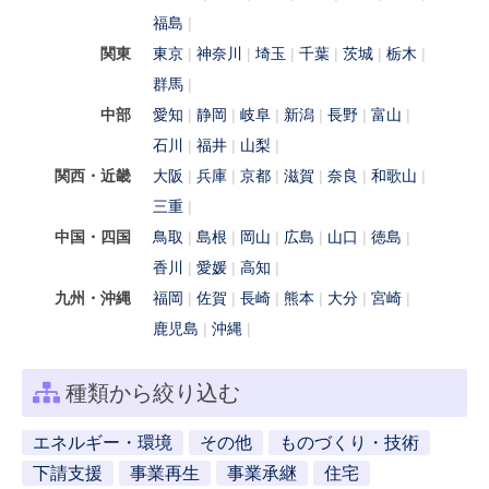
福島
関東
東京
神奈川
埼玉
千葉
茨城
栃木
群馬
中部
愛知
静岡
岐阜
新潟
長野
富山
石川
福井
山梨
関西・近畿
大阪
兵庫
京都
滋賀
奈良
和歌山
三重
中国・四国
鳥取
島根
岡山
広島
山口
徳島
香川
愛媛
高知
九州・沖縄
福岡
佐賀
長崎
熊本
大分
宮崎
鹿児島
沖縄
種類から絞り込む
エネルギー・環境
その他
ものづくり・技術
下請支援
事業再生
事業承継
住宅