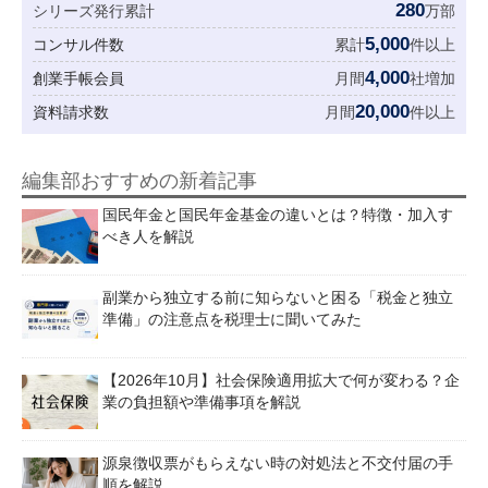
280
シリーズ発行累計
万部
5,000
コンサル件数
累計
件以上
4,000
創業手帳会員
月間
社増加
20,000
資料請求数
月間
件以上
編集部おすすめの新着記事
国民年金と国民年金基金の違いとは？特徴・加入す
べき人を解説
副業から独立する前に知らないと困る「税金と独立
準備」の注意点を税理士に聞いてみた
【2026年10月】社会保険適用拡大で何が変わる？企
業の負担額や準備事項を解説
源泉徴収票がもらえない時の対処法と不交付届の手
順を解説