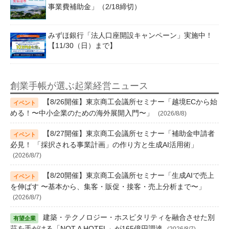
事業費補助金」（2/18締切）
みずほ銀行「法人口座開設キャンペーン」実施中！
【11/30（日）まで】
創業手帳が選ぶ起業経営ニュース
【8/26開催】東京商工会議所セミナー「越境ECから始
める！〜中小企業のための海外展開入門〜」
(2026/8/8)
【8/27開催】東京商工会議所セミナー「補助金申請者
必見！ 「採択される事業計画」の作り方と生成AI活用術」
(2026/8/7)
【8/20開催】東京商工会議所セミナー「生成AIで売上
を伸ばす 〜基本から、集客・販促・接客・売上分析まで〜」
(2026/8/7)
建築・テクノロジー・ホスピタリティを融合させた別
荘を手がける「NOT A HOTEL」が165億円調達
(2026/8/7)