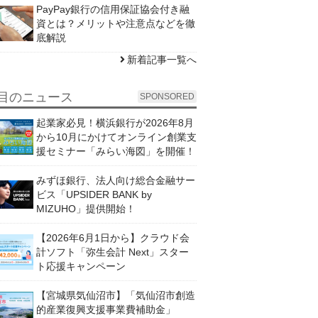
PayPay銀行の信用保証協会付き融
資とは？メリットや注意点などを徹
底解説
新着記事一覧へ
目のニュース
SPONSORED
起業家必見！横浜銀行が2026年8月
から10月にかけてオンライン創業支
援セミナー「みらい海図」を開催！
みずほ銀行、法人向け総合金融サー
ビス「UPSIDER BANK by
MIZUHO」提供開始！
【2026年6月1日から】クラウド会
計ソフト「弥生会計 Next」スター
ト応援キャンペーン
【宮城県気仙沼市】「気仙沼市創造
的産業復興支援事業費補助金」