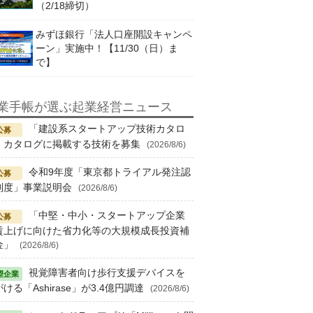
（2/18締切）
みずほ銀行「法人口座開設キャンペ
ーン」実施中！【11/30（日）ま
で】
業手帳が選ぶ起業経営ニュース
「建設系スタートアップ技術カタロ
」カタログに掲載する技術を募集
(2026/8/6)
令和9年度「東京都トライアル発注認
制度」事業説明会
(2026/8/6)
「中堅・中小・スタートアップ企業
賃上げに向けた省力化等の大規模成長投資補
金」
(2026/8/6)
視覚障害者向け歩行支援デバイスを
ける「Ashirase」が3.4億円調達
(2026/8/6)