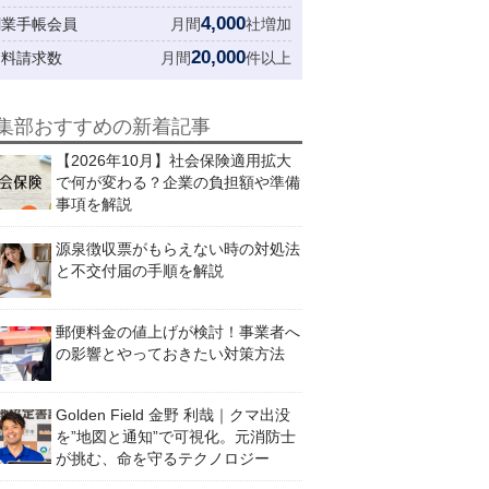
4,000
創業手帳会員
月間
社増加
20,000
資料請求数
月間
件以上
集部おすすめの新着記事
【2026年10月】社会保険適用拡大
で何が変わる？企業の負担額や準備
事項を解説
源泉徴収票がもらえない時の対処法
と不交付届の手順を解説
郵便料金の値上げが検討！事業者へ
の影響とやっておきたい対策方法
Golden Field 金野 利哉｜クマ出没
を”地図と通知”で可視化。元消防士
が挑む、命を守るテクノロジー