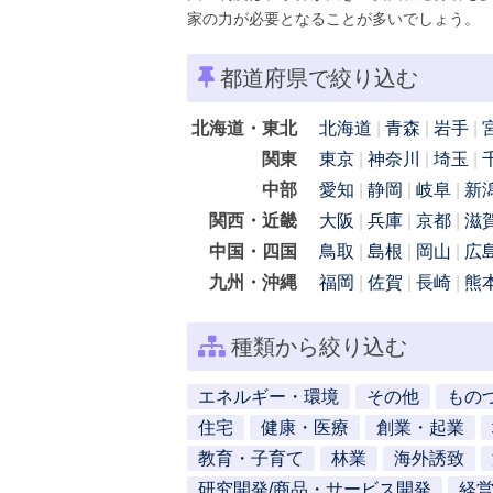
家の力が必要となることが多いでしょう。
都道府県で絞り込む
北海道・東北
北海道
青森
岩手
関東
東京
神奈川
埼玉
中部
愛知
静岡
岐阜
新
関西・近畿
大阪
兵庫
京都
滋
中国・四国
鳥取
島根
岡山
広
九州・沖縄
福岡
佐賀
長崎
熊
種類から絞り込む
エネルギー・環境
その他
もの
住宅
健康・医療
創業・起業
教育・子育て
林業
海外誘致
研究開発/商品・サービス開発
経