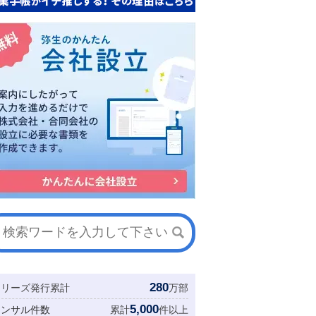
280
シリーズ発行累計
万部
5,000
コンサル件数
累計
件以上