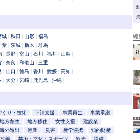
編
宮城
秋田
山形
福島
千葉
茨城
栃木
群馬
潟
長野
富山
石川
福井
山梨
賀
奈良
和歌山
三重
島
山口
徳島
香川
愛媛
高知
本
大分
宮崎
鹿児島
沖縄
づくり・技術
下請支援
事業再生
事業承継
地方創生
地方移住
女性支援
建設業
海外進出
漁業
災害
産学連携
知的財産
営改善
芸術・文化・スポーツ
観光
設備