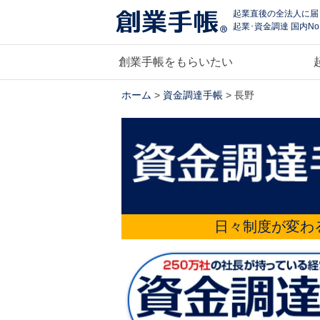
起業直後の全法人に届
起業･資金調達 国内No
創業手帳をもらいたい
ホーム
>
資金調達手帳
> 長野
日々制度が変わ