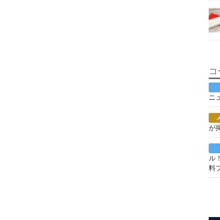
コ
ニ
が
ル
料