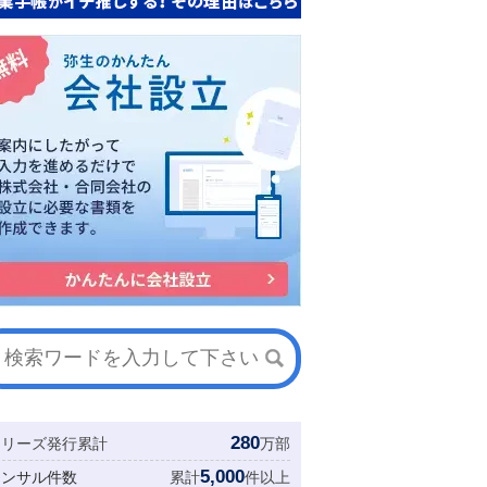
280
シリーズ発行累計
万部
5,000
コンサル件数
累計
件以上