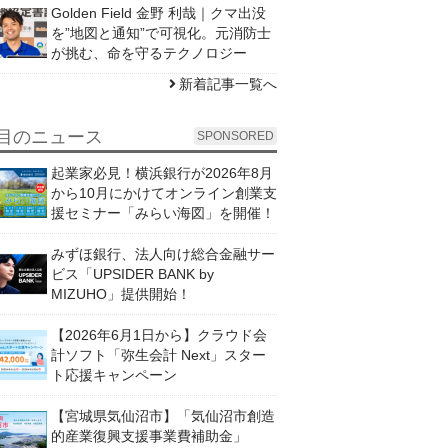
Golden Field 金野 利哉｜クマ出没
を”地図と通知”で可視化。元消防士
が挑む、命を守るテクノロジー
新着記事一覧へ
目のニュース
SPONSORED
起業家必見！横浜銀行が2026年8月
から10月にかけてオンライン創業支
援セミナー「みらい海図」を開催！
みずほ銀行、法人向け総合金融サー
ビス「UPSIDER BANK by
MIZUHO」提供開始！
【2026年6月1日から】クラウド会
計ソフト「弥生会計 Next」スター
ト応援キャンペーン
【宮城県気仙沼市】「気仙沼市創造
的産業復興支援事業費補助金」