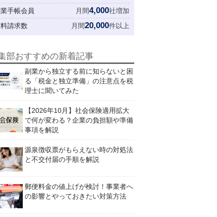
4,000
創業手帳会員
月間
社増加
20,000
資料請求数
月間
件以上
集部おすすめの新着記事
副業から独立する前に知らないと困
る「税金と独立準備」の注意点を税
理士に聞いてみた
【2026年10月】社会保険適用拡大
で何が変わる？企業の負担額や準備
事項を解説
源泉徴収票がもらえない時の対処法
と不交付届の手順を解説
郵便料金の値上げが検討！事業者へ
の影響とやっておきたい対策方法