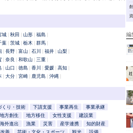
編
宮城
秋田
山形
福島
千葉
茨城
栃木
群馬
潟
長野
富山
石川
福井
山梨
賀
奈良
和歌山
三重
島
山口
徳島
香川
愛媛
高知
本
大分
宮崎
鹿児島
沖縄
づくり・技術
下請支援
事業再生
事業承継
地方創生
地方移住
女性支援
建設業
海外進出
漁業
災害
産学連携
知的財産
営改善
芸術・文化・スポーツ
観光
設備