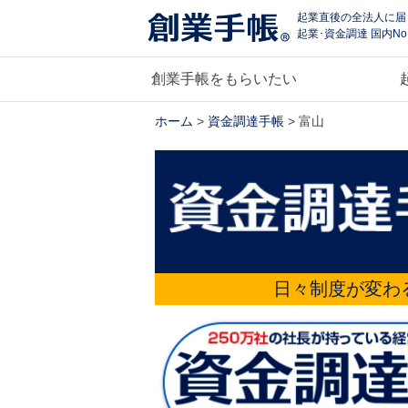
起業直後の全法人に届
起業･資金調達 国内No
創業手帳をもらいたい
ホーム
>
資金調達手帳
> 富山
日々制度が変わ