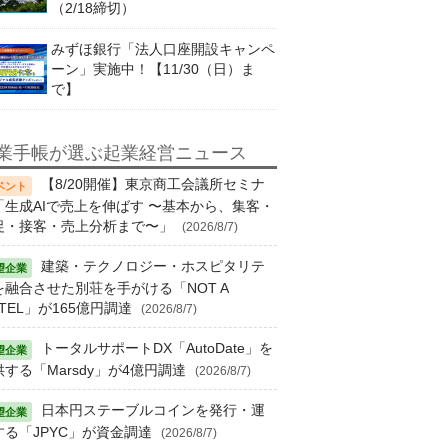
（2/18締切）
みずほ銀行「法人口座開設キャンペ
ーン」実施中！【11/30（日）ま
で】
業手帳が選ぶ起業経営ニュース
【8/20開催】東京商工会議所セミナ
「生成AIで売上を伸ばす 〜基本から、集客・
促・接客・売上分析まで〜」
(2026/8/7)
建築・テクノロジー・ホスピタリテ
を融合させた別荘を手がける「NOT A
TEL」が165億円調達
(2026/8/7)
トータルサポートDX「AutoDate」を
供する「Marsdy」が4億円調達
(2026/8/7)
日本円ステーブルコインを発行・運
する「JPYC」が資金調達
(2026/8/7)