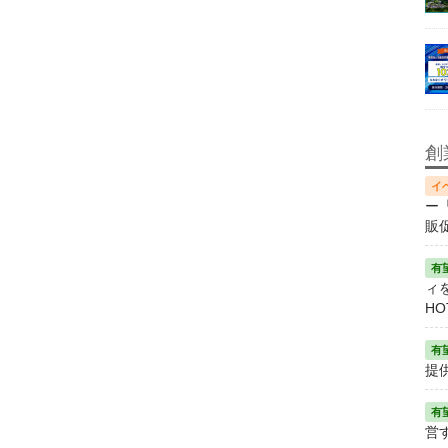
創
ー
販
ィ
HO
提
営