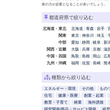
家の力が必要となることが多いでしょう。
都道府県で絞り込む
北海道・東北
北海道
青森
岩手
関東
東京
神奈川
埼玉
中部
愛知
静岡
岐阜
新
関西・近畿
大阪
兵庫
京都
滋
中国・四国
鳥取
島根
岡山
広
九州・沖縄
福岡
佐賀
長崎
熊
種類から絞り込む
エネルギー・環境
その他
もの
住宅
健康・医療
創業・起業
教育・子育て
林業
海外誘致
研究開発/商品・サービス開発
経