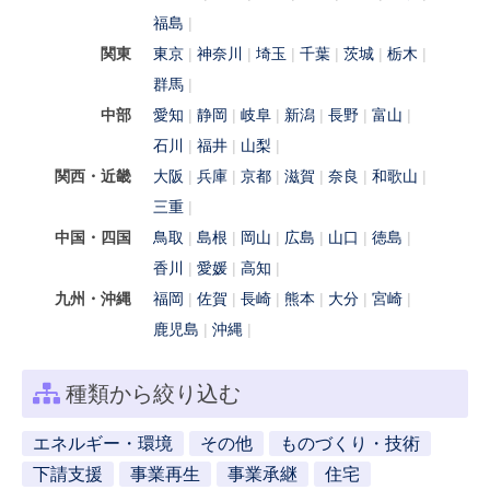
福島
関東
東京
神奈川
埼玉
千葉
茨城
栃木
群馬
中部
愛知
静岡
岐阜
新潟
長野
富山
石川
福井
山梨
関西・近畿
大阪
兵庫
京都
滋賀
奈良
和歌山
三重
中国・四国
鳥取
島根
岡山
広島
山口
徳島
香川
愛媛
高知
九州・沖縄
福岡
佐賀
長崎
熊本
大分
宮崎
鹿児島
沖縄
種類から絞り込む
エネルギー・環境
その他
ものづくり・技術
下請支援
事業再生
事業承継
住宅