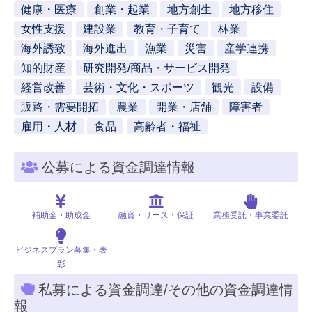
健康・医療
創業・起業
地方創生
地方移住
女性支援
建設業
教育・子育て
林業
海外誘致
海外進出
漁業
災害
産学連携
知的財産
研究開発/商品・サービス開発
経営改善
芸術・文化・スポーツ
観光
設備
販路・需要開拓
農業
開業・店舗
障害者
雇用・人材
食品
高齢者・福祉
公募による資金調達情報
補助金・助成金
融資・リース・保証
業務受託・事業委託
ビジネスプラン募集・表
彰
私募による資金調達/その他の資金調達情
報