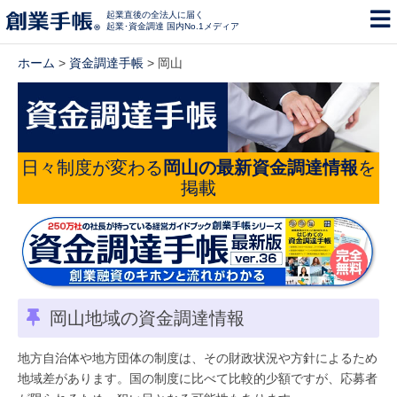
起業直後の全法人に届く
起業･資金調達 国内No.1メディア
ホーム
>
資金調達手帳
> 岡山
日々制度が変わる
岡山の最新資金調達情報
を
掲載
岡山地域の資金調達情報
地方自治体や地方団体の制度は、その財政状況や方針によるため
地域差があります。国の制度に比べて比較的少額ですが、応募者