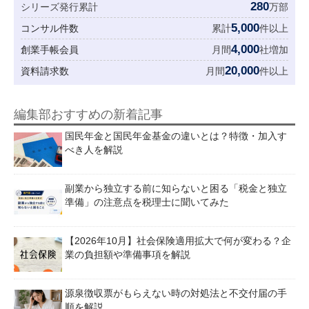
280
シリーズ発行累計
万部
5,000
コンサル件数
累計
件以上
4,000
創業手帳会員
月間
社増加
20,000
資料請求数
月間
件以上
編集部おすすめの新着記事
国民年金と国民年金基金の違いとは？特徴・加入す
べき人を解説
副業から独立する前に知らないと困る「税金と独立
準備」の注意点を税理士に聞いてみた
【2026年10月】社会保険適用拡大で何が変わる？企
業の負担額や準備事項を解説
源泉徴収票がもらえない時の対処法と不交付届の手
順を解説