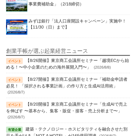
事業費補助金」（2/18締切）
みずほ銀行「法人口座開設キャンペーン」実施中！
【11/30（日）まで】
創業手帳が選ぶ起業経営ニュース
【8/26開催】東京商工会議所セミナー「越境ECから始
める！〜中小企業のための海外展開入門〜」
(2026/8/8)
【8/27開催】東京商工会議所セミナー「補助金申請者
必見！ 「採択される事業計画」の作り方と生成AI活用術」
(2026/8/7)
【8/20開催】東京商工会議所セミナー「生成AIで売上
を伸ばす 〜基本から、集客・販促・接客・売上分析まで〜」
(2026/8/7)
建築・テクノロジー・ホスピタリティを融合させた別
荘を手がける「NOT A HOTEL」が165億円調達
(2026/8/7)