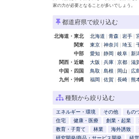
家の力が必要となることが多いでしょう。
都道府県で絞り込む
北海道・東北
北海道
青森
岩手
関東
東京
神奈川
埼玉
中部
愛知
静岡
岐阜
新
関西・近畿
大阪
兵庫
京都
滋
中国・四国
鳥取
島根
岡山
広
九州・沖縄
福岡
佐賀
長崎
熊
種類から絞り込む
エネルギー・環境
その他
もの
住宅
健康・医療
創業・起業
教育・子育て
林業
海外誘致
研究開発/商品・サービス開発
経