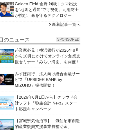
Golden Field 金野 利哉｜クマ出没
を”地図と通知”で可視化。元消防士
が挑む、命を守るテクノロジー
新着記事一覧へ
目のニュース
SPONSORED
起業家必見！横浜銀行が2026年8月
から10月にかけてオンライン創業支
援セミナー「みらい海図」を開催！
みずほ銀行、法人向け総合金融サー
ビス「UPSIDER BANK by
MIZUHO」提供開始！
【2026年6月1日から】クラウド会
計ソフト「弥生会計 Next」スター
ト応援キャンペーン
【宮城県気仙沼市】「気仙沼市創造
的産業復興支援事業費補助金」