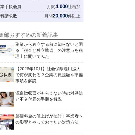
4,000
創業手帳会員
月間
社増加
20,000
資料請求数
月間
件以上
集部おすすめの新着記事
副業から独立する前に知らないと困
る「税金と独立準備」の注意点を税
理士に聞いてみた
【2026年10月】社会保険適用拡大
で何が変わる？企業の負担額や準備
事項を解説
源泉徴収票がもらえない時の対処法
と不交付届の手順を解説
郵便料金の値上げが検討！事業者へ
の影響とやっておきたい対策方法