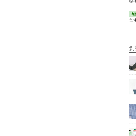
提
営
創