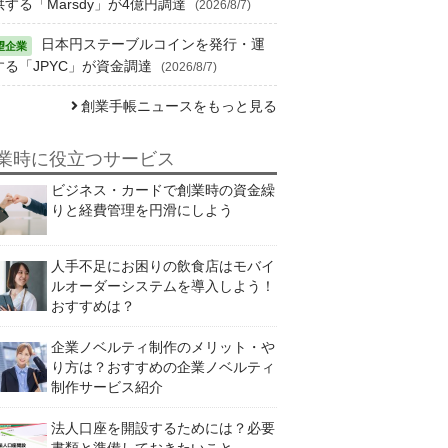
供する「Marsdy」が4億円調達
(2026/8/7)
日本円ステーブルコインを発行・運
する「JPYC」が資金調達
(2026/8/7)
創業手帳ニュースをもっと見る
業時に役立つサービス
ビジネス・カードで創業時の資金繰
りと経費管理を円滑にしよう
人手不足にお困りの飲食店はモバイ
ルオーダーシステムを導入しよう！
おすすめは？
企業ノベルティ制作のメリット・や
り方は？おすすめの企業ノベルティ
制作サービス紹介
法人口座を開設するためには？必要
書類と準備しておきたいこと