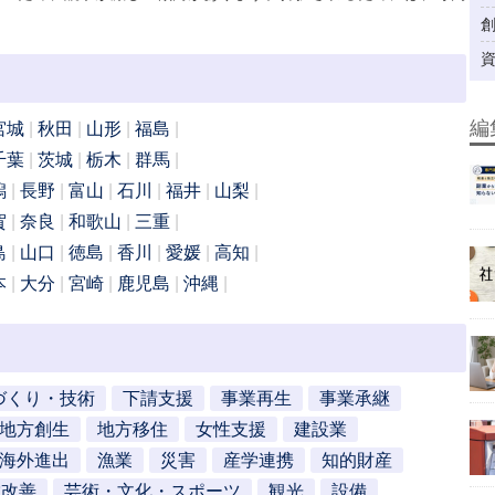
編
宮城
秋田
山形
福島
千葉
茨城
栃木
群馬
潟
長野
富山
石川
福井
山梨
賀
奈良
和歌山
三重
島
山口
徳島
香川
愛媛
高知
本
大分
宮崎
鹿児島
沖縄
づくり・技術
下請支援
事業再生
事業承継
地方創生
地方移住
女性支援
建設業
海外進出
漁業
災害
産学連携
知的財産
営改善
芸術・文化・スポーツ
観光
設備