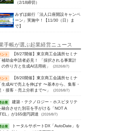
（2/18締切）
みずほ銀行「法人口座開設キャンペ
ーン」実施中！【11/30（日）ま
で】
業手帳が選ぶ起業経営ニュース
【8/27開催】東京商工会議所セミナ
「補助金申請者必見！ 「採択される事業計
」の作り方と生成AI活用術」
(2026/8/7)
【8/20開催】東京商工会議所セミナ
「生成AIで売上を伸ばす 〜基本から、集客・
促・接客・売上分析まで〜」
(2026/8/7)
建築・テクノロジー・ホスピタリテ
を融合させた別荘を手がける「NOT A
TEL」が165億円調達
(2026/8/7)
トータルサポートDX「AutoDate」を