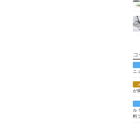
コ
ニ
が
ル
料