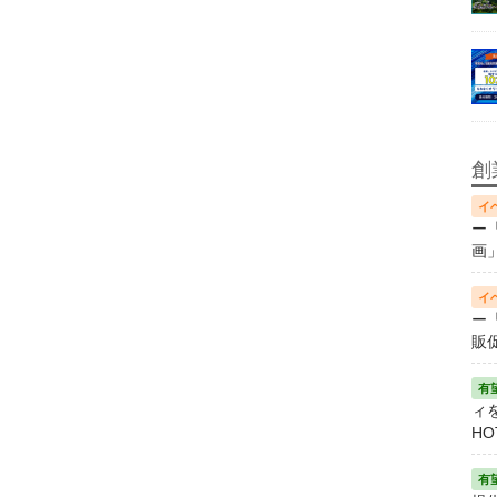
創
ー
画
ー
販
ィ
HO