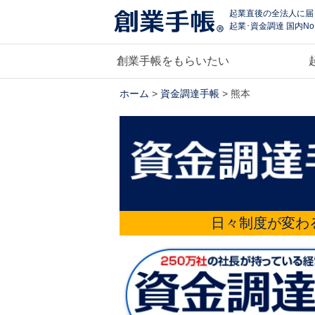
起業直後の全法人に届
起業･資金調達 国内No
創業手帳をもらいたい
ホーム
>
資金調達手帳
> 熊本
日々制度が変わ