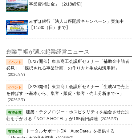
事業費補助金」（2/18締切）
みずほ銀行「法人口座開設キャンペーン」実施中！
【11/30（日）まで】
創業手帳が選ぶ起業経営ニュース
【8/27開催】東京商工会議所セミナー「補助金申請者
必見！ 「採択される事業計画」の作り方と生成AI活用術」
(2026/8/7)
【8/20開催】東京商工会議所セミナー「生成AIで売上
を伸ばす 〜基本から、集客・販促・接客・売上分析まで〜」
(2026/8/7)
建築・テクノロジー・ホスピタリティを融合させた別
荘を手がける「NOT A HOTEL」が165億円調達
(2026/8/7)
トータルサポートDX「AutoDate」を提供する
「Marsdy」が4億円調達
(2026/8/7)