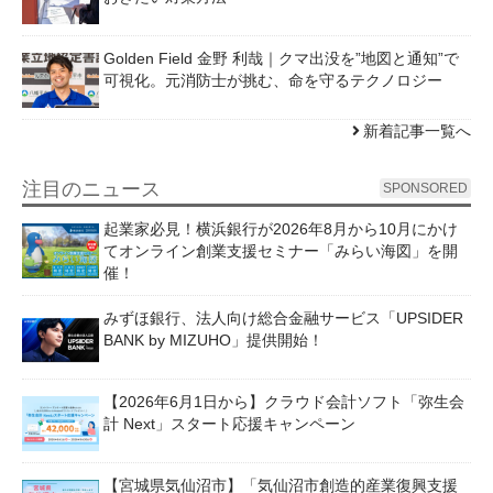
Golden Field 金野 利哉｜クマ出没を”地図と通知”で
可視化。元消防士が挑む、命を守るテクノロジー
新着記事一覧へ
注目のニュース
SPONSORED
起業家必見！横浜銀行が2026年8月から10月にかけ
てオンライン創業支援セミナー「みらい海図」を開
催！
みずほ銀行、法人向け総合金融サービス「UPSIDER
BANK by MIZUHO」提供開始！
【2026年6月1日から】クラウド会計ソフト「弥生会
計 Next」スタート応援キャンペーン
【宮城県気仙沼市】「気仙沼市創造的産業復興支援