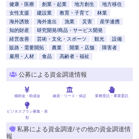
健康・医療
創業・起業
地方創生
地方移住
女性支援
建設業
教育・子育て
林業
海外誘致
海外進出
漁業
災害
産学連携
知的財産
研究開発/商品・サービス開発
経営改善
芸術・文化・スポーツ
観光
設備
販路・需要開拓
農業
開業・店舗
障害者
雇用・人材
食品
高齢者・福祉
公募による資金調達情報
補助金・助成金
融資・リース・保証
業務受託・事業委託
ビジネスプラン募集・表
彰
私募による資金調達/その他の資金調達情
報