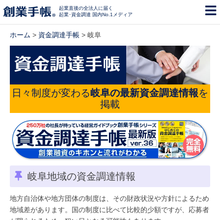
起業直後の全法人に届く
起業･資金調達 国内No.1メディア
ホーム
>
資金調達手帳
> 岐阜
日々制度が変わる
岐阜の最新資金調達情報
を
掲載
岐阜地域の資金調達情報
地方自治体や地方団体の制度は、その財政状況や方針によるため
地域差があります。国の制度に比べて比較的少額ですが、応募者