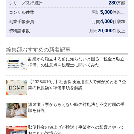
280
シリーズ発行累計
万部
5,000
コンサル件数
累計
件以上
4,000
創業手帳会員
月間
社増加
20,000
資料請求数
月間
件以上
編集部おすすめの新着記事
副業から独立する前に知らないと困る「税金と独立
準備」の注意点を税理士に聞いてみた
【2026年10月】社会保険適用拡大で何が変わる？企
業の負担額や準備事項を解説
源泉徴収票がもらえない時の対処法と不交付届の手
順を解説
郵便料金の値上げが検討！事業者への影響とやって
おきたい対策方法