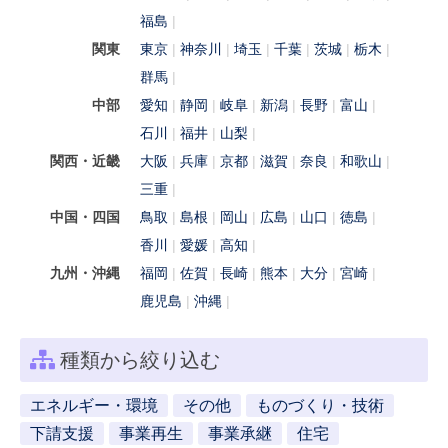
福島
関東
東京
神奈川
埼玉
千葉
茨城
栃木
群馬
中部
愛知
静岡
岐阜
新潟
長野
富山
石川
福井
山梨
関西・近畿
大阪
兵庫
京都
滋賀
奈良
和歌山
三重
中国・四国
鳥取
島根
岡山
広島
山口
徳島
香川
愛媛
高知
九州・沖縄
福岡
佐賀
長崎
熊本
大分
宮崎
鹿児島
沖縄
種類から絞り込む
エネルギー・環境
その他
ものづくり・技術
下請支援
事業再生
事業承継
住宅