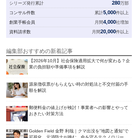
280
シリーズ発行累計
万部
5,000
コンサル件数
累計
件以上
4,000
創業手帳会員
月間
社増加
20,000
資料請求数
月間
件以上
編集部おすすめの新着記事
【2026年10月】社会保険適用拡大で何が変わる？企
業の負担額や準備事項を解説
源泉徴収票がもらえない時の対処法と不交付届の手
順を解説
郵便料金の値上げが検討！事業者への影響とやって
おきたい対策方法
Golden Field 金野 利哉｜クマ出没を”地図と通知”で
可視化。元消防士が挑む、命を守るテクノロジー