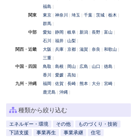
福島
関東
東京
神奈川
埼玉
千葉
茨城
栃木
群馬
中部
愛知
静岡
岐阜
新潟
長野
富山
石川
福井
山梨
関西・近畿
大阪
兵庫
京都
滋賀
奈良
和歌山
三重
中国・四国
鳥取
島根
岡山
広島
山口
徳島
香川
愛媛
高知
九州・沖縄
福岡
佐賀
長崎
熊本
大分
宮崎
鹿児島
沖縄
種類から絞り込む
エネルギー・環境
その他
ものづくり・技術
下請支援
事業再生
事業承継
住宅