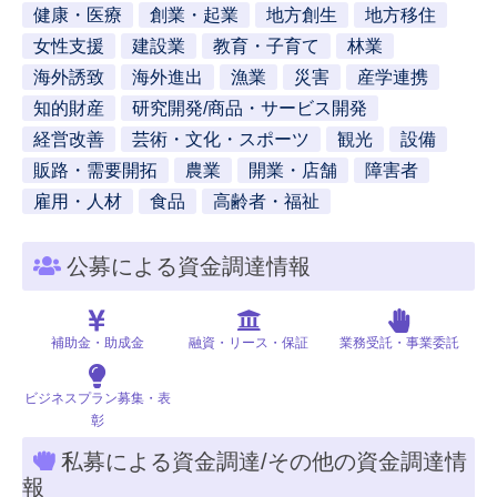
健康・医療
創業・起業
地方創生
地方移住
女性支援
建設業
教育・子育て
林業
海外誘致
海外進出
漁業
災害
産学連携
知的財産
研究開発/商品・サービス開発
経営改善
芸術・文化・スポーツ
観光
設備
販路・需要開拓
農業
開業・店舗
障害者
雇用・人材
食品
高齢者・福祉
公募による資金調達情報
補助金・助成金
融資・リース・保証
業務受託・事業委託
ビジネスプラン募集・表
彰
私募による資金調達/その他の資金調達情
報