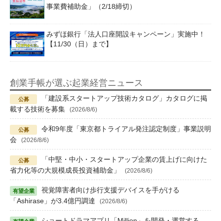
事業費補助金」（2/18締切）
みずほ銀行「法人口座開設キャンペーン」実施中！
【11/30（日）まで】
創業手帳が選ぶ起業経営ニュース
「建設系スタートアップ技術カタログ」カタログに掲
載する技術を募集
(2026/8/6)
令和9年度「東京都トライアル発注認定制度」事業説明
会
(2026/8/6)
「中堅・中小・スタートアップ企業の賃上げに向けた
省力化等の大規模成長投資補助金」
(2026/8/6)
視覚障害者向け歩行支援デバイスを手がける
「Ashirase」が3.4億円調達
(2026/8/6)
ショートドラマアプリ「Million」を開発・運営する