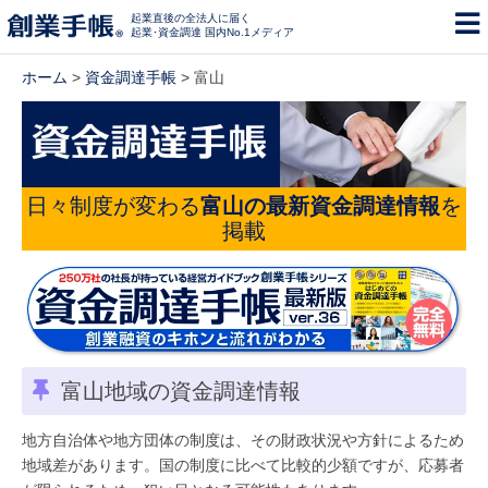
起業直後の全法人に届く
起業･資金調達 国内No.1メディア
ホーム
>
資金調達手帳
> 富山
日々制度が変わる
富山の最新資金調達情報
を
掲載
富山地域の資金調達情報
地方自治体や地方団体の制度は、その財政状況や方針によるため
地域差があります。国の制度に比べて比較的少額ですが、応募者