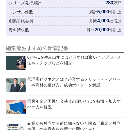
280
シリーズ発行累計
万部
5,000
コンサル件数
累計
件以上
4,000
創業手帳会員
月間
社増加
20,000
資料請求数
月間
件以上
編集部おすすめの新着記事
0から1を生み出すにはどうすれば良い？アプローチ
法やステップなどを紹介！
代理店ビジネスとは？起業するメリット・デメリッ
トや商材の選び方、成功ポイントを解説
国民年金と国民年金基金の違いとは？特徴・加入す
べき人を解説
副業から独立する前に知らないと困る「税金と独立
準備」の注意点を税理士に聞いてみた