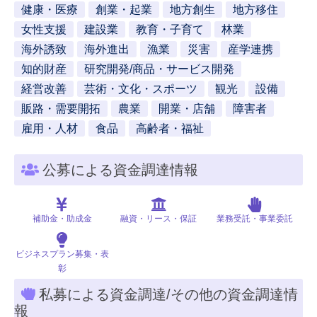
健康・医療
創業・起業
地方創生
地方移住
女性支援
建設業
教育・子育て
林業
海外誘致
海外進出
漁業
災害
産学連携
知的財産
研究開発/商品・サービス開発
経営改善
芸術・文化・スポーツ
観光
設備
販路・需要開拓
農業
開業・店舗
障害者
雇用・人材
食品
高齢者・福祉
公募による資金調達情報
補助金・助成金
融資・リース・保証
業務受託・事業委託
ビジネスプラン募集・表
彰
私募による資金調達/その他の資金調達情
報