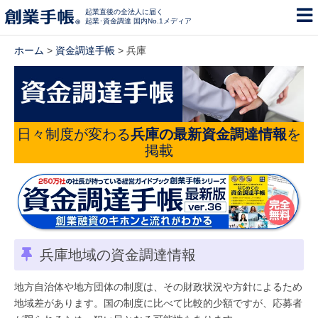
起業直後の全法人に届く
起業･資金調達 国内No.1メディア
ホーム
>
資金調達手帳
> 兵庫
日々制度が変わる
兵庫の最新資金調達情報
を
掲載
兵庫地域の資金調達情報
地方自治体や地方団体の制度は、その財政状況や方針によるため
地域差があります。国の制度に比べて比較的少額ですが、応募者