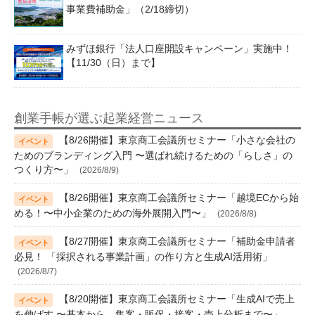
事業費補助金」（2/18締切）
みずほ銀行「法人口座開設キャンペーン」実施中！
【11/30（日）まで】
創業手帳が選ぶ起業経営ニュース
【8/26開催】東京商工会議所セミナー「小さな会社の
ためのブランディング入門 〜選ばれ続けるための「らしさ」の
つくり方〜」
(2026/8/9)
【8/26開催】東京商工会議所セミナー「越境ECから始
める！〜中小企業のための海外展開入門〜」
(2026/8/8)
【8/27開催】東京商工会議所セミナー「補助金申請者
必見！ 「採択される事業計画」の作り方と生成AI活用術」
(2026/8/7)
【8/20開催】東京商工会議所セミナー「生成AIで売上
を伸ばす 〜基本から、集客・販促・接客・売上分析まで〜」