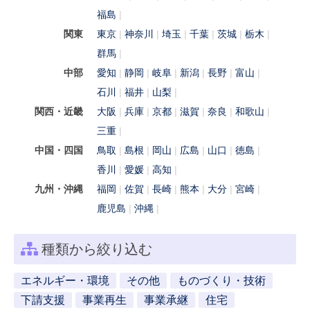
福島
関東
東京
神奈川
埼玉
千葉
茨城
栃木
群馬
中部
愛知
静岡
岐阜
新潟
長野
富山
石川
福井
山梨
関西・近畿
大阪
兵庫
京都
滋賀
奈良
和歌山
三重
中国・四国
鳥取
島根
岡山
広島
山口
徳島
香川
愛媛
高知
九州・沖縄
福岡
佐賀
長崎
熊本
大分
宮崎
鹿児島
沖縄
種類から絞り込む
エネルギー・環境
その他
ものづくり・技術
下請支援
事業再生
事業承継
住宅