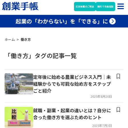
広告掲載のご相談
無料で会員登録
起業の「わからない」を「できる」に
ホーム
>
働き方
「働き方」タグの記事一覧
定年後に始める農業ビジネス入門｜未
経験からでも可能な始め方をステップ
ごと紹介
2025年8月20日
就職・副業・起業の違いとは？自分に
合った働き方を選ぶためのヒント
2025年7月3日